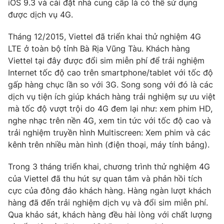
iOS 9.3 và cài đặt nhà cung cấp là có thể sử dụng
được dịch vụ 4G.
Photo
Infographic
Tháng 12/2015, Viettel đã triển khai thử nghiệm 4G
Video
Shorts video
LTE ở toàn bộ tỉnh Bà Rịa Vũng Tàu. Khách hàng
Viettel tại đây được đổi sim miễn phí để trải nghiệm
Internet tốc độ cao trên smartphone/tablet với tốc độ
VTV Money
VTV Thể thao
gấp hàng chục lần so với 3G. Song song với đó là các
dịch vụ tiện ích giúp khách hàng trải nghiệm sự ưu việt
VTV Sức khoẻ
Bất động sản
mà tốc độ vượt trội do 4G đem lại như: xem phim HD,
nghe nhạc trên nền 4G, xem tin tức với tốc độ cao và
Thị trường 24h
Tấm lòng Việt
trải nghiệm truyền hình Multiscreen: Xem phim và các
kênh trên nhiều màn hình (điện thoại, máy tính bảng).
VTV4
Vươn mình bằng AI
Trong 3 tháng triển khai, chương trình thử nghiệm 4G
của Viettel đã thu hút sự quan tâm và phản hồi tích
VTV9
VTV8
cực của đông đảo khách hàng. Hàng ngàn lượt khách
hàng đã đến trải nghiệm dịch vụ và đổi sim miễn phí.
Qua khảo sát, khách hàng đều hài lòng với chất lượng
Liên hệ tòa soạn
English