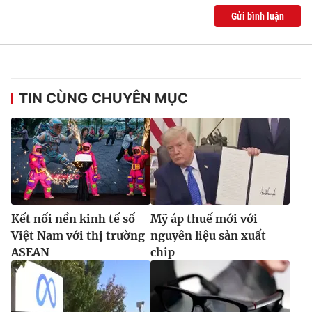
Ðiện thoại Thời báo VTV:
024.66 897 897
Gửi bình luận
Email:
toasoan@vtv.vn
Liên hệ quảng cáo:
024-7300.7108
TIN CÙNG CHUYÊN MỤC
Kết nối nền kinh tế số
Mỹ áp thuế mới với
Việt Nam với thị trường
nguyên liệu sản xuất
® Cấm sao chép dưới mọi hình thức nếu không có sự chấp
ASEAN
chip
thuận bằng văn bản. Ghi rõ nguồn VTV.vn khi phát hành lại
thông tin từ website này.