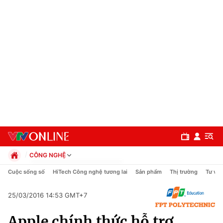
CÔNG NGHỆ
Chính trị
Cuộc sống số
HiTech Công nghệ tương lai
Sản phẩm
Thị trường
Tư vấn
Xã hội
Pháp luật
25/03/2016 14:53 GMT+7
Chuyên mục
Kinh tế
Apple chính thức hỗ trợ
Thể thao