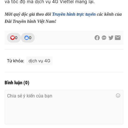
và tốc độ mà dịch vụ 4G Viettel mang lại.
Mời quý độc giả theo dõi
Truyền hình trực tuyến
các kênh của
Đài Truyền hình Việt Nam!
THỜI BÁO VTV
0
0
Theo dõi báo trên
Từ khóa:
dịch vụ 4G
Cơ quan chủ quản:
Đài Truyền hình Việt Nam
Cơ quan báo chí:
Thời báo VTV
Bình luận
(
0
)
Giấy phép hoạt động báo in và báo điện tử số 483/GP-BTTTT
cấp ngày 29/12/2023
Tổng Biên tập:
Vũ Thanh Thủy
Phó Tổng Biên tập:
Nguyễn Thị Mỹ Hạnh, Phạm Quốc Thắng,
Nguyễn Trọng Ninh
Tổng đài VTV:
024.38 355 931 - 024.38 355 932