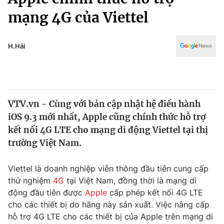
Chính trị
Truyền hình
mạng 4G của Viettel
Văn hóa - Giải trí
Xã hội
Y tế
H.Hải
Đời sống
Pháp luật
Công nghệ
Giáo dục
Y tế
VTV.vn - Cùng với bản cập nhật hệ điều hành
iOS 9.3 mới nhất, Apple cũng chính thức hỗ trợ
Thế giới
kết nối 4G LTE cho mạng di động Viettel tại thị
Tin tức
trường Việt Nam.
Kinh tế
Thế giới đó đây
Viettel là doanh nghiệp viễn thông đầu tiên cung cấp
Tài chính
Dữ liệu và đời sống
Câu chuyện quốc tế
thử nghiệm
4G
tại Việt Nam, đồng thời là mạng di
Thị trường
động đầu tiên được
Apple
cấp phép kết nối 4G LTE
cho các thiết bị do hãng này sản xuất. Việc nâng cấp
Truyền hình
Góc doanh nghiệp
hỗ trợ 4G LTE cho các thiết bị của Apple trên mạng di