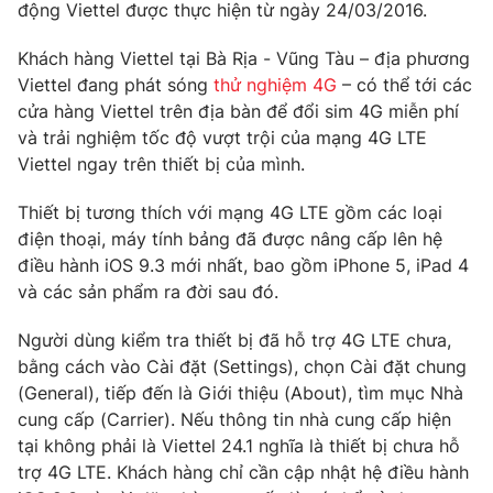
Phim VTV
động Viettel được thực hiện từ ngày 24/03/2016.
Giải trí
Hậu trường
Khách hàng Viettel tại Bà Rịa - Vũng Tàu – địa phương
Điện ảnh
Viettel đang phát sóng
thử nghiệm 4G
– có thể tới các
Đời sống
Nhân vật
cửa hàng Viettel trên địa bàn để đổi sim 4G miễn phí
Âm nhạc
Du lịch
và trải nghiệm tốc độ vượt trội của mạng 4G LTE
Khán giả
Giáo dục
Sao
Viettel ngay trên thiết bị của mình.
Làm đẹp
Giải sao mai
Tuyển sinh
Thiết bị tương thích với mạng 4G LTE gồm các loại
Công nghệ
Chất lượng cuộc sống
điện thoại, máy tính bảng đã được nâng cấp lên hệ
Học trực tuyến
Hitech Công nghệ tương lai
điều hành iOS 9.3 mới nhất, bao gồm iPhone 5, iPad 4
Giao lưu trực tuyến
và các sản phẩm ra đời sau đó.
Sản phẩm
Người dùng kiểm tra thiết bị đã hỗ trợ 4G LTE chưa,
Lịch phát sóng
Thị trường
bằng cách vào Cài đặt (Settings), chọn Cài đặt chung
(General), tiếp đến là Giới thiệu (About), tìm mục Nhà
Tư vấn
cung cấp (Carrier). Nếu thông tin nhà cung cấp hiện
Chuyên mục khác
tại không phải là Viettel 24.1 nghĩa là thiết bị chưa hỗ
Emagazine
Podcast
trợ 4G LTE. Khách hàng chỉ cần cập nhật hệ điều hành