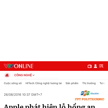
CÔNG NGHỆ
Chính trị
Cuộc sống số
HiTech Công nghệ tương lai
Sản phẩm
Thị trường
Tư vấn
Xã hội
Pháp luật
26/08/2016 10:37 GMT+7
Chuyên mục
Kinh tế
Apple phát hiện lỗ hổng an
Thể thao