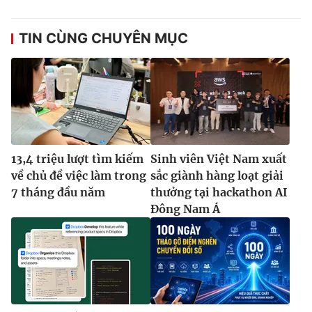
Ðiện thoại Thời báo VTV:
024.66 897 897
Email:
toasoan@vtv.vn
TIN CÙNG CHUYÊN MỤC
Liên hệ quảng cáo:
024-7300.7108
13,4 triệu lượt tìm kiếm
Sinh viên Việt Nam xuất
về chủ đề việc làm trong
sắc giành hàng loạt giải
7 tháng đầu năm
thưởng tại hackathon AI
Đông Nam Á
® Cấm sao chép dưới mọi hình thức nếu không có sự chấp
thuận bằng văn bản. Ghi rõ nguồn VTV.vn khi phát hành lại
thông tin từ website này.