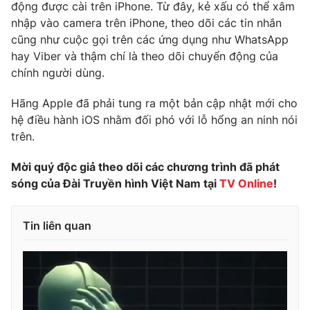
Phim VTV
động được cài trên iPhone. Từ đây, kẻ xấu có thể xâm
Giải trí
nhập vào camera trên iPhone, theo dõi các tin nhắn
Hậu trường
cũng như cuộc gọi trên các ứng dụng như WhatsApp
Điện ảnh
Đời sống
hay Viber và thậm chí là theo dõi chuyển động của
Nhân vật
Âm nhạc
chính người dùng.
Du lịch
Khán giả
Giáo dục
Sao
Hãng Apple đã phải tung ra một bản cập nhật mới cho
Làm đẹp
Giải sao mai
hệ điều hành iOS nhằm đối phó với lỗ hổng an ninh nói
Tuyển sinh
Công nghệ
trên.
Chất lượng cuộc sống
Học trực tuyến
Hitech Công nghệ tương lai
Mời quý độc giả theo dõi các chương trình đã phát
Giao lưu trực tuyến
sóng của Đài Truyền hình Việt Nam tại
TV Online
!
Sản phẩm
Lịch phát sóng
Thị trường
Tin liên quan
Tư vấn
Chuyên mục khác
Emagazine
Podcast