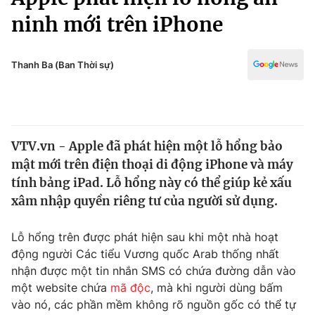
Chính trị
Truyền hình
ninh mới trên iPhone
Văn hóa - Giải trí
Xã hội
Y tế
Thanh Ba (Ban Thời sự)
Đời sống
Pháp luật
Công nghệ
Giáo dục
Y tế
VTV.vn - Apple đã phát hiện một lỗ hổng bảo
mật mới trên điện thoại di động iPhone và máy
Thế giới
tính bảng iPad. Lỗ hổng này có thể giúp kẻ xấu
Tin tức
xâm nhập quyền riêng tư của người sử dụng.
Kinh tế
Thế giới đó đây
Lỗ hổng trên được phát hiện sau khi một nhà hoạt
Tài chính
Dữ liệu và đời sống
Câu chuyện quốc tế
động người Các tiểu Vương quốc Arab thống nhất
Thị trường
nhận được một tin nhắn SMS có chứa đường dẫn vào
một website chứa
mã độc
, mà khi người dùng bấm
Truyền hình
Góc doanh nghiệp
vào nó, các phần mềm không rõ nguồn gốc có thể tự