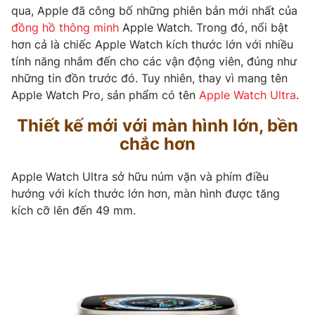
Phim VTV
qua, Apple đã công bố những phiên bản mới nhất của
Giải trí
đồng hồ thông minh
Apple Watch. Trong đó, nổi bật
Hậu trường
hơn cả là chiếc Apple Watch kích thước lớn với nhiều
Điện ảnh
Đời sống
Nhân vật
tính năng nhắm đến cho các vận động viên, đúng như
Âm nhạc
những tin đồn trước đó. Tuy nhiên, thay vì mang tên
Du lịch
Khán giả
Apple Watch Pro, sản phẩm có tên
Apple Watch Ultra
.
Giáo dục
Sao
Làm đẹp
Giải sao mai
Thiết kế mới với màn hình lớn, bền
Tuyển sinh
Công nghệ
chắc hơn
Chất lượng cuộc sống
Học trực tuyến
Hitech Công nghệ tương lai
Apple Watch Ultra sở hữu núm vặn và phím điều
Giao lưu trực tuyến
hướng với kích thước lớn hơn, màn hình được tăng
Sản phẩm
kích cỡ lên đến 49 mm.
Lịch phát sóng
Thị trường
Tư vấn
Chuyên mục khác
Emagazine
Podcast