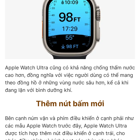
Email:
toasoan@vtv.vn
Liên hệ quảng cáo:
024-7300.7108
Apple Watch Ultra cũng có khả năng chống thấm nước
cao hơn, đồng nghĩa với việc người dùng có thể mang
theo đồng hồ ở những vùng nước sâu hơn, kể cả khi
đang lặn với bình dưỡng khí.
® Cấm sao chép dưới mọi hình thức nếu không có sự chấp
Thêm nút bấm mới
thuận bằng văn bản. Ghi rõ nguồn VTV.vn khi phát hành lại
thông tin từ website này.
Bên cạnh núm vặn và phím điều khiển ở cạnh phải như
các mẫu Apple Watch trước đây, Apple Watch Ultra
được tích hợp thêm nút điều khiển ở cạnh trái, cho