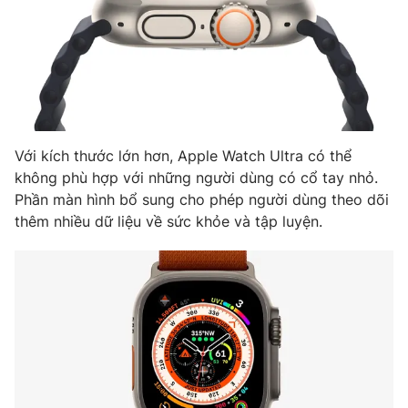
Photo
Infographic
Video
Shorts video
VTV Money
VTV Thể thao
Với kích thước lớn hơn, Apple Watch Ultra có thể
không phù hợp với những người dùng có cổ tay nhỏ.
VTV Sức khoẻ
Bất động sản
Phần màn hình bổ sung cho phép người dùng theo dõi
thêm nhiều dữ liệu về sức khỏe và tập luyện.
Thị trường 24h
Tấm lòng Việt
VTV4
Vươn mình bằng AI
VTV9
VTV8
Liên hệ tòa soạn
English