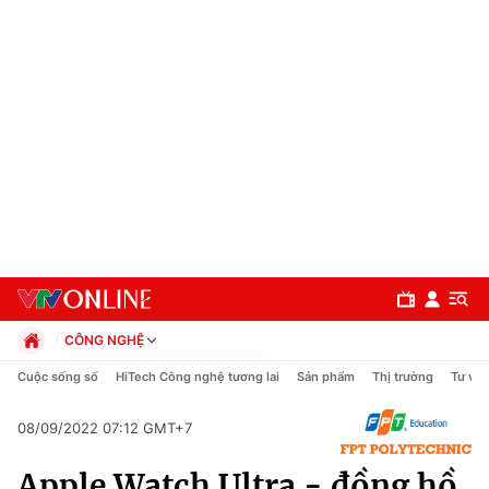
CÔNG NGHỆ
Chính trị
Cuộc sống số
HiTech Công nghệ tương lai
Sản phẩm
Thị trường
Tư vấn
Xã hội
Pháp luật
08/09/2022 07:12 GMT+7
Chuyên mục
Kinh tế
Apple Watch Ultra - đồng hồ
Thể thao