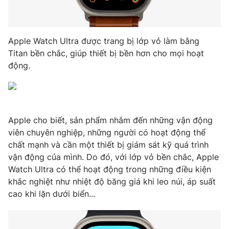
Apple Watch Ultra được trang bị lớp vỏ làm bằng
THỜI BÁO VTV
Titan bền chắc, giúp thiết bị bền hơn cho mọi hoạt
động.
Theo dõi báo trên
Cơ quan chủ quản:
Đài Truyền hình Việt Nam
Apple cho biết, sản phẩm nhắm đến những vận động
Cơ quan báo chí:
Thời báo VTV
viên chuyên nghiệp, những người có hoạt động thể
Giấy phép hoạt động báo in và báo điện tử số 483/GP-BTTTT
chất mạnh và cần một thiết bị giám sát kỹ quá trình
cấp ngày 29/12/2023
vận động của mình. Do đó, với lớp vỏ bền chắc, Apple
Tổng Biên tập:
Vũ Thanh Thủy
Watch Ultra có thể hoạt động trong những điều kiện
Phó Tổng Biên tập:
Nguyễn Thị Mỹ Hạnh, Phạm Quốc Thắng,
khắc nghiệt như nhiệt độ băng giá khi leo núi, áp suất
Nguyễn Trọng Ninh
cao khi lặn dưới biển...
Tổng đài VTV:
024.38 355 931 - 024.38 355 932
Ðiện thoại Thời báo VTV:
024.66 897 897