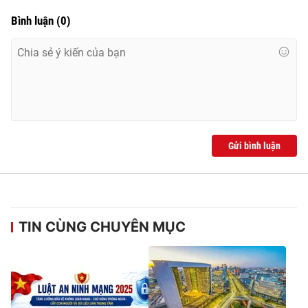
Bình luận
(
0
)
Gửi bình luận
TIN CÙNG CHUYÊN MỤC