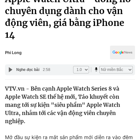
Chính trị
Truyền hình
chuyên dụng dành cho vận
Văn hóa - Giải trí
Xã hội
động viên, giá bằng iPhone
Y tế
Đời sống
14
Pháp luật
Công nghệ
Giáo dục
Phi Long
Y tế
Nghe đọc bài
2:58
Thế giới
Tin tức
VTV.vn - Bên cạnh Apple Watch Series 8 và
Kinh tế
Apple Watch SE thế hệ mới, Táo khuyết còn
Thế giới đó đây
mang tới sự kiện "siêu phẩm" Apple Watch
Tài chính
Dữ liệu và đời sống
Câu chuyện quốc tế
Ultra, nhắm tới các vận động viên chuyên
Thị trường
nghiệp.
Truyền hình
Góc doanh nghiệp
Mở đầu sự kiện ra mắt sản phẩm mới diễn ra vào đêm