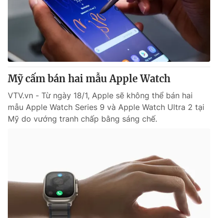
Giao lưu trực tuyến
Sản phẩm
Lịch phát sóng
Thị trường
Tư vấn
Chuyên mục khác
Mỹ cấm bán hai mẫu Apple Watch
Emagazine
Podcast
VTV.vn - Từ ngày 18/1, Apple sẽ không thể bán hai
mẫu Apple Watch Series 9 và Apple Watch Ultra 2 tại
Photo
Infographic
Mỹ do vướng tranh chấp bằng sáng chế.
Video
Shorts video
VTV Money
VTV Thể thao
VTV Sức khoẻ
Bất động sản