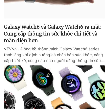
Thị trường 24h
Tấm lòng Việt
VTV4
Vươn mình bằng AI
Galaxy Watch6 và Galaxy Watch6 ra mắt:
VTV9
VTV8
Cung cấp thông tin sức khỏe chi tiết và
toàn diện hơn
Liên hệ tòa soạn
English
VTV.vn - Đồng hồ thông minh Galaxy Watch6 series
trình làng với định hướng cá nhân hóa sức khỏe, nâng
cấp thiết kế, cung cấp cho người dùng thông tin sức...
THỜI BÁO VTV
Theo dõi báo trên
Cơ quan chủ quản:
Đài Truyền hình Việt Nam
Cơ quan báo chí:
Thời báo VTV