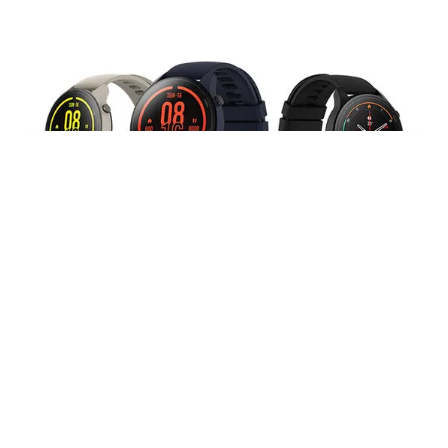
Tin mới
Video
Live
Emagazine
Trang chủ
Apple Watch cứu sống người đàn ông bị
nước lũ cuốn
VTV.vn - iPhone vẫn là thiết bị thành công nhất của
Apple nhưng Apple Watch mới thực sự là "vị cứu tinh"
trong những tình huống khẩn cấp.