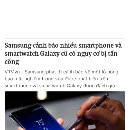
Tin tức
Kinh tế
Thế giới đó đây
Tài chính
Dữ liệu và đời sống
Câu chuyện quốc tế
Thị trường
Samsung cảnh báo nhiều smartphone và
Truyền hình
Góc doanh nghiệp
smartwatch Galaxy cũ có nguy cơ bị tấn
Phim VTV
công
Giải trí
Hậu trường
VTV.vn - Samsung phát đi cảnh báo về một lỗ hổng
Điện ảnh
bảo mật nghiêm trọng vừa được phát hiện trên
Đời sống
Nhân vật
smartphone và smartwatch Galaxy được đánh giá...
Âm nhạc
Du lịch
Khán giả
Giáo dục
Sao
Làm đẹp
Giải sao mai
Tuyển sinh
Công nghệ
Chất lượng cuộc sống
Học trực tuyến
Hitech Công nghệ tương lai