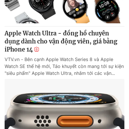
Giấy phép hoạt động báo in và báo điện tử số 483/GP-BTTTT
cấp ngày 29/12/2023
Tổng Biên tập:
Vũ Thanh Thủy
Phó Tổng Biên tập:
Nguyễn Thị Mỹ Hạnh, Phạm Quốc Thắng,
Apple Watch Ultra - đồng hồ chuyên
Nguyễn Trọng Ninh
Tổng đài VTV:
dụng dành cho vận động viên, giá bằng
024.38 355 931 - 024.38 355 932
Ðiện thoại Thời báo VTV:
iPhone 14
024.66 897 897
Email:
toasoan@vtv.vn
VTV.vn - Bên cạnh Apple Watch Series 8 và Apple
Liên hệ quảng cáo:
024-7300.7108
Watch SE thế hệ mới, Táo khuyết còn mang tới sự kiện
"siêu phẩm" Apple Watch Ultra, nhắm tới các vận...