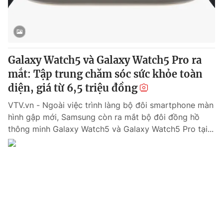
® Cấm sao chép dưới mọi hình thức nếu không có sự chấp
thuận bằng văn bản. Ghi rõ nguồn VTV.vn khi phát hành lại
thông tin từ website này.
Galaxy Watch5 và Galaxy Watch5 Pro ra
mắt: Tập trung chăm sóc sức khỏe toàn
diện, giá từ 6,5 triệu đồng
VTV.vn - Ngoài việc trình làng bộ đôi smartphone màn
hình gập mới, Samsung còn ra mắt bộ đôi đồng hồ
thông minh Galaxy Watch5 và Galaxy Watch5 Pro tại...