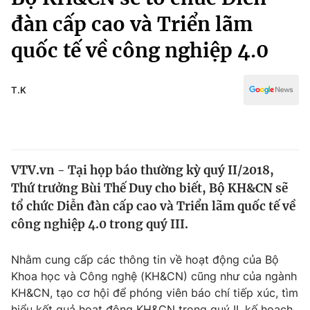
Chính trị
Truyền hình
đàn cấp cao và Triển lãm
Văn hóa - Giải trí
Xã hội
quốc tế về công nghiệp 4.0
Y tế
Đời sống
Pháp luật
Công nghệ
T.K
Giáo dục
Y tế
Thế giới
VTV.vn - Tại họp báo thường kỳ quý II/2018,
Thứ trưởng Bùi Thế Duy cho biết, Bộ KH&CN sẽ
Tin tức
Kinh tế
tổ chức Diễn đàn cấp cao và Triển lãm quốc tế về
Thế giới đó đây
công nghiệp 4.0 trong quý III.
Tài chính
Dữ liệu và đời sống
Câu chuyện quốc tế
Nhằm cung cấp các thông tin về hoạt động của Bộ
Thị trường
Khoa học và Công nghệ (KH&CN) cũng như của ngành
Truyền hình
Góc doanh nghiệp
KH&CN, tạo cơ hội để phóng viên báo chí tiếp xúc, tìm
hiểu kết quả hoạt động KH&CN trong quý II, kế hoạch