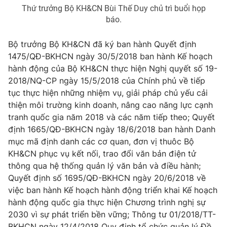
Thứ trưởng Bộ KH&CN Bùi Thế Duy chủ trì buổi họp
báo.
Bộ trưởng Bộ KH&CN đã ký ban hành Quyết định
THỜI BÁO VTV
1475/QĐ-BKHCN ngày 30/5/2018 ban hành Kế hoạch
hành động của Bộ KH&CN thực hiện Nghị quyết số 19-
Theo dõi báo trên
2018/NQ-CP ngày 15/5/2018 của Chính phủ về tiếp
tục thực hiện những nhiệm vụ, giải pháp chủ yếu cải
thiện môi trường kinh doanh, nâng cao năng lực cạnh
Cơ quan chủ quản:
Đài Truyền hình Việt Nam
tranh quốc gia năm 2018 và các năm tiếp theo; Quyết
Cơ quan báo chí:
Thời báo VTV
định 1665/QĐ-BKHCN ngày 18/6/2018 ban hành Danh
Giấy phép hoạt động báo in và báo điện tử số 483/GP-BTTTT
mục mã định danh các cơ quan, đơn vị thuôc Bộ
cấp ngày 29/12/2023
KH&CN phục vụ kết nối, trao đổi văn bản điện tử
Tổng Biên tập:
Vũ Thanh Thủy
thông qua hệ thống quản lý văn bản và điều hành;
Phó Tổng Biên tập:
Nguyễn Thị Mỹ Hạnh, Phạm Quốc Thắng,
Quyết định số 1695/QĐ-BKHCN ngày 20/6/2018 về
Nguyễn Trọng Ninh
việc ban hành Kế hoạch hành động triển khai Kế hoạch
Tổng đài VTV:
024.38 355 931 - 024.38 355 932
hành động quốc gia thực hiện Chương trình nghị sự
Ðiện thoại Thời báo VTV:
024.66 897 897
2030 vì sự phát triển bền vững; Thông tư 01/2018/TT-
BKHCN ngày 12/4/2018 Quy định tổ chức quản lý Đề