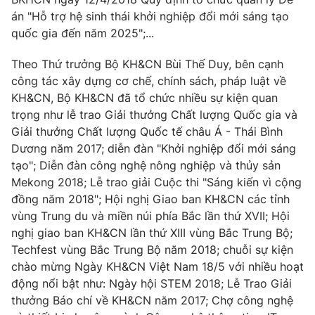
Email:
toasoan@vtv.vn
án "Hỗ trợ hệ sinh thái khởi nghiệp đổi mới sáng tạo
Liên hệ quảng cáo:
024-7300.7108
quốc gia đến năm 2025";...
Theo Thứ trưởng Bộ KH&CN Bùi Thế Duy, bên cạnh
công tác xây dựng cơ chế, chính sách, pháp luật về
KH&CN, Bộ KH&CN đã tổ chức nhiều sự kiện quan
trọng như lễ trao Giải thưởng Chất lượng Quốc gia và
Giải thưởng Chất lượng Quốc tế châu Á - Thái Bình
Dương năm 2017; diễn đàn "Khởi nghiệp đổi mới sáng
tạo"; Diễn đàn công nghệ nông nghiệp và thủy sản
Mekong 2018; Lễ trao giải Cuộc thi "Sáng kiến vì cộng
đồng năm 2018"; Hội nghị Giao ban KH&CN các tỉnh
vùng Trung du và miền núi phía Bắc lần thứ XVII; Hội
® Cấm sao chép dưới mọi hình thức nếu không có sự chấp
nghị giao ban KH&CN lần thứ XIII vùng Bắc Trung Bộ;
thuận bằng văn bản. Ghi rõ nguồn VTV.vn khi phát hành lại
thông tin từ website này.
Techfest vùng Bắc Trung Bộ năm 2018; chuỗi sự kiện
chào mừng Ngày KH&CN Việt Nam 18/5 với nhiều hoạt
động nổi bật như: Ngày hội STEM 2018; Lễ Trao Giải
thưởng Báo chí về KH&CN năm 2017; Chợ công nghệ