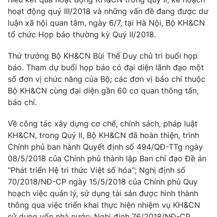
Phim VTV
Giải trí
hoạt động quý III/2018 và những vấn đề đang được dư
Hậu trường
luận xã hội quan tâm, ngày 6/7, tại Hà Nội, Bộ KH&CN
Điện ảnh
tổ chức Họp báo thường kỳ Quý II/2018.
Đời sống
Nhân vật
Âm nhạc
Thứ trưởng Bộ KH&CN Bùi Thế Duy chủ trì buổi họp
Du lịch
Khán giả
Giáo dục
báo. Tham dự buổi họp báo có đại diện lãnh đạo một
Sao
Làm đẹp
số đơn vị chức năng của Bộ; các đơn vị báo chí thuộc
Giải sao mai
Tuyển sinh
Bộ KH&CN cùng đại diện gần 60 cơ quan thông tấn,
Công nghệ
Chất lượng cuộc sống
báo chí.
Học trực tuyến
Hitech Công nghệ tương lai
Giao lưu trực tuyến
Về công tác xây dựng cơ chế, chính sách, pháp luật
Sản phẩm
KH&CN, trong Quý II, Bộ KH&CN đã hoàn thiện, trình
Chính phủ ban hành Quyết định số 494/QĐ-TTg ngày
Lịch phát sóng
Thị trường
08/5/2018 của Chính phủ thành lập Ban chỉ đạo Đề án
"Phát triển Hệ tri thức Việt số hóa"; Nghị định số
Tư vấn
70/2018/NĐ-CP ngày 15/5/2018 của Chính phủ Quy
Chuyên mục khác
hoạch việc quản lý, sử dụng tài sản được hình thành
Emagazine
Podcast
thông qua việc triển khai thực hiện nhiệm vụ KH&CN
sử dụng vốn nhà nước; Nghị định 76/2018/NĐ-CP