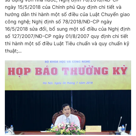
ngày 15/5/2018 của Chính phủ Quy định chi tiết và
Photo
Infographic
hướng dẫn thi hành một số điều của Luật Chuyển giao
công nghệ; Nghị định số 78/2018/NĐ-CP ngày
Video
Shorts video
16/5/2018 sửa đổi, bổ sung một số điều của Nghị định
số 127/2007/NĐ-CP ngày 01/8/2007 quy định chi tiết
thi hành một số điều Luật Tiêu chuẩn và quy chuẩn kỹ
VTV Money
VTV Thể thao
thuật;...
VTV Sức khoẻ
Bất động sản
Thị trường 24h
Tấm lòng Việt
VTV4
Vươn mình bằng AI
VTV9
VTV8
Liên hệ tòa soạn
English