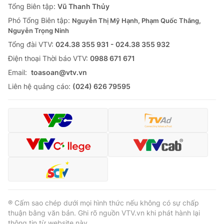
Tổng Biên tập:
Vũ Thanh Thủy
Phó Tổng Biên tập:
Nguyễn Thị Mỹ Hạnh, Phạm Quốc Thắng,
Nguyễn Trọng Ninh
Tổng đài VTV:
024.38 355 931 - 024.38 355 932
Ðiện thoại Thời báo VTV:
0988 671 671
Email:
toasoan@vtv.vn
Liên hệ quảng cáo:
(024) 626 79595
® Cấm sao chép dưới mọi hình thức nếu không có sự chấp
thuận bằng văn bản. Ghi rõ nguồn VTV.vn khi phát hành lại
thông tin từ website này.