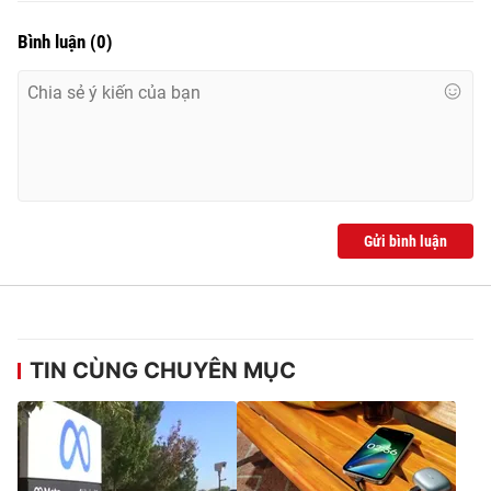
Bình luận
(
0
)
Gửi bình luận
TIN CÙNG CHUYÊN MỤC