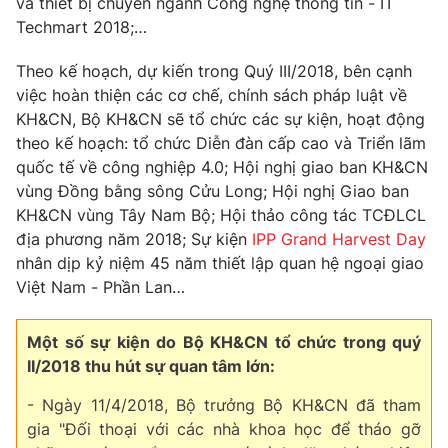
và thiết bị chuyên ngành Công nghệ thông tin - IT
Techmart 2018;…
Theo kế hoạch, dự kiến trong Quý III/2018, bên cạnh
việc hoàn thiện các cơ chế, chính sách pháp luật về
KH&CN, Bộ KH&CN sẽ tổ chức các sự kiện, hoạt động
theo kế hoạch: tổ chức Diễn đàn cấp cao và Triển lãm
quốc tế về công nghiệp 4.0; Hội nghị giao ban KH&CN
vùng Đồng bằng sông Cửu Long; Hội nghị Giao ban
KH&CN vùng Tây Nam Bộ; Hội thảo công tác TCĐLCL
địa phương năm 2018; Sự kiện
IPP Grand Harvest Day
nhân dịp kỷ niệm 45 năm thiết lập quan hệ ngoại giao
Việt Nam - Phần Lan…
Một số sự kiện do Bộ KH&CN tổ chức trong quý
II/2018 thu hút sự quan tâm lớn:
- Ngày 11/4/2018, Bộ trưởng Bộ KH&CN đã tham
gia "Đối thoại với các nhà khoa học để tháo gỡ