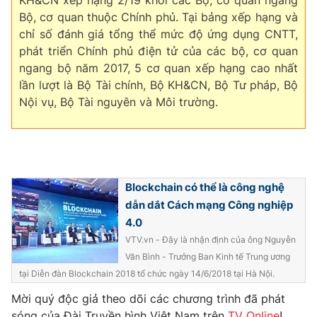
KH&CN xếp hạng 2/19 khối các Bộ, cơ quan ngang
Bộ, cơ quan thuộc Chính phủ. Tại bảng xếp hạng và
chỉ số đánh giá tổng thể mức độ ứng dụng CNTT,
phát triển Chính phủ điện tử của các bộ, cơ quan
ngang bộ năm 2017, 5 cơ quan xếp hạng cao nhất
lần lượt là Bộ Tài chính, Bộ KH&CN, Bộ Tư pháp, Bộ
Nội vụ, Bộ Tài nguyên và Môi trường.
Blockchain có thể là công nghệ
dẫn dắt Cách mạng Công nghiệp
4.0
VTV.vn - Đây là nhận định của ông Nguyễn
Văn Bình - Trưởng Ban Kinh tế Trung ương
tại Diễn đàn Blockchain 2018 tổ chức ngày 14/6/2018 tại Hà Nội.
Mời quý độc giả theo dõi các chương trình đã phát
sóng của Đài Truyền hình Việt Nam trên
TV Online
!