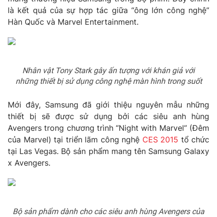
Phim VTV
là kết quả của sự hợp tác giữa “ông lớn công nghệ”
Giải trí
Hàn Quốc và Marvel Entertainment.
Hậu trường
Điện ảnh
Đời sống
Nhân vật
Âm nhạc
Du lịch
Khán giả
Giáo dục
Sao
Nhân vật Tony Stark gây ấn tượng với khán giả với
Làm đẹp
Giải sao mai
những thiết bị sử dụng công nghệ màn hình trong suốt
Tuyển sinh
Công nghệ
Chất lượng cuộc sống
Mới đây, Samsung đã giới thiệu nguyên mẫu những
Học trực tuyến
Hitech Công nghệ tương lai
thiết bị sẽ được sử dụng bởi các siêu anh hùng
Giao lưu trực tuyến
Avengers trong chương trình “Night with Marvel” (Đêm
Sản phẩm
của Marvel) tại triển lãm công nghệ
CES 2015
tổ chức
Lịch phát sóng
tại Las Vegas. Bộ sản phẩm mang tên Samsung Galaxy
Thị trường
x Avengers.
Tư vấn
Chuyên mục khác
Emagazine
Podcast
Bộ sản phẩm dành cho các siêu anh hùng Avengers của