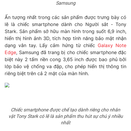
Samsung
Photo
Infographic
Ấn tượng nhất trong các sản phẩm được trưng bày có
lẽ là chiếc smartphone dành cho Người sắt - Tony
Video
Shorts video
Stark. Sản phẩm sở hữu màn hình trong suốt 6,9 inch,
hiển thị hình ảnh 3D, tích hợp tính năng bảo mật nhận
VTV Money
VTV Thể thao
dạng vân tay. Lấy cảm hứng từ chiếc
Galaxy Note
Edge
, Samsung đã trang bị cho chiếc smartphone đặc
biệt này 2 tấm nền cong 3,65 inch được bao phủ bởi
VTV Sức khoẻ
Bất động sản
lớp bảo vệ chống va đập, cho phép hiển thị thông tin
riêng biệt trên cả 2 mặt của màn hình.
Thị trường 24h
Tấm lòng Việt
VTV4
Vươn mình bằng AI
Chiếc smartphone được chế tạo dành riêng cho nhân
VTV9
VTV8
vật Tony Stark có lẽ là sản phẩm thu hút sự chú ý nhiều
nhất
Liên hệ tòa soạn
English