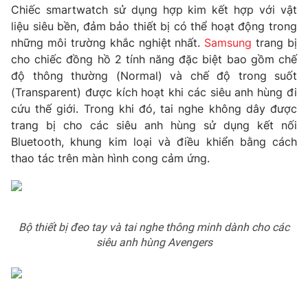
Email:
toasoan@vtv.vn
Chiếc smartwatch sử dụng hợp kim kết hợp với vật
Liên hệ quảng cáo:
024-7300.7108
liệu siêu bền, đảm bảo thiết bị có thể hoạt động trong
những môi trường khắc nghiệt nhất.
Samsung
trang bị
cho chiếc đồng hồ 2 tính năng đặc biệt bao gồm chế
độ thông thường (Normal) và chế độ trong suốt
(Transparent) được kích hoạt khi các siêu anh hùng đi
cứu thế giới. Trong khi đó, tai nghe không dây được
trang bị cho các siêu anh hùng sử dụng kết nối
Bluetooth, khung kim loại và điều khiển bằng cách
thao tác trên màn hình cong cảm ứng.
® Cấm sao chép dưới mọi hình thức nếu không có sự chấp
Bộ thiết bị đeo tay và tai nghe thông minh dành cho các
thuận bằng văn bản. Ghi rõ nguồn VTV.vn khi phát hành lại
siêu anh hùng Avengers
thông tin từ website này.