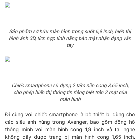
THỜI BÁO VTV
Sản phẩm sở hữu màn hình trong suốt 6,9 inch, hiển thị
hình ảnh 3D, tích hợp tính năng bảo mật nhận dạng vân
tay
Theo dõi báo trên
Cơ quan chủ quản:
Đài Truyền hình Việt Nam
Cơ quan báo chí:
Thời báo VTV
Giấy phép hoạt động báo in và báo điện tử số 483/GP-BTTTT
Chiếc smartphone sử dụng 2 tấm nền cong 3,65 inch,
cấp ngày 29/12/2023
cho phép hiển thị thông tin riêng biệt trên 2 mặt của
màn hình
Tổng Biên tập:
Vũ Thanh Thủy
Phó Tổng Biên tập:
Nguyễn Thị Mỹ Hạnh, Phạm Quốc Thắng,
Đi cùng với chiếc smartphone là bộ thiết bị dùng cho
Nguyễn Trọng Ninh
các siêu anh hùng trong Avenger, bao gồm đồng hồ
Tổng đài VTV:
024.38 355 931 - 024.38 355 932
thông minh với màn hình cong 1,9 inch và tai nghe
Ðiện thoại Thời báo VTV:
024.66 897 897
không dây được trang bị màn hình cong 1,65 inch.