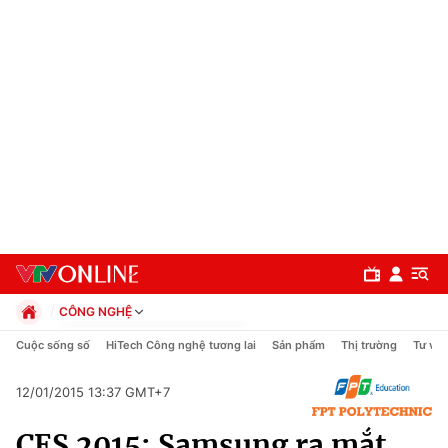
CÔNG NGHỆ
Chính trị
Cuộc sống số
HiTech Công nghệ tương lai
Sản phẩm
Thị trường
Tư vấn
Xã hội
Pháp luật
12/01/2015 13:37 GMT+7
Chuyên mục
Kinh tế
CES 2015: Samsung ra mắt
Thể thao