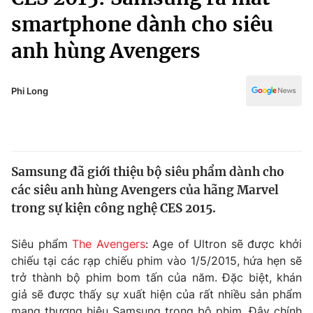
Chính trị
Truyền hình
smartphone dành cho siêu
Văn hóa - Giải trí
Xã hội
anh hùng Avengers
Y tế
Đời sống
Pháp luật
Công nghệ
Phi Long
Giáo dục
Y tế
Thế giới
Samsung đã giới thiệu bộ siêu phẩm dành cho
các siêu anh hùng Avengers của hãng Marvel
Tin tức
Kinh tế
trong sự kiện công nghệ CES 2015.
Thế giới đó đây
Tài chính
Siêu phẩm
The Avengers
: Age of Ultron sẽ được khởi
Dữ liệu và đời sống
Câu chuyện quốc tế
chiếu tại các rạp chiếu phim vào 1/5/2015, hứa hẹn sẽ
Thị trường
trở thành bộ phim bom tấn của năm. Đặc biệt, khán
Truyền hình
Góc doanh nghiệp
giả sẽ được thấy sự xuất hiện của rất nhiều sản phẩm
mang thương hiệu Samsung trong bộ phim. Đây chính