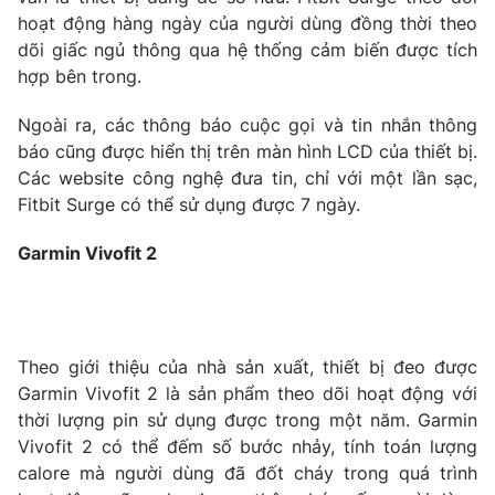
hoạt động hàng ngày của người dùng đồng thời theo
Photo
Infographic
dõi giấc ngủ thông qua hệ thống cảm biến được tích
hợp bên trong.
Video
Shorts video
Ngoài ra, các thông báo cuộc gọi và tin nhắn thông
báo cũng được hiển thị trên màn hình LCD của thiết bị.
VTV Money
VTV Thể thao
Các website công nghệ đưa tin, chỉ với một lần sạc,
Fitbit Surge có thể sử dụng được 7 ngày.
VTV Sức khoẻ
Bất động sản
Garmin Vivofit 2
Thị trường 24h
Tấm lòng Việt
VTV4
Vươn mình bằng AI
Theo giới thiệu của nhà sản xuất, thiết bị đeo được
Garmin Vivofit 2 là sản phẩm theo dõi hoạt động với
thời lượng pin sử dụng được trong một năm. Garmin
VTV9
VTV8
Vivofit 2 có thể đếm số bước nhảy, tính toán lượng
calore mà người dùng đã đốt cháy trong quá trình
Liên hệ tòa soạn
English