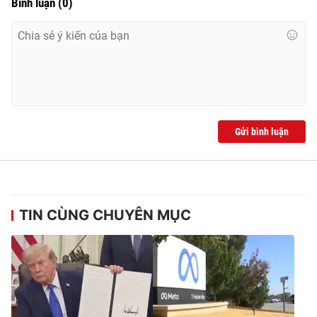
Bình luận
(
0
)
Gửi bình luận
TIN CÙNG CHUYÊN MỤC