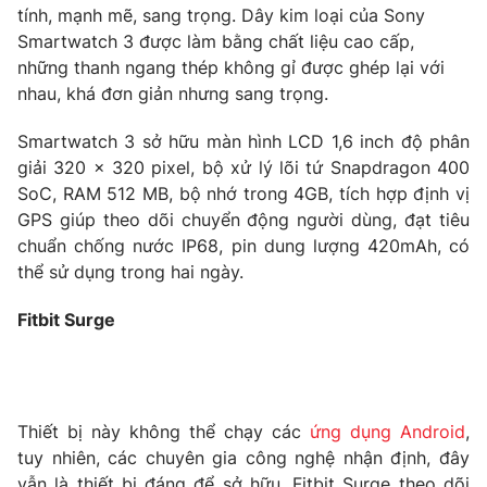
Phim VTV
tính, mạnh mẽ, sang trọng. Dây kim loại của Sony
Giải trí
Smartwatch 3 được làm bằng chất liệu cao cấp,
Hậu trường
những thanh ngang thép không gỉ được ghép lại với
Điện ảnh
Đời sống
Nhân vật
nhau, khá đơn giản nhưng sang trọng.
Âm nhạc
Du lịch
Khán giả
Smartwatch 3 sở hữu màn hình LCD 1,6 inch độ phân
Giáo dục
Sao
giải 320 x 320 pixel, bộ xử lý lõi tứ Snapdragon 400
Làm đẹp
Giải sao mai
SoC, RAM 512 MB, bộ nhớ trong 4GB, tích hợp định vị
Tuyển sinh
Công nghệ
Chất lượng cuộc sống
GPS giúp theo dõi chuyển động người dùng, đạt tiêu
Học trực tuyến
chuẩn chống nước IP68, pin dung lượng 420mAh, có
Hitech Công nghệ tương lai
thể sử dụng trong hai ngày.
Giao lưu trực tuyến
Sản phẩm
Fitbit Surge
Lịch phát sóng
Thị trường
Tư vấn
Chuyên mục khác
Thiết bị này không thể chạy các
ứng dụng Android
,
tuy nhiên, các chuyên gia công nghệ nhận định, đây
Emagazine
Podcast
vẫn là thiết bị đáng để sở hữu. Fitbit Surge theo dõi