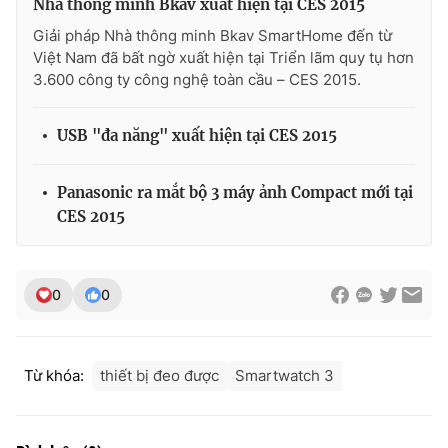
Nhà thông minh Bkav xuất hiện tại CES 2015
Ðiện thoại Thời báo VTV:
024.66 897 897
Giải pháp Nhà thông minh Bkav SmartHome đến từ
Email:
toasoan@vtv.vn
Việt Nam đã bất ngờ xuất hiện tại Triển lãm quy tụ hơn
Liên hệ quảng cáo:
024-7300.7108
3.600 công ty công nghệ toàn cầu – CES 2015.
USB "đa năng" xuất hiện tại CES 2015
Panasonic ra mắt bộ 3 máy ảnh Compact mới tại
CES 2015
0
0
® Cấm sao chép dưới mọi hình thức nếu không có sự chấp
thuận bằng văn bản. Ghi rõ nguồn VTV.vn khi phát hành lại
Từ khóa:
thiết bị đeo được
Smartwatch 3
thông tin từ website này.