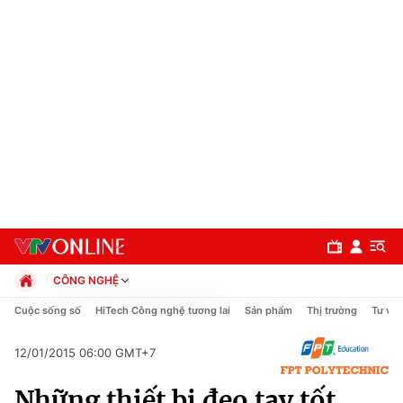
CÔNG NGHỆ
Chính trị
Cuộc sống số
HiTech Công nghệ tương lai
Sản phẩm
Thị trường
Tư vấn
Xã hội
Pháp luật
12/01/2015 06:00 GMT+7
Chuyên mục
Kinh tế
Những thiết bị đeo tay tốt
Thể thao