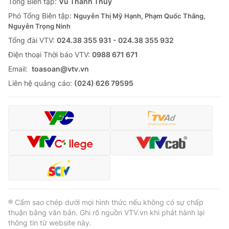
Tổng Biên tập:
Vũ Thanh Thủy
Phó Tổng Biên tập:
Nguyễn Thị Mỹ Hạnh, Phạm Quốc Thắng,
Nguyễn Trọng Ninh
Tổng đài VTV:
024.38 355 931 - 024.38 355 932
Ðiện thoại Thời báo VTV:
0988 671 671
Email:
toasoan@vtv.vn
Liên hệ quảng cáo:
(024) 626 79595
® Cấm sao chép dưới mọi hình thức nếu không có sự chấp
thuận bằng văn bản. Ghi rõ nguồn VTV.vn khi phát hành lại
thông tin từ website này.