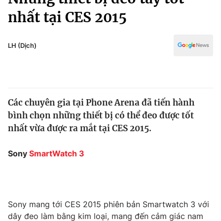
Chính trị
Truyền hình
nhất tại CES 2015
Văn hóa - Giải trí
Xã hội
Y tế
LH (Dịch)
Đời sống
Pháp luật
Công nghệ
Giáo dục
Y tế
Các chuyên gia tại Phone Arena đã tiến hành
bình chọn những thiết bị có thể đeo được tốt
Thế giới
nhất vừa được ra mắt tại CES 2015.
Tin tức
Kinh tế
Sony
SmartWatch 3
Thế giới đó đây
Tài chính
Dữ liệu và đời sống
Câu chuyện quốc tế
Thị trường
Truyền hình
Sony mang tới CES 2015 phiên bản Smartwatch 3 với
Góc doanh nghiệp
dây đeo làm bằng kim loại, mang đến cảm giác nam