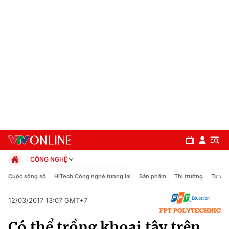
CÔNG NGHỆ
Chính trị
Cuộc sống số
HiTech Công nghệ tương lai
Sản phẩm
Thị trường
Tư vấn
Xã hội
Pháp luật
12/03/2017 13:07 GMT+7
Chuyên mục
Kinh tế
Có thể trồng khoai tây trên
Thể thao