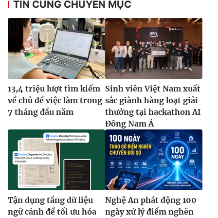
TIN CÙNG CHUYÊN MỤC
Ðiện thoại Thời báo VTV:
024.66 897 897
Email:
toasoan@vtv.vn
Liên hệ quảng cáo:
024-7300.7108
13,4 triệu lượt tìm kiếm
Sinh viên Việt Nam xuất
về chủ đề việc làm trong
sắc giành hàng loạt giải
7 tháng đầu năm
thưởng tại hackathon AI
Đông Nam Á
® Cấm sao chép dưới mọi hình thức nếu không có sự chấp
thuận bằng văn bản. Ghi rõ nguồn VTV.vn khi phát hành lại
thông tin từ website này.
Tận dụng tầng dữ liệu
Nghệ An phát động 100
ngữ cảnh để tối ưu hóa
ngày xử lý điểm nghẽn