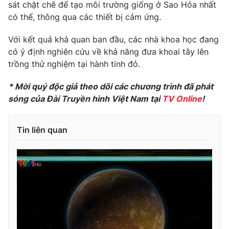
Phim VTV
sát chặt chẽ để tạo môi trường giống ở Sao Hỏa nhất
Giải trí
có thể, thông qua các thiết bị cảm ứng.
Hậu trường
Điện ảnh
Với kết quả khả quan ban đầu, các nhà khoa học đang
Đời sống
Nhân vật
có ý định nghiên cứu về khả năng đưa khoai tây lên
Âm nhạc
Du lịch
trồng thử nghiệm tại hành tinh đỏ.
Khán giả
Giáo dục
Sao
Làm đẹp
Giải sao mai
* Mời quý độc giả theo dõi các chương trình đã phát
Tuyển sinh
sóng của Đài Truyền hình Việt Nam tại
TV Online
!
Công nghệ
Chất lượng cuộc sống
Học trực tuyến
Hitech Công nghệ tương lai
Giao lưu trực tuyến
Tin liên quan
Sản phẩm
Lịch phát sóng
Thị trường
Tư vấn
Chuyên mục khác
Emagazine
Podcast