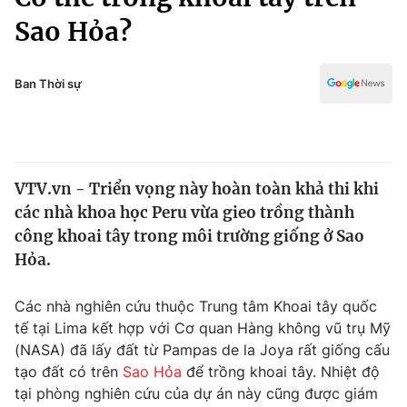
Chính trị
Truyền hình
Sao Hỏa?
Văn hóa - Giải trí
Xã hội
Y tế
Ban Thời sự
Đời sống
Pháp luật
Công nghệ
Giáo dục
Y tế
VTV.vn - Triển vọng này hoàn toàn khả thi khi
các nhà khoa học Peru vừa gieo trồng thành
Thế giới
công khoai tây trong môi trường giống ở Sao
Tin tức
Hỏa.
Kinh tế
Thế giới đó đây
Các nhà nghiên cứu thuộc Trung tâm Khoai tây quốc
Tài chính
Dữ liệu và đời sống
Câu chuyện quốc tế
tế tại Lima kết hợp với Cơ quan Hàng không vũ trụ Mỹ
Thị trường
(NASA) đã lấy đất từ Pampas de la Joya rất giống cấu
tạo đất có trên
Sao Hỏa
để trồng khoai tây. Nhiệt độ
Truyền hình
Góc doanh nghiệp
tại phòng nghiên cứu của dự án này cũng được giám