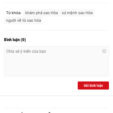
Từ khóa:
khám phá sao Hỏa
sứ mệnh sao Hỏa
người về từ sao hỏa
THỜI BÁO VTV
Bình luận
(
0
)
Theo dõi báo trên
Cơ quan chủ quản:
Đài Truyền hình Việt Nam
Cơ quan báo chí:
Thời báo VTV
Giấy phép hoạt động báo in và báo điện tử số 483/GP-BTTTT
cấp ngày 29/12/2023
Gửi bình luận
Tổng Biên tập:
Vũ Thanh Thủy
Phó Tổng Biên tập:
Nguyễn Thị Mỹ Hạnh, Phạm Quốc Thắng,
Nguyễn Trọng Ninh
Tổng đài VTV:
024.38 355 931 - 024.38 355 932