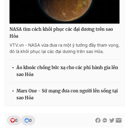
Photo
Infographic
Video
Shorts video
NASA tìm cách khôi phục các đại dương trên sao
Hỏa
VTV Money
VTV Thể thao
VTV.vn - NASA vừa đưa ra một ý tưởng đầy tham vọng,
đó là khôi phục lại các đại dương trên sao Hỏa.
VTV Sức khoẻ
Bất động sản
Áo khoác chống bức xạ cho các phi hành gia lên
sao Hỏa
Thị trường 24h
Tấm lòng Việt
Mars One - Sứ mạng đưa con người lên sống tại
VTV4
Vươn mình bằng AI
sao Hỏa
VTV9
VTV8
0
0
Liên hệ tòa soạn
English