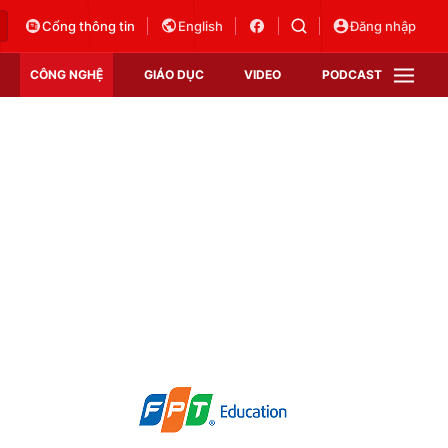
Cổng thông tin
English
Đăng nhập
CÔNG NGHỆ
GIÁO DỤC
VIDEO
PODCAST
VTV Money
VTV Thể thao
VTV Sức khoẻ
Bất động sản
Thị trường 24h
Tấm lòng Việt
Vươn mình bằng AI
VTV4
VTV8
VTV9
Lịch phát sóng
Giao lưu trực tuyến
Sự kiện