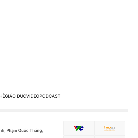
HỆ
GIÁO DỤC
VIDEO
PODCAST
nh, Phạm Quốc Thắng,