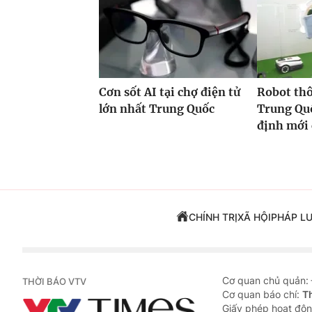
Cơn sốt AI tại chợ điện tử
Robot th
lớn nhất Trung Quốc
Trung Quố
định mới
CHÍNH TRỊ
XÃ HỘI
PHÁP L
Cơ quan chủ quản:
THỜI BÁO VTV
Cơ quan báo chí:
T
Giấy phép hoạt độn