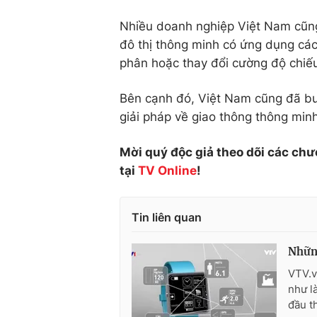
Nhiều doanh nghiệp Việt Nam cũng
đô thị thông minh có ứng dụng các 
phân hoặc thay đổi cường độ chiế
Bên cạnh đó, Việt Nam cũng đã bư
giải pháp về giao thông thông minh
Mời quý độc giả theo dõi các chư
tại
TV Online
!
Tin liên quan
Những
VTV.v
như l
đầu th