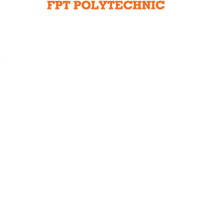
Liên hệ toà soạn
hệ tương lai
a