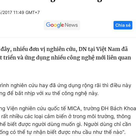
Góc ảnh
5/2017 11:49 GMT+7
Chia sẻ
Giáo dục
Công nghệ
Tuyển sinh
Hitech Công ng
ây, nhiều đơn vị nghiên cứu, DN tại Việt Nam đã
Học trực tuyến
Sản phẩm
át triển và ứng dụng nhiều công nghệ mới liên quan
g
Thị trường
Tư vấn
ình nghiên cứu hay đã ứng dụng rộng rãi thì điều này
g để bắt nhịp với xu thế công nghệ này.
ởng Viện nghiên cứu quốc tế MICA, trường ĐH Bách Kho
 rất nhiều các loại cảm biến ở trong môi trường, thông
thể biết được người dùng muốn gì. Người dùng chỉ cần
hống có thể tự nhận biết được nhu cầu như thế nào".