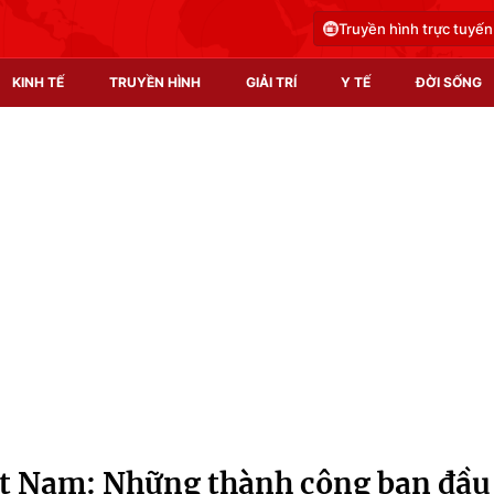
Truyền hình trực tuyến
KINH TẾ
TRUYỀN HÌNH
GIẢI TRÍ
Y TẾ
ĐỜI SỐNG
Pháp luật
Y tế
Truyền hình
Multimedia
Phim VTV
Video
Hậu trường
Shorts video
Nhân vật
Podcast
Khán giả
EMagazine
Giải sao mai
Photo
ệt Nam: Những thành công ban đầu
Infographic