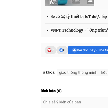
Sẽ có 24 tỷ thiết bị IoT được lắ
VNPT Technology - "Ông trùm" 
0
0
Bài đọc hay? Thả t
Từ khóa:
giao thông thông minh
kết 
Bình luận
(
0
)