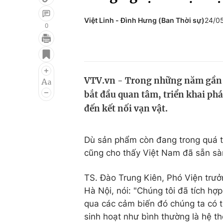
Việt Linh - Đình Hưng (Ban Thời sự)
24/0
0
Giải trí
Đời sống
Điện ảnh
Du lịch
VTV.vn - Trong những năm gần đ
Âm nhạc
Làm đẹp
bắt đầu quan tâm, triển khai ph
Sao
Chất lượng cuộc sốn
đến kết nối vạn vật.
Dù sản phẩm còn đang trong quá tr
cũng cho thấy Việt Nam đã sẵn sàn
TS. Đào Trung Kiên, Phó Viện trư
Hà Nội, nói: "Chúng tôi đã tích hợp
qua các cảm biến đó chúng ta có 
sinh hoạt như bình thường là hệ t