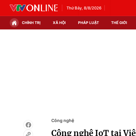
Thứ Bảy, 8/8/2026
CHÍNH TRỊ
XÃ HỘI
PHÁP LUẬT
THẾ GIỚI
Chính trị
Xã hội
Thế giới
Kinh tế
Tin tức
Tài chính
Thế giới đó đây
Thị trường
Câu chuyện quốc tế
Góc doanh nghiệp
Dữ liệu và đời sống
Công nghệ
Công nghệ IoT tại Vi