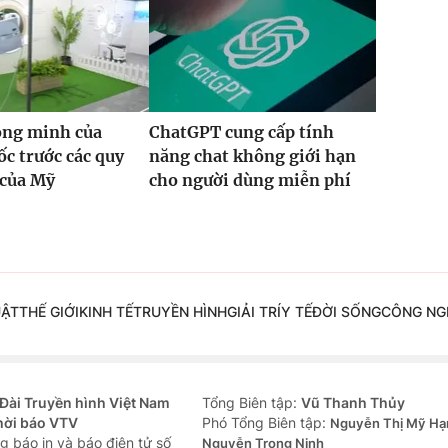
ông minh của
ChatGPT cung cấp tính
c trước các quy
năng chat không giới hạn
 của Mỹ
cho người dùng miễn phí
UẬT
THẾ GIỚI
KINH TẾ
TRUYỀN HÌNH
GIẢI TRÍ
Y TẾ
ĐỜI SỐNG
CÔNG NG
Đài Truyền hình Việt Nam
Tổng Biên tập:
Vũ Thanh Thủy
hời báo VTV
Phó Tổng Biên tập:
Nguyễn Thị Mỹ Hạ
g báo in và báo điện tử số
Nguyễn Trọng Ninh