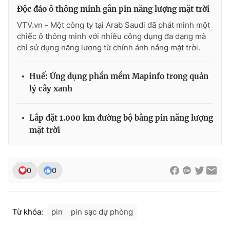
Độc đáo ô thông minh gắn pin năng lượng mặt trời
VTV.vn - Một công ty tại Arab Saudi đã phát minh một
chiếc ô thông minh với nhiều công dụng đa dạng mà
chỉ sử dụng năng lượng từ chính ánh nắng mặt trời.
THỜI BÁO VTV
Huế: Ứng dụng phần mềm Mapinfo trong quản
lý cây xanh
Theo dõi báo trên
Lắp đặt 1.000 km đường bộ bằng pin năng lượng
Cơ quan chủ quản:
Đài Truyền hình Việt Nam
mặt trời
Cơ quan báo chí:
Thời báo VTV
Giấy phép hoạt động báo in và báo điện tử số 483/GP-BTTTT
cấp ngày 29/12/2023
0
0
Tổng Biên tập:
Vũ Thanh Thủy
Phó Tổng Biên tập:
Nguyễn Thị Mỹ Hạnh, Phạm Quốc Thắng,
Nguyễn Trọng Ninh
Từ khóa:
pin
pin sạc dự phòng
Tổng đài VTV:
024.38 355 931 - 024.38 355 932