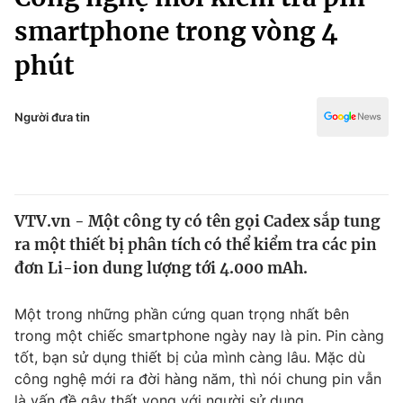
Chính trị
Truyền hình
smartphone trong vòng 4
Văn hóa - Giải trí
Xã hội
phút
Y tế
Đời sống
Pháp luật
Công nghệ
Người đưa tin
Giáo dục
Y tế
Thế giới
VTV.vn - Một công ty có tên gọi Cadex sắp tung
ra một thiết bị phân tích có thể kiểm tra các pin
Tin tức
Kinh tế
đơn Li-ion dung lượng tới 4.000 mAh.
Thế giới đó đây
Tài chính
Một trong những phần cứng quan trọng nhất bên
Dữ liệu và đời sống
Câu chuyện quốc tế
trong một chiếc smartphone ngày nay là pin. Pin càng
Thị trường
tốt, bạn sử dụng thiết bị của mình càng lâu. Mặc dù
Truyền hình
Góc doanh nghiệp
công nghệ mới ra đời hàng năm, thì nói chung pin vẫn
là vấn đề gây thất vọng với người sử dụng