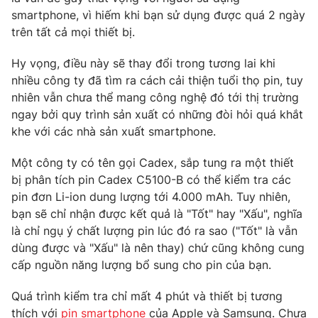
Phim VTV
smartphone, vì hiếm khi bạn sử dụng được quá 2 ngày
Giải trí
trên tất cả mọi thiết bị.
Hậu trường
Điện ảnh
Đời sống
Nhân vật
Hy vọng, điều này sẽ thay đổi trong tương lai khi
Âm nhạc
nhiều công ty đã tìm ra cách cải thiện tuổi thọ pin, tuy
Du lịch
Khán giả
nhiên vẫn chưa thể mang công nghệ đó tới thị trường
Giáo dục
Sao
ngay bởi quy trình sản xuất có những đòi hỏi quá khắt
Làm đẹp
Giải sao mai
Tuyển sinh
khe với các nhà sản xuất smartphone.
Công nghệ
Chất lượng cuộc sống
Học trực tuyến
Một công ty có tên gọi Cadex, sắp tung ra một thiết
Hitech Công nghệ tương lai
bị phân tích pin Cadex C5100-B có thể kiểm tra các
Giao lưu trực tuyến
pin đơn Li-ion dung lượng tới 4.000 mAh. Tuy nhiên,
Sản phẩm
bạn sẽ chỉ nhận được kết quả là "Tốt" hay "Xấu", nghĩa
Lịch phát sóng
Thị trường
là chỉ ngụ ý chất lượng pin lúc đó ra sao ("Tốt" là vẫn
dùng được và "Xấu" là nên thay) chứ cũng không cung
Tư vấn
cấp nguồn năng lượng bổ sung cho pin của bạn.
Chuyên mục khác
Quá trình kiểm tra chỉ mất 4 phút và thiết bị tương
Emagazine
Podcast
thích với
pin smartphone
của Apple và Samsung. Chưa