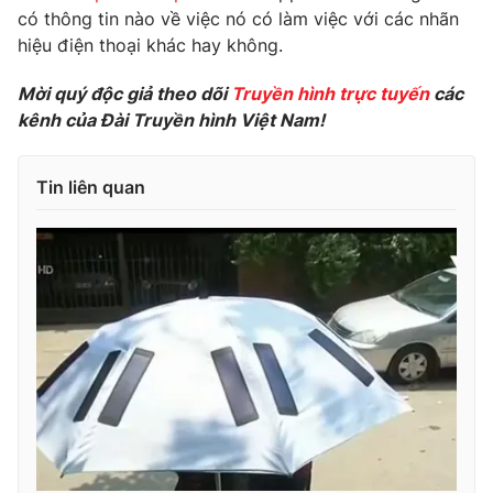
có thông tin nào về việc nó có làm việc với các nhãn
Photo
Infographic
hiệu điện thoại khác hay không.
Mời quý độc giả theo dõi
Truyền hình trực tuyến
các
Video
Shorts video
kênh của Đài Truyền hình Việt Nam!
VTV Money
VTV Thể thao
Tin liên quan
VTV Sức khoẻ
Bất động sản
Thị trường 24h
Tấm lòng Việt
VTV4
Vươn mình bằng AI
VTV9
VTV8
Liên hệ tòa soạn
English