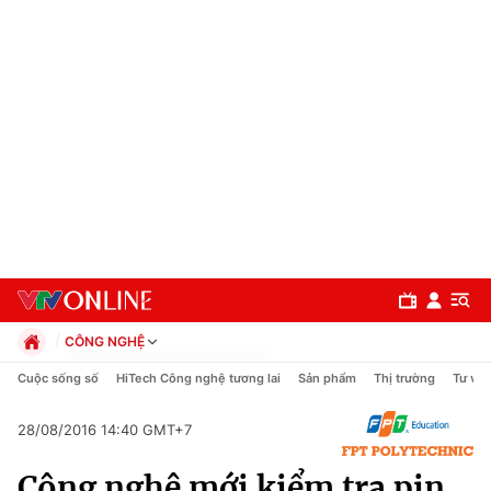
CÔNG NGHỆ
Chính trị
Cuộc sống số
HiTech Công nghệ tương lai
Sản phẩm
Thị trường
Tư vấn
Xã hội
Pháp luật
28/08/2016 14:40 GMT+7
Chuyên mục
Kinh tế
Công nghệ mới kiểm tra pin
Thể thao