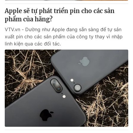
Apple sẽ tự phát triển pin cho các sản
® Cấm sao chép dưới mọi hình thức nếu không có sự chấp
phẩm của hãng?
thuận bằng văn bản. Ghi rõ nguồn VTV.vn khi phát hành lại
thông tin từ website này.
VTV.vn - Dường như Apple đang sẵn sàng để tự sản
xuất pin cho các sản phẩm của công ty thay vì nhập
linh kiện qua các đối tác.