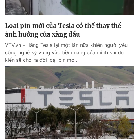
Thị trường 24h
Tấm lòng Việt
VTV4
Vươn mình bằng AI
Loại pin mới của Tesla có thể thay thế
ảnh hưởng của xăng dầu
VTV9
VTV8
VTV.vn - Hãng Tesla lại một lần nữa khiến người yêu
công nghệ kỳ vọng vào tiềm năng của mình khi dự
Liên hệ tòa soạn
English
kiến sẽ cho ra đời loại pin mới.
THỜI BÁO VTV
Theo dõi báo trên
Cơ quan chủ quản:
Đài Truyền hình Việt Nam
Cơ quan báo chí:
Thời báo VTV