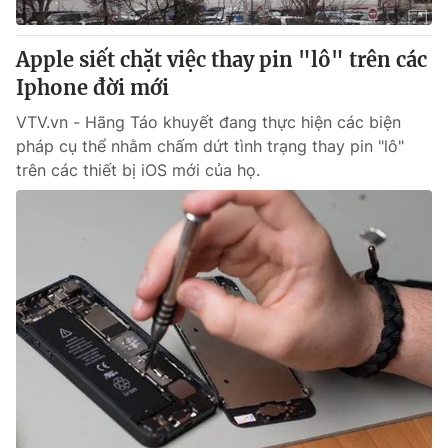
Giấy phép hoạt động báo in và báo điện tử số 483/GP-BTTTT
cấp ngày 29/12/2023
Apple siết chặt việc thay pin "lô" trên các
Tổng Biên tập:
Vũ Thanh Thủy
Iphone đời mới
Phó Tổng Biên tập:
Nguyễn Thị Mỹ Hạnh, Phạm Quốc Thắng,
Nguyễn Trọng Ninh
VTV.vn - Hãng Táo khuyết đang thực hiện các biện
Tổng đài VTV:
024.38 355 931 - 024.38 355 932
pháp cụ thể nhằm chấm dứt tình trạng thay pin "lô"
Ðiện thoại Thời báo VTV:
024.66 897 897
trên các thiết bị iOS mới của họ.
Email:
toasoan@vtv.vn
Liên hệ quảng cáo:
024-7300.7108