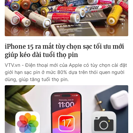
Tin tức
Kinh tế
Thế giới đó đây
Tài chính
Dữ liệu và đời sống
Câu chuyện quốc tế
Thị trường
iPhone 15 ra mắt tùy chọn sạc tối ưu mới
Truyền hình
Góc doanh nghiệp
giúp kéo dài tuổi thọ pin
Phim VTV
Giải trí
VTV.vn - Điện thoại mới của Apple có tùy chọn cài đặt
Hậu trường
giới hạn sạc pin ở mức 80% dựa trên thói quen người
Điện ảnh
dùng, giúp tăng tuổi thọ pin.
Đời sống
Nhân vật
Âm nhạc
Du lịch
Khán giả
Giáo dục
Sao
Làm đẹp
Giải sao mai
Tuyển sinh
Công nghệ
Chất lượng cuộc sống
Học trực tuyến
Hitech Công nghệ tương lai