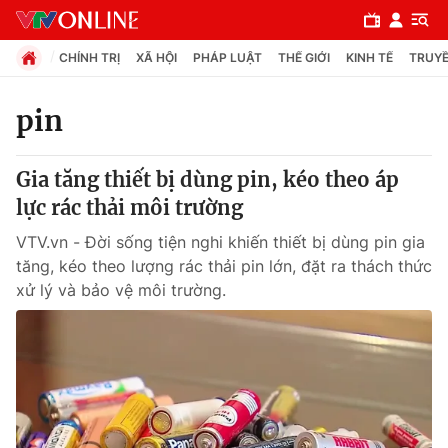
CHÍNH TRỊ
XÃ HỘI
PHÁP LUẬT
THẾ GIỚI
KINH TẾ
TRUYỀ
pin
Chuyên mục
Gia tăng thiết bị dùng pin, kéo theo áp
Chính trị
lực rác thải môi trường
VTV.vn - Đời sống tiện nghi khiến thiết bị dùng pin gia
Xã hội
tăng, kéo theo lượng rác thải pin lớn, đặt ra thách thức
xử lý và bảo vệ môi trường.
Pháp luật
Y tế
Thế giới