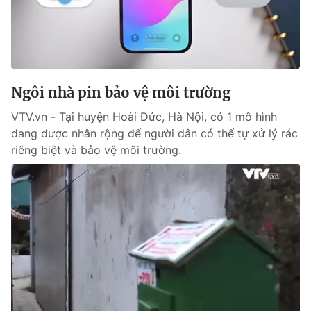
Giao lưu trực tuyến
Sản phẩm
Lịch phát sóng
Thị trường
Tư vấn
Ngôi nhà pin bảo vệ môi trường
Chuyên mục khác
Emagazine
VTV.vn - Tại huyện Hoài Đức, Hà Nội, có 1 mô hình
Podcast
đang được nhân rộng để người dân có thể tự xử lý rác
riêng biệt và bảo vệ môi trường.
Photo
Infographic
Video
Shorts video
VTV Money
VTV Thể thao
VTV Sức khoẻ
Bất động sản