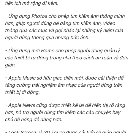
tiện ích mở rộng đi kèm.
Photo
Infographic
- Ứng dụng Photos cho phép tìm kiếm ảnh thông minh
hơn, giúp người dùng dễ dàng tìm kiếm ảnh, video
Video
Shorts video
thông qua các mục và gợi nhắc lại những kỷ niệm của
người dùng thông qua những bức ảnh.
VTV Money
VTV Thể thao
- Ứng dụng mới Home cho phép người dùng quản lý
các thiết bị tự động trong nhà theo cách an toàn và đơn
VTV Sức khoẻ
Bất động sản
giản.
- Apple Music sở hữu giao diện mới, được cải thiện để
Thị trường 24h
Tấm lòng Việt
tăng cường trải nghiệm âm nhạc của người dùng trên
thiết bị di động.
VTV4
Vươn mình bằng AI
- Apple News cũng được thiết kế lại để hiển thị rõ ràng
hơn, hỗ trợ người dùng tìm kiếm các câu chuyện hay
VTV9
VTV8
chủ đề nóng dễ dàng hơn.
Liên hệ tòa soạn
English
- Lock Screen và 3D Touch được cải tiến sẽ giúp người