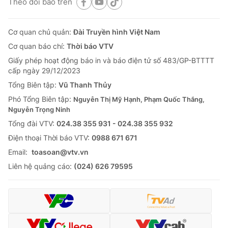
Theo dõi báo trên
Cơ quan chủ quản:
Đài Truyền hình Việt Nam
Cơ quan báo chí:
Thời báo VTV
Giấy phép hoạt động báo in và báo điện tử số 483/GP-BTTTT
cấp ngày 29/12/2023
Tổng Biên tập:
Vũ Thanh Thủy
Phó Tổng Biên tập:
Nguyễn Thị Mỹ Hạnh, Phạm Quốc Thắng,
Nguyễn Trọng Ninh
Tổng đài VTV:
024.38 355 931 - 024.38 355 932
Ðiện thoại Thời báo VTV:
0988 671 671
Email:
toasoan@vtv.vn
Liên hệ quảng cáo:
(024) 626 79595