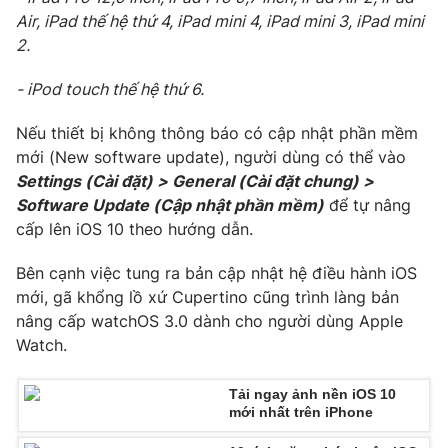
Email:
toasoan@vtv.vn
Air, iPad thế hệ thứ 4, iPad mini 4, iPad mini 3, iPad mini
Liên hệ quảng cáo:
024-7300.7108
2.
- iPod touch thế hệ thứ 6.
Nếu thiết bị không thông báo có cập nhật phần mềm
mới (New software update), người dùng có thể vào
Settings (Cài đặt) > General (Cài đặt chung) >
Software Update (Cập nhật phần mềm)
để tự nâng
cấp lên iOS 10 theo hướng dẫn.
Bên cạnh việc tung ra bản cập nhật hệ điều hành iOS
mới, gã khổng lồ xứ Cupertino cũng trình làng bản
® Cấm sao chép dưới mọi hình thức nếu không có sự chấp
nâng cấp watchOS 3.0 dành cho người dùng Apple
thuận bằng văn bản. Ghi rõ nguồn VTV.vn khi phát hành lại
Watch.
thông tin từ website này.
Tải ngay ảnh nền iOS 10
mới nhất trên iPhone