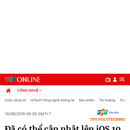
CÔNG NGHỆ
Chính trị
Cuộc sống số
HiTech Công nghệ tương lai
Sản phẩm
Thị trường
Tư vấn
Xã hội
Pháp luật
14/09/2016 06:29 GMT+7
Chuyên mục
Kinh tế
Đã có thể cập nhật lên iOS 10
Thể thao