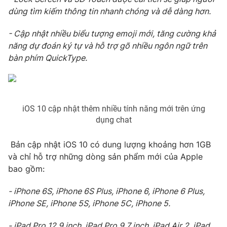
dùng tìm kiếm thông tin nhanh chóng và dễ dàng hơn.
- Cập nhật nhiều biểu tượng emoji mới, tăng cường khả
năng dự đoán ký tự và hỗ trợ gõ nhiều ngôn ngữ trên
THỜI BÁO VTV
bàn phím QuickType.
Theo dõi báo trên
iOS 10 cập nhật thêm nhiều tính năng mới trên ứng
Cơ quan chủ quản:
Đài Truyền hình Việt Nam
dụng chat
Cơ quan báo chí:
Thời báo VTV
Giấy phép hoạt động báo in và báo điện tử số 483/GP-BTTTT
Bản cập nhật iOS 10 có dung lượng khoảng hơn 1GB
cấp ngày 29/12/2023
và chỉ hỗ trợ những dòng sản phẩm mới của Apple
Tổng Biên tập:
Vũ Thanh Thủy
bao gồm:
Phó Tổng Biên tập:
Nguyễn Thị Mỹ Hạnh, Phạm Quốc Thắng,
Nguyễn Trọng Ninh
- iPhone 6S, iPhone 6S Plus, iPhone 6, iPhone 6 Plus,
Tổng đài VTV:
024.38 355 931 - 024.38 355 932
iPhone SE, iPhone 5S, iPhone 5C, iPhone 5.
Ðiện thoại Thời báo VTV:
024.66 897 897
- iPad Pro 12,9 inch, iPad Pro 9,7 inch, iPad Air 2, iPad