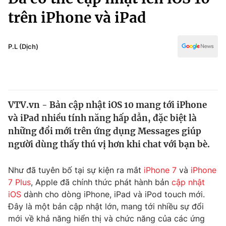
Chính trị
Truyền hình
trên iPhone và iPad
Văn hóa - Giải trí
Xã hội
Y tế
P.L (Dịch)
Đời sống
Pháp luật
Công nghệ
Giáo dục
Y tế
VTV.vn - Bản cập nhật iOS 10 mang tới iPhone
và iPad nhiều tính năng hấp dẫn, đặc biệt là
Thế giới
những đổi mới trên ứng dụng Messages giúp
Tin tức
người dùng thấy thú vị hơn khi chat với bạn bè.
Kinh tế
Thế giới đó đây
Như đã tuyên bố tại sự kiện ra mắt
iPhone 7
và
iPhone
Tài chính
Dữ liệu và đời sống
Câu chuyện quốc tế
7 Plus
, Apple đã chính thức phát hành bản
cập nhật
Thị trường
iOS
dành cho dòng iPhone, iPad và iPod touch mới.
Đây là một bản cập nhật lớn, mang tới nhiều sự đổi
Truyền hình
Góc doanh nghiệp
mới về khả năng hiển thị và chức năng của các ứng