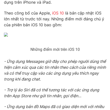
Phim VTV
dụng trên iPhone và iPad.
Giải trí
Hậu trường
Theo công bố của Apple,
iOS 10
là bản cập nhật iOS
Điện ảnh
lớn nhất từ trước tới nay. Những điểm mới đáng chú ý
Đời sống
Nhân vật
của phiên bản iOS 10 bao gồm:
Âm nhạc
Du lịch
Khán giả
Giáo dục
Sao
Làm đẹp
Giải sao mai
Tuyển sinh
Công nghệ
Chất lượng cuộc sống
Những điểm mới trên iOS 10
Học trực tuyến
Hitech Công nghệ tương lai
- Ứng dụng Messages giờ đây cho phép người dùng thể
Giao lưu trực tuyến
hiện cảm xúc qua các tin nhắn theo cách của riêng mình
Sản phẩm
và có thể truy cập vào các ứng dụng yêu thích ngay
Lịch phát sóng
Thị trường
trong khi đang chat.
Tư vấn
- Trợ lý ảo Siri đã có thể tương tác với các ứng dụng
Chuyên mục khác
trên App Store như gửi tin nhắn, gọi điện…
Emagazine
Podcast
- Ứng dụng bản đồ Maps đã có giao diện mới với nhiều