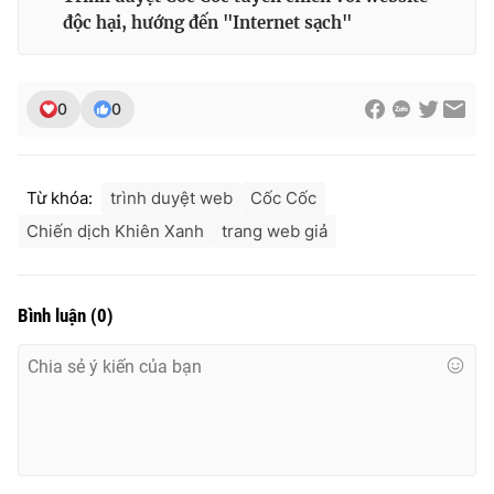
độc hại, hướng đến "Internet sạch"
0
0
Từ khóa:
trình duyệt web
Cốc Cốc
Chiến dịch Khiên Xanh
trang web giả
Bình luận
(
0
)