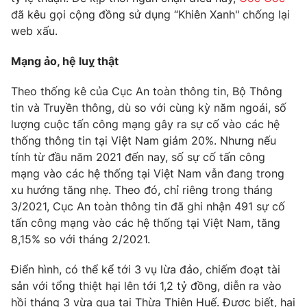
Phim VTV
đã kêu gọi cộng đồng sử dụng “Khiên Xanh" chống lại
Giải trí
web xấu.
Hậu trường
Điện ảnh
Đời sống
Nhân vật
Mạng ảo, hệ luỵ thật
Âm nhạc
Du lịch
Khán giả
Theo thống kê của Cục An toàn thông tin, Bộ Thông
Giáo dục
Sao
tin và Truyền thông, dù so với cùng kỳ năm ngoái, số
Làm đẹp
Giải sao mai
Tuyển sinh
lượng cuộc tấn công mạng gây ra sự cố vào các hệ
Công nghệ
Chất lượng cuộc sống
thống thông tin tại Việt Nam giảm 20%. Nhưng nếu
Học trực tuyến
tính từ đầu năm 2021 đến nay, số sự cố tấn công
Hitech Công nghệ tương lai
mạng vào các hệ thống tại Việt Nam vẫn đang trong
Giao lưu trực tuyến
xu hướng tăng nhẹ. Theo đó, chỉ riêng trong tháng
Sản phẩm
3/2021, Cục An toàn thông tin đã ghi nhận 491 sự cố
Lịch phát sóng
Thị trường
tấn công mạng vào các hệ thống tại Việt Nam, tăng
8,15% so với tháng 2/2021.
Tư vấn
Chuyên mục khác
Điển hình, có thể kể tới 3 vụ lừa đảo, chiếm đoạt tài
sản với tổng thiệt hại lên tới 1,2 tỷ đồng, diễn ra vào
Emagazine
Podcast
hồi tháng 3 vừa qua tại Thừa Thiên Huế. Được biết, hai