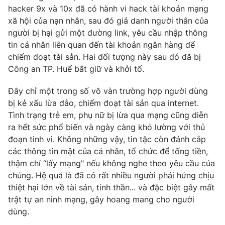
hacker 9x và 10x đã có hành vi hack tài khoản mạng
Photo
Infographic
xã hội của nạn nhân, sau đó giả danh người thân của
người bị hại gửi một đường link, yêu cầu nhập thông
tin cá nhân liên quan đến tài khoản ngân hàng để
Video
Shorts video
chiếm đoạt tài sản. Hai đối tượng này sau đó đã bị
Công an TP. Huế bắt giữ và khởi tố.
VTV Money
VTV Thể thao
Đây chỉ một trong số vô vàn trường hợp người dùng
bị kẻ xấu lừa đảo, chiếm đoạt tài sản qua internet.
VTV Sức khoẻ
Bất động sản
Tình trạng trẻ em, phụ nữ bị lừa qua mạng cũng diễn
ra hết sức phổ biến và ngày càng khó lường với thủ
Thị trường 24h
Tấm lòng Việt
đoạn tinh vi. Không những vậy, tin tặc còn đánh cắp
các thông tin mật của cá nhân, tổ chức để tống tiền,
VTV4
Vươn mình bằng AI
thậm chí “lấy mạng" nếu không nghe theo yêu cầu của
chúng. Hệ quả là đã có rất nhiều người phải hứng chịu
thiệt hại lớn về tài sản, tinh thần... và đặc biệt gây mất
VTV9
VTV8
trật tự an ninh mạng, gây hoang mang cho người
dùng.
Liên hệ tòa soạn
English