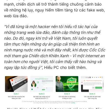
Ðiện thoại Thời báo VTV:
024.66 897 897
mạnh, chiến dịch sẽ trở thành tiếng chuông cảnh báo
Email:
toasoan@vtv.vn
về những hệ lụy, nguy hiểm tiềm tàng từ các fake web,
web lừa đảo.
Liên hệ quảng cáo:
024-7300.7108
“Vì đã từng là một hacker nên tôi hiểu rõ tác hại của
những trang web lừa đảo, đánh cắp thông tin như thế
nào. Do đó, ngay khi trở về Việt Nam, tôi luôn quyết
tâm thực hiện những dự án giúp cải thiện tình hình an
ninh mạng nước nhà và mới đây nhất, khi được Cốc Cốc
mời tham gia Chiến dịch Khiên Xanh - Vì một internet an
toàn hơn cho người Việt, tôi cảm thấy rất hào hứng và
ngay lập tức đồng ý”
, Hiếu PC cho biết thêm.
® Cấm sao chép dưới mọi hình thức nếu không có sự chấp
thuận bằng văn bản. Ghi rõ nguồn VTV.vn khi phát hành lại
thông tin từ website này.