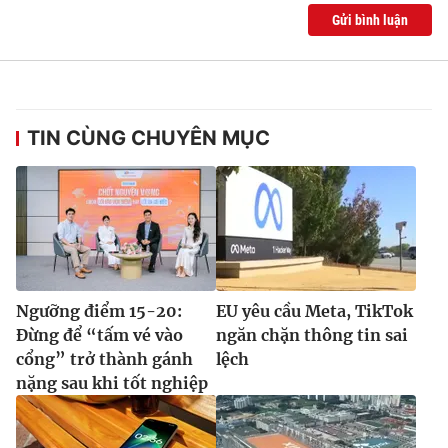
Gửi bình luận
TIN CÙNG CHUYÊN MỤC
Ngưỡng điểm 15-20:
EU yêu cầu Meta, TikTok
Đừng để “tấm vé vào
ngăn chặn thông tin sai
cổng” trở thành gánh
lệch
nặng sau khi tốt nghiệp