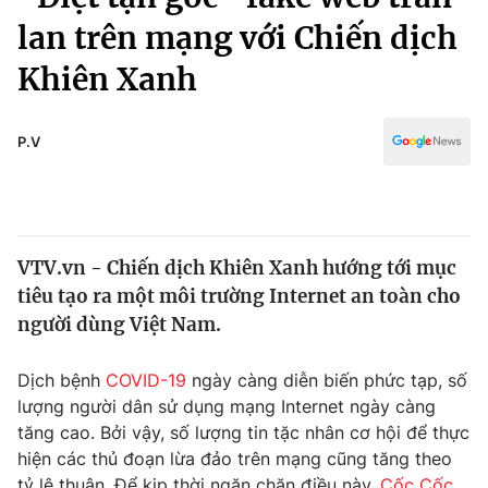
Chính trị
Truyền hình
lan trên mạng với Chiến dịch
Văn hóa - Giải trí
Xã hội
Khiên Xanh
Y tế
Đời sống
Pháp luật
Công nghệ
P.V
Giáo dục
Y tế
Thế giới
VTV.vn - Chiến dịch Khiên Xanh hướng tới mục
tiêu tạo ra một môi trường Internet an toàn cho
Tin tức
Kinh tế
người dùng Việt Nam.
Thế giới đó đây
Tài chính
Dịch bệnh
COVID-19
ngày càng diễn biến phức tạp, số
Dữ liệu và đời sống
Câu chuyện quốc tế
lượng người dân sử dụng mạng Internet ngày càng
Thị trường
tăng cao. Bởi vậy, số lượng tin tặc nhân cơ hội để thực
Truyền hình
Góc doanh nghiệp
hiện các thủ đoạn lừa đảo trên mạng cũng tăng theo
tỷ lệ thuận. Để kịp thời ngăn chặn điều này,
Cốc Cốc