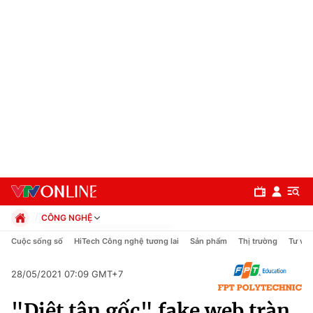
CÔNG NGHỆ
Chính trị
Cuộc sống số
HiTech Công nghệ tương lai
Sản phẩm
Thị trường
Tư vấn
Xã hội
Pháp luật
28/05/2021 07:09 GMT+7
Chuyên mục
Kinh tế
"Diệt tận gốc" fake web tràn
Thể thao