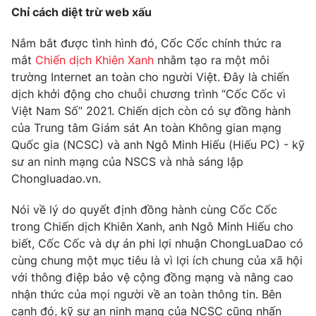
Chỉ cách diệt trừ web xấu
Nắm bắt được tình hình đó, Cốc Cốc chính thức ra
mắt
Chiến dịch Khiên Xanh
nhằm tạo ra một môi
THỜI BÁO VTV
trường Internet an toàn cho người Việt. Đây là chiến
dịch khởi động cho chuỗi chương trình “Cốc Cốc vì
Việt Nam Số” 2021. Chiến dịch còn có sự đồng hành
của Trung tâm Giám sát An toàn Không gian mạng
Theo dõi báo trên
Quốc gia (NCSC) và anh Ngô Minh Hiếu (Hiếu PC) - kỹ
sư an ninh mạng của NSCS và nhà sáng lập
Cơ quan chủ quản:
Đài Truyền hình Việt Nam
Chongluadao.vn.
Cơ quan báo chí:
Thời báo VTV
Nói về lý do quyết định đồng hành cùng Cốc Cốc
Giấy phép hoạt động báo in và báo điện tử số 483/GP-BTTTT
trong Chiến dịch Khiên Xanh, anh Ngô Minh Hiếu cho
cấp ngày 29/12/2023
biết, Cốc Cốc và dự án phi lợi nhuận ChongLuaDao có
Tổng Biên tập:
Vũ Thanh Thủy
cùng chung một mục tiêu là vì lợi ích chung của xã hội
Phó Tổng Biên tập:
Nguyễn Thị Mỹ Hạnh, Phạm Quốc Thắng,
với thông điệp bảo vệ cộng đồng mạng và nâng cao
Nguyễn Trọng Ninh
nhận thức của mọi người về an toàn thông tin. Bên
Tổng đài VTV:
024.38 355 931 - 024.38 355 932
cạnh đó, kỹ sư an ninh mạng của NCSC cũng nhấn