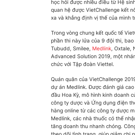
học hỏi được nhiều điều từ Hệ sin
quan hệ được VietChallenge kết nố
xa và khẳng định vị thế của mình t
Trong vòng chung kết quốc tế Viet
phần thi này lửa của 9 đội thi, ba
Tubudd, Smilee,
Medlink
, Oxtale, 
Advanced Solution 2019, một nhánh
chức với Tập đoàn Viettel.
Quán quân của VietChallenge 2019
dự án Medlink. Được đánh giá cao 
đầu Hoa Kỳ, mô hình kinh doanh c
công ty dược và Ứng dụng điện th
hàng online từ các công ty dược m
Medlink, các nhà thuốc có thể nhậ
tăng doanh thu nhanh chóng. Công
theo dõi tình trạng, giúp giảm chi