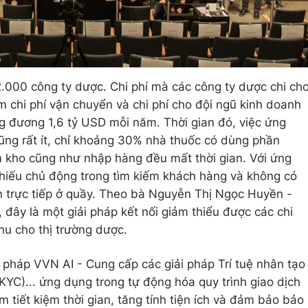
2.000 công ty dược. Chi phí mà các công ty dược chi ch
 chi phí vận chuyển và chi phí cho đội ngũ kinh doanh
g đương 1,6 tỷ USD mỗi năm. Thời gian đó, việc ứng
ũng rất ít, chỉ khoảng 30% nhà thuốc có dùng phần
m kho cũng như nhập hàng đều mất thời gian. Với ứng
thiếu chủ động trong tìm kiếm khách hàng và không có
 trực tiếp ở quầy. Theo bà Nguyễn Thị Ngọc Huyền -
đây là một giải pháp kết nối giảm thiểu được các chi
hu cho thị trường dược.
i pháp VVN AI - Cung cấp các giải pháp Trí tuệ nhân tạo
eKYC)... ứng dụng trong tự động hóa quy trình giao dịch
tiết kiệm thời gian, tăng tính tiện ích và đảm bảo bảo