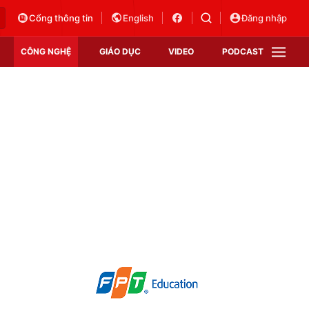
Cổng thông tin
English
Đăng nhập
CÔNG NGHỆ
GIÁO DỤC
VIDEO
PODCAST
VTV Money
VTV Thể thao
VTV Sức khoẻ
Bất động sản
Thị trường 24h
Tấm lòng Việt
Vươn mình bằng AI
VTV4
VTV8
VTV9
Lịch phát sóng
Giao lưu trực tuyến
Sự kiện