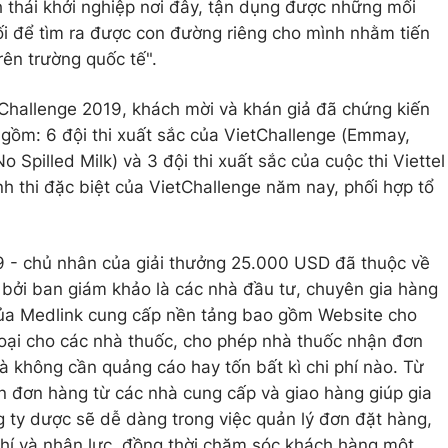
h thái khởi nghiệp nơi đây, tận dụng được những mối
i để tìm ra được con đường riêng cho mình nhằm tiến
rên trường quốc tế".
Challenge 2019, khách mời và khán giả đã chứng kiến
o gồm: 6 đội thi xuất sắc của VietChallenge (Emmay,
No Spilled Milk) và 3 đội thi xuất sắc của cuộc thi Viettel
 thi đặc biệt của VietChallenge năm nay, phối hợp tổ
 - chủ nhân của giải thưởng 25.000 USD đã thuộc về
bởi ban giám khảo là các nhà đầu tư, chuyên gia hàng
ủa Medlink cung cấp nền tảng bao gồm Website cho
oại cho các nhà thuốc, cho phép nhà thuốc nhận đơn
à không cần quảng cáo hay tốn bất kì chi phí nào. Từ
n đơn hàng từ các nhà cung cấp và giao hàng giúp gia
 ty dược sẽ dễ dàng trong việc quản lý đơn đặt hàng,
 phí và nhân lực, đồng thời chăm sóc khách hàng một