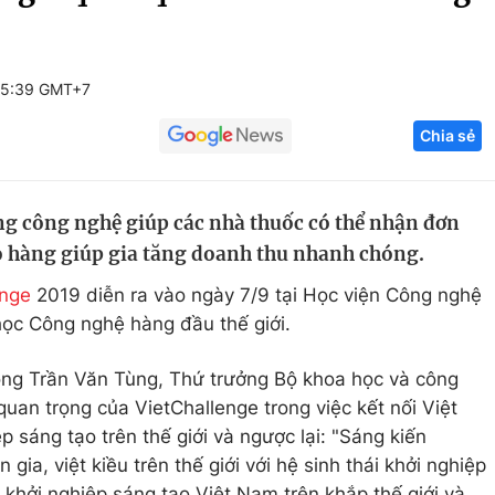
Góc ảnh
05:39 GMT+7
Giáo dục
Công nghệ
Chia sẻ
Tuyển sinh
Hitech Công ng
Học trực tuyến
Sản phẩm
g công nghệ giúp các nhà thuốc có thể nhận đơn
g
Thị trường
o hàng giúp gia tăng doanh thu nhanh chóng.
Tư vấn
enge
2019 diễn ra vào ngày 7/9 tại Học viện Công nghệ
học Công nghệ hàng đầu thế giới.
 ông Trần Văn Tùng, Thứ trưởng Bộ khoa học và công
uan trọng của VietChallenge trong việc kết nối Việt
p sáng tạo trên thế giới và ngược lại: "Sáng kiến
gia, việt kiều trên thế giới với hệ sinh thái khởi nghiệp
 khởi nghiệp sáng tạo Việt Nam trên khắp thế giới và