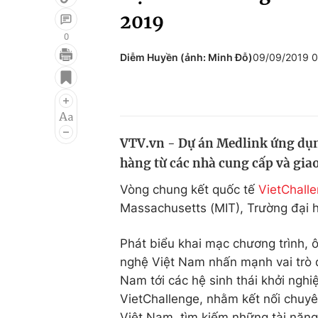
2019
0
Diễm Huyền (ảnh: Minh Đỗ)
09/09/2019 
Giải trí
Đời sống
Điện ảnh
Du lịch
Âm nhạc
Làm đẹp
VTV.vn - Dự án Medlink ứng dụn
Sao
Chất lượng cuộc sốn
hàng từ các nhà cung cấp và gia
Vòng chung kết quốc tế
VietChall
Massachusetts (MIT), Trường đại 
Phát biểu khai mạc chương trình,
nghệ Việt Nam nhấn mạnh vai trò q
Nam tới các hệ sinh thái khởi nghiệ
VietChallenge, nhằm kết nối chuyên 
Việt Nam, tìm kiếm những tài năng