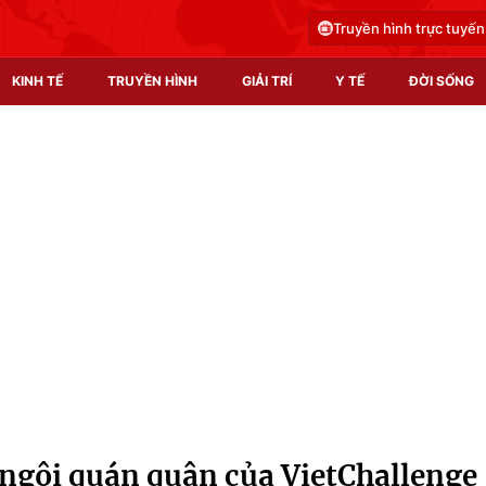
Truyền hình trực tuyến
KINH TẾ
TRUYỀN HÌNH
GIẢI TRÍ
Y TẾ
ĐỜI SỐNG
Pháp luật
Y tế
Truyền hình
Multimedia
Phim VTV
Video
Hậu trường
Shorts video
Nhân vật
Podcast
Khán giả
EMagazine
Giải sao mai
Photo
ngôi quán quân của VietChallenge
Infographic