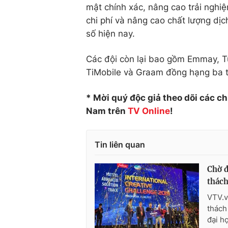
mật chính xác, nâng cao trải nghi
chi phí và nâng cao chất lượng dịc
số hiện nay.
Các đội còn lại bao gồm Emmay, Tu
TiMobile và Graam đồng hạng ba t
* Mời quý độc giả theo dõi các c
Nam trên
TV Online
!
Tin liên quan
Chờ đ
thách
VTV.v
thách
đại h