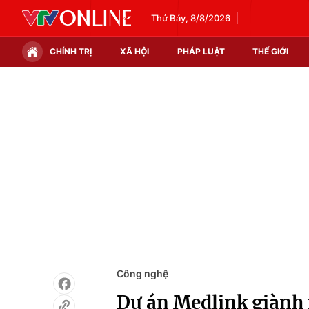
Thứ Bảy, 8/8/2026
CHÍNH TRỊ
XÃ HỘI
PHÁP LUẬT
THẾ GIỚI
Chính trị
Xã hội
Thế giới
Kinh tế
Tin tức
Tài chính
Thế giới đó đây
Thị trường
Câu chuyện quốc tế
Góc doanh nghiệp
Dữ liệu và đời sống
Công nghệ
Dự án Medlink giành 