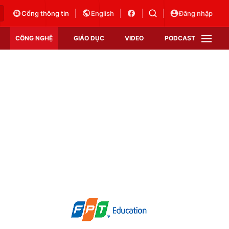
Cổng thông tin
English
Đăng nhập
CÔNG NGHỆ
GIÁO DỤC
VIDEO
PODCAST
VTV Money
VTV Thể thao
VTV Sức khoẻ
Bất động sản
Thị trường 24h
Tấm lòng Việt
Vươn mình bằng AI
VTV4
VTV8
VTV9
Lịch phát sóng
Giao lưu trực tuyến
Sự kiện