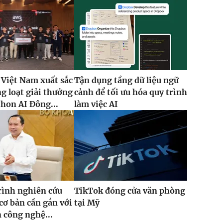
 Việt Nam xuất sắc
Tận dụng tầng dữ liệu ngữ
g loạt giải thưởng
cảnh để tối ưu hóa quy trình
thon AI Đông...
làm việc AI
rình nghiên cứu
TikTok đóng cửa văn phòng
cơ bản cần gắn với
tại Mỹ
n công nghệ...