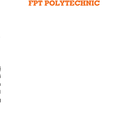
Liên hệ toà soạn
hệ tương lai
ị
ì
h
d
g