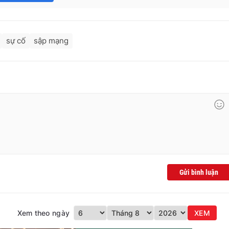
sự cố
sập mạng
Gửi bình luận
Xem theo ngày
XEM