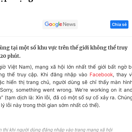
Góc ảnh
Chia sẻ
Giáo dục
Công nghệ
Tuyển sinh
Hitech Công ng
ng tại một số khu vực trên thế giới không thể truy
Học trực tuyến
Sản phẩm
20 phút.
g
Thị trường
iờ Việt Nam), mạng xã hội lớn nhất thế giới bất ngờ b
Tư vấn
ng thể truy cập. Khi đăng nhập vào
Facebook
, thay v
 hiển thị trang chủ, người dùng sẽ chỉ thấy màn hìn
“Sorry, something went wrong. We're working on it an
n” (tạm dịch là: Xin lỗi, đã có một số sự cố xảy ra. Chún
ý lỗi này trong thời gian sớm nhất có thể).
 thị khi người dùng đăng nhập vào trang mạng xã hội