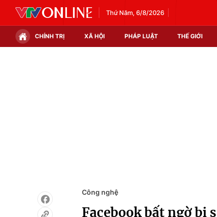
Thứ Năm, 6/8/2026
CHÍNH TRỊ
XÃ HỘI
PHÁP LUẬT
THẾ GIỚI
Chính trị
Xã hội
Thế giới
Kinh tế
Tin tức
Tài chính
Thế giới đó đây
Thị trường
Câu chuyện quốc tế
Góc doanh nghiệp
Dữ liệu và đời sống
Công nghệ
Facebook bất ngờ bị