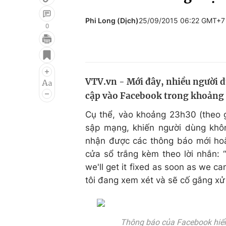
Phi Long (Dịch)
25/09/2015 06:22 GMT+7
0
Giải trí
Đời sống
Điện ảnh
Du lịch
VTV.vn - Mới đây, nhiều người dù
Âm nhạc
Làm đẹp
cập vào Facebook trong khoảng 
Sao
Chất lượng cuộc sốn
Cụ thể, vào khoảng 23h30 (theo g
sập mạng, khiến người dùng khô
nhận được các thông báo mới hoặc
cửa sổ trắng kèm theo lời nhắn: 
we'll get it fixed as soon as we ca
tôi đang xem xét và sẽ cố gắng xử l
Thông báo của Facebook hiển