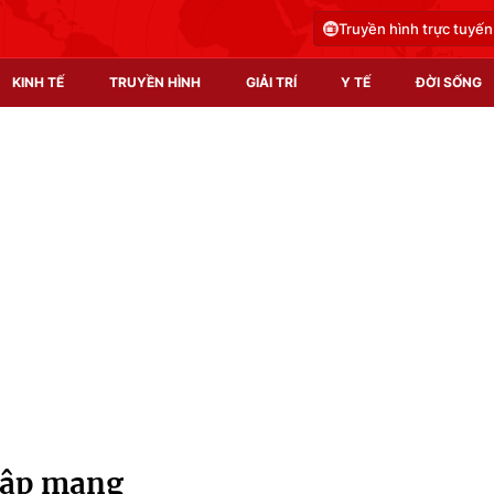
Truyền hình trực tuyến
KINH TẾ
TRUYỀN HÌNH
GIẢI TRÍ
Y TẾ
ĐỜI SỐNG
Pháp luật
Y tế
Truyền hình
Multimedia
Phim VTV
Video
Hậu trường
Shorts video
Nhân vật
Podcast
Khán giả
EMagazine
Giải sao mai
Photo
 sập mạng
Infographic