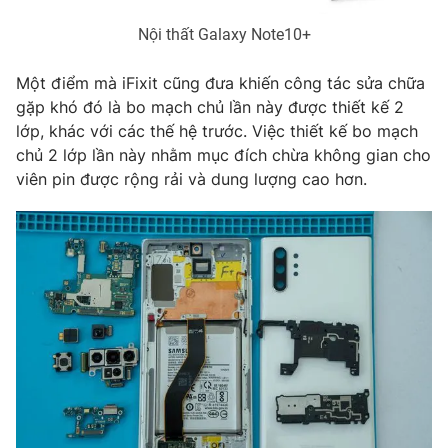
Photo
Infographic
Nội thất Galaxy Note10+
Một điểm mà iFixit cũng đưa khiến công tác sửa chữa
Video
Shorts video
gặp khó đó là bo mạch chủ lần này được thiết kế 2
lớp, khác với các thế hệ trước. Việc thiết kế bo mạch
VTV Money
VTV Thể thao
chủ 2 lớp lần này nhằm mục đích chừa không gian cho
viên pin được rộng rải và dung lượng cao hơn.
VTV Sức khoẻ
Bất động sản
Thị trường 24h
Tấm lòng Việt
VTV4
Vươn mình bằng AI
VTV9
VTV8
Liên hệ tòa soạn
English