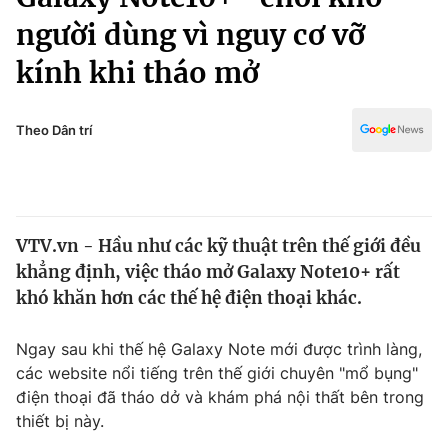
Chính trị
Truyền hình
người dùng vì nguy cơ vỡ
Văn hóa - Giải trí
Xã hội
kính khi tháo mở
Y tế
Đời sống
Pháp luật
Công nghệ
Theo Dân trí
Giáo dục
Y tế
Thế giới
VTV.vn - Hầu như các kỹ thuật trên thế giới đều
khẳng định, việc tháo mở Galaxy Note10+ rất
Tin tức
Kinh tế
khó khăn hơn các thế hệ điện thoại khác.
Thế giới đó đây
Tài chính
Ngay sau khi thế hệ Galaxy Note mới được trình làng,
Dữ liệu và đời sống
Câu chuyện quốc tế
các website nổi tiếng trên thế giới chuyên "mổ bụng"
Thị trường
điện thoại đã tháo dở và khám phá nội thất bên trong
Truyền hình
Góc doanh nghiệp
thiết bị này.