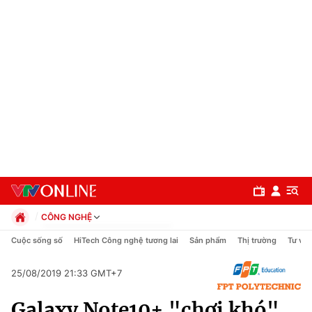
CÔNG NGHỆ
Chính trị
Cuộc sống số
HiTech Công nghệ tương lai
Sản phẩm
Thị trường
Tư vấn
Xã hội
Pháp luật
25/08/2019 21:33 GMT+7
Chuyên mục
Kinh tế
Galaxy Note10+ "chơi khó"
Thể thao