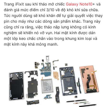
Phim VTV
Trang iFixit sau khi tháo mở chiếc
Galaxy Note10
+ và
Giải trí
đánh giá mức điểm chỉ 3/10 về độ khó khi sửa chữa.
Hậu trường
Điện ảnh
Tức người dùng sẽ khó khăn để tự giải quyết việc thay
Đời sống
Nhân vật
pin cho máy như các dòng sản phẩm khác. Trang này
Âm nhạc
cũng chỉ ra rằng, việc tháo nắp lưng không có kinh
Du lịch
Khán giả
nghiệm sẽ khiến nó vỡ vụn. Hai mặt kính được dán
Giáo dục
Sao
một lớp keo chắc chắn vào trong khung kim loại và
Làm đẹp
Giải sao mai
Tuyển sinh
mặt kính này khá mỏng manh.
Công nghệ
Chất lượng cuộc sống
Học trực tuyến
Hitech Công nghệ tương lai
Giao lưu trực tuyến
Sản phẩm
Lịch phát sóng
Thị trường
Tư vấn
Chuyên mục khác
Emagazine
Podcast