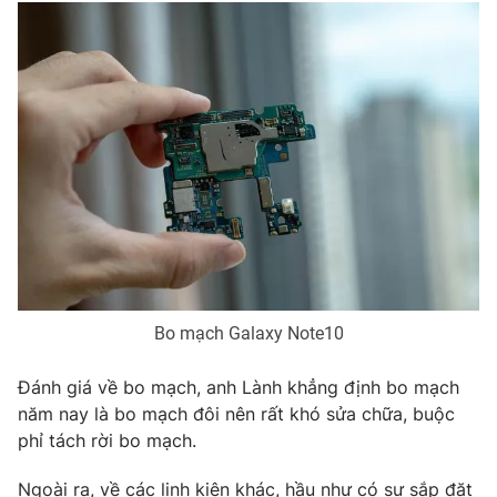
Ðiện thoại Thời báo VTV:
024.66 897 897
Email:
toasoan@vtv.vn
Liên hệ quảng cáo:
024-7300.7108
Bo mạch Galaxy Note10
Đánh giá về bo mạch, anh Lành khẳng định bo mạch
® Cấm sao chép dưới mọi hình thức nếu không có sự chấp
thuận bằng văn bản. Ghi rõ nguồn VTV.vn khi phát hành lại
năm nay là bo mạch đôi nên rất khó sửa chữa, buộc
thông tin từ website này.
phỉ tách rời bo mạch.
Ngoài ra, về các linh kiện khác, hầu như có sự sắp đặt