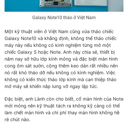
Galaxy Note10 tháo ở Việt Nam
THỜI BÁO VTV
Một kỹ thuật viên ở Việt Nam cũng vừa tháo chiếc
Galaxy Note10 và khẳng định, không thể tháo chiếc
máy này nếu không có kinh nghiệm từng mở một
chiếc Galaxy S hoặc Note. Anh này chia sẻ, thiết bị
Theo dõi báo trên
năm nay sở hữu lớp kính mỏng và đặc biệt màn hình
cong ôm sát sườn, cộng thêm keo dán rất nhiều nên
Cơ quan chủ quản:
Đài Truyền hình Việt Nam
nó rất khó tháo dỡ nếu không có kinh nghiệm. Việc
không có kiến thức tháo lớp kính mà can thiệp tháo
Cơ quan báo chí:
Thời báo VTV
mở máy sẽ khiến nắp lưng vỡ ngay lập tức.
Giấy phép hoạt động báo in và báo điện tử số 483/GP-BTTTT
cấp ngày 29/12/2023
Đặc biệt, anh Lành còn cho biết, cổ màn hình của Note
Tổng Biên tập:
Vũ Thanh Thủy
mới mỏng nên kỹ thuật tách ra không kỹ càng có thể
Phó Tổng Biên tập:
Nguyễn Thị Mỹ Hạnh, Phạm Quốc Thắng,
làm chết màn hình và chi phí thay màn hình không hề
Nguyễn Trọng Ninh
rẻ chút nào.
Tổng đài VTV:
024.38 355 931 - 024.38 355 932