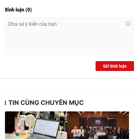
Bình luận
(
0
)
Gửi bình luận
TIN CÙNG CHUYÊN MỤC