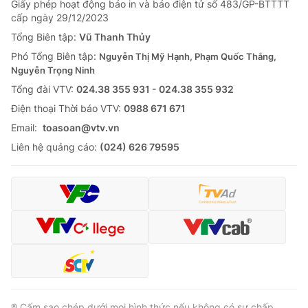
Giấy phép hoạt động báo in và báo điện tử số 483/GP-BTTTT
cấp ngày 29/12/2023
Tổng Biên tập:
Vũ Thanh Thủy
Phó Tổng Biên tập:
Nguyễn Thị Mỹ Hạnh, Phạm Quốc Thắng,
Nguyễn Trọng Ninh
Tổng đài VTV:
024.38 355 931 - 024.38 355 932
Ðiện thoại Thời báo VTV:
0988 671 671
Email:
toasoan@vtv.vn
Liên hệ quảng cáo:
(024) 626 79595
® Cấm sao chép dưới mọi hình thức nếu không có sự chấp