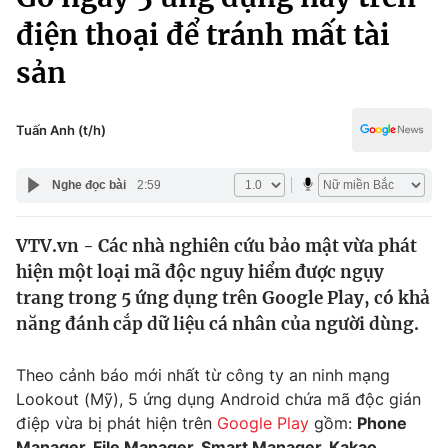
Chính trị
Truyền hình
điện thoại để tránh mất tài
Văn hóa - Giải trí
Xã hội
sản
Y tế
Đời sống
Pháp luật
Công nghệ
Tuấn Anh (t/h)
Giáo dục
Y tế
Nghe đọc bài
2:59
Thế giới
VTV.vn - Các nhà nghiên cứu bảo mật vừa phát
hiện một loại mã độc nguy hiểm được ngụy
Tin tức
Kinh tế
trang trong 5 ứng dụng trên Google Play, có khả
Thế giới đó đây
năng đánh cắp dữ liệu cá nhân của người dùng.
Tài chính
Dữ liệu và đời sống
Câu chuyện quốc tế
Theo cảnh báo mới nhất từ công ty an ninh mạng
Thị trường
Lookout (Mỹ), 5 ứng dụng Android chứa mã độc gián
Truyền hình
Góc doanh nghiệp
điệp vừa bị phát hiện trên
Google Play
gồm:
Phone
Manager, File Manager, Smart Manager, Kakao