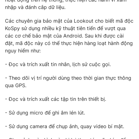
nhập và đánh cắp dữ liệu.
Photo
Infographic
Các chuyên gia bảo mật của Lookout cho biết mã độc
Video
Shorts video
KoSpy sử dụng nhiều kỹ thuật tiên tiến để vượt qua
các cơ chế bảo mật của Android. Sau khi được cài
đặt, mã độc này có thể thực hiện hàng loạt hành động
VTV Money
VTV Thể thao
nguy hiểm như:
VTV Sức khoẻ
Bất động sản
- Đọc và trích xuất tin nhắn, lịch sử cuộc gọi.
- Theo dõi vị trí người dùng theo thời gian thực thông
Thị trường 24h
Tấm lòng Việt
qua GPS.
- Đọc và trích xuất các tập tin trên thiết bị.
VTV4
Vươn mình bằng AI
- Sử dụng micro để ghi âm lén lút.
VTV9
VTV8
- Sử dụng camera để chụp ảnh, quay video bí mật.
Liên hệ tòa soạn
English