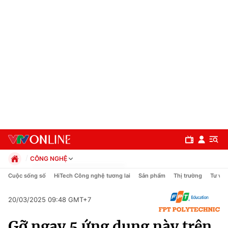
CÔNG NGHỆ
Chính trị
Cuộc sống số
HiTech Công nghệ tương lai
Sản phẩm
Thị trường
Tư vấn
Xã hội
Pháp luật
20/03/2025 09:48 GMT+7
Chuyên mục
Kinh tế
Gỡ ngay 5 ứng dụng này trên
Thể thao