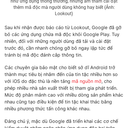
Email:
toasoan@vtv.vn
như ứng dụng thông thường, nhưng âm thầm cài đặt
thêm mã độc mà người dùng không hay biết (Ảnh:
Liên hệ quảng cáo:
024-7300.7108
Lookout)
Sau khi nhận được báo cáo từ Lookout, Google đã gỡ
bỏ các ứng dụng chứa mã độc khỏi Google Play. Tuy
nhiên, đối với những người dùng đã tải và cài đặt
trước đó, cần nhanh chóng gỡ bỏ ngay lập tức để
tránh bị mã độc đánh cắp thông tin.
Các chuyên gia bảo mật cho biết sở dĩ Android trở
thành mục tiêu bị nhắm đến của tin tặc nhiều hơn so
với iOS do đặc thù là nền tảng
mã nguồn mở
, cho
phép nhiều nhà sản xuất thiết bị tham gia phát triển.
® Cấm sao chép dưới mọi hình thức nếu không có sự chấp
Mức độ phân mảnh cao với nhiều dòng sản phẩm khác
thuận bằng văn bản. Ghi rõ nguồn VTV.vn khi phát hành lại
thông tin từ website này.
nhau cũng tạo điều kiện để tin tặc khai thác bằng
nhiều phương thức tấn công khác nhau.
Đáng chú ý, mặc dù Google đã triển khai các cơ chế
kiểm duyệt nhằm ngăn chặn ứng dụng độc hại trên