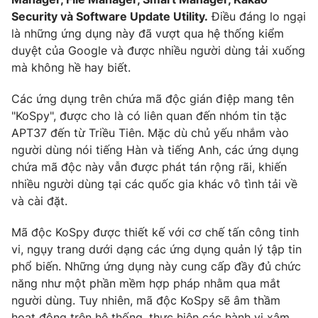
Phim VTV
Giải trí
Security và Software Update Utility.
Điều đáng lo ngại
Hậu trường
là những ứng dụng này đã vượt qua hệ thống kiểm
Điện ảnh
duyệt của Google và được nhiều người dùng tải xuống
Đời sống
Nhân vật
mà không hề hay biết.
Âm nhạc
Du lịch
Khán giả
Giáo dục
Các ứng dụng trên chứa mã độc gián điệp mang tên
Sao
Làm đẹp
"KoSpy", được cho là có liên quan đến nhóm tin tặc
Giải sao mai
Tuyển sinh
APT37 đến từ Triều Tiên. Mặc dù chủ yếu nhắm vào
Công nghệ
Chất lượng cuộc sống
người dùng nói tiếng Hàn và tiếng Anh, các ứng dụng
Học trực tuyến
chứa mã độc này vẫn được phát tán rộng rãi, khiến
Hitech Công nghệ tương lai
Giao lưu trực tuyến
nhiều người dùng tại các quốc gia khác vô tình tải về
Sản phẩm
và cài đặt.
Lịch phát sóng
Thị trường
Mã độc KoSpy được thiết kế với cơ chế tấn công tinh
vi, ngụy trang dưới dạng các ứng dụng quản lý tập tin
Tư vấn
phổ biến. Những ứng dụng này cung cấp đầy đủ chức
Chuyên mục khác
năng như một phần mềm hợp pháp nhằm qua mắt
Emagazine
Podcast
người dùng. Tuy nhiên, mã độc KoSpy sẽ âm thầm
hoạt động trên hệ thống, thực hiện các hành vi xâm