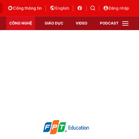
Cổng thông tin
English
Đăng nhập
CÔNG NGHỆ
GIÁO DỤC
VIDEO
PODCAST
VTV Money
VTV Thể thao
VTV Sức khoẻ
Bất động sản
Thị trường 24h
Tấm lòng Việt
Vươn mình bằng AI
VTV4
VTV8
VTV9
Lịch phát sóng
Giao lưu trực tuyến
Sự kiện