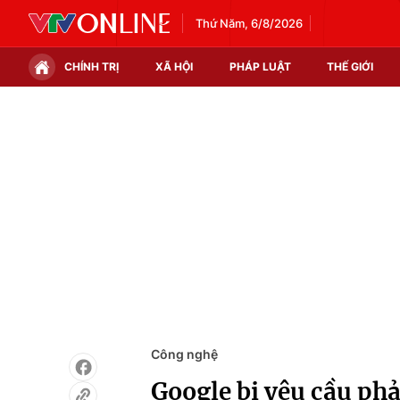
Thứ Năm, 6/8/2026
CHÍNH TRỊ
XÃ HỘI
PHÁP LUẬT
THẾ GIỚI
Chính trị
Xã hội
Thế giới
Kinh tế
Tin tức
Tài chính
Thế giới đó đây
Thị trường
Câu chuyện quốc tế
Góc doanh nghiệp
Dữ liệu và đời sống
Công nghệ
Google bị yêu cầu ph