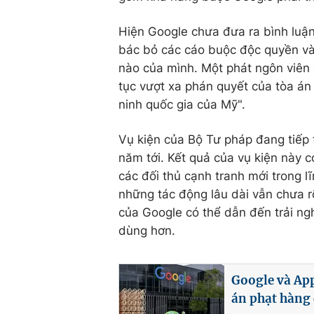
Hiện Google chưa đưa ra bình luậ
bác bỏ các cáo buộc độc quyền và p
nào của mình. Một phát ngôn viên 
tục vượt xa phán quyết của tòa án 
ninh quốc gia của Mỹ".
Vụ kiện của Bộ Tư pháp đang tiếp t
năm tới. Kết quả của vụ kiện này có
các đối thủ cạnh tranh mới trong l
những tác động lâu dài vẫn chưa rõ
của Google có thể dẫn đến trải ng
dùng hơn.
Google và App
án phạt hàng