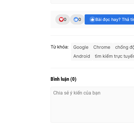
0
0
Bài đọc hay? Thả t
Từ khóa:
Google
Chrome
chống đ
Android
tìm kiếm trực tuyế
Bình luận
(
0
)