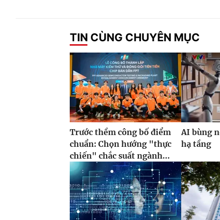
TIN CÙNG CHUYÊN MỤC
Trước thềm công bố điểm
AI bùng n
chuẩn: Chọn hướng "thực
hạ tầng
chiến" chắc suất ngành...