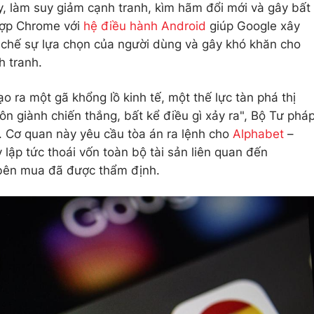
ty, làm suy giảm cạnh tranh, kìm hãm đổi mới và gây bất
 hợp Chrome với
hệ điều hành Android
giúp Google xây
 chế sự lựa chọn của người dùng và gây khó khăn cho
h tranh.
o ra một gã khổng lồ kinh tế, một thế lực tàn phá thị
n giành chiến thắng, bất kể điều gì xảy ra", Bộ Tư phá
. Cơ quan này yêu cầu tòa án ra lệnh cho
Alphabet
–
lập tức thoái vốn toàn bộ tài sản liên quan đến
bên mua đã được thẩm định.