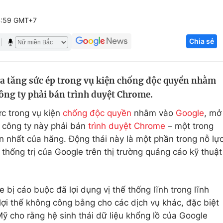
Góc ảnh
4:59 GMT+7
Chia sẻ
Giáo dục
Công nghệ
Tuyển sinh
Hitech Công ng
a tăng sức ép trong vụ kiện chống độc quyền nhằm
Học trực tuyến
Sản phẩm
ông ty phải bán trình duyệt Chrome.
g
Thị trường
c trong vụ kiện
chống độc quyền
nhằm vào
Google
, mở
Tư vấn
 công ty này phải bán
trình duyệt Chrome
– một trong
n nhất của hãng. Động thái này là một phần trong nỗ lự
hống trị của Google trên thị trường quảng cáo kỹ thuật
bị cáo buộc đã lợi dụng vị thế thống lĩnh trong lĩnh
lợi thế không công bằng cho các dịch vụ khác, đặc biệt
ỹ cho rằng hệ sinh thái dữ liệu khổng lồ của Google