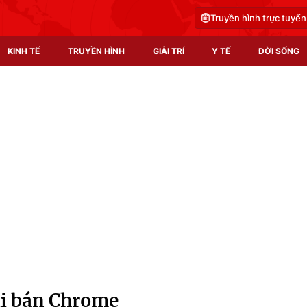
Truyền hình trực tuyến
KINH TẾ
TRUYỀN HÌNH
GIẢI TRÍ
Y TẾ
ĐỜI SỐNG
Pháp luật
Y tế
Truyền hình
Multimedia
Phim VTV
Video
Hậu trường
Shorts video
Nhân vật
Podcast
Khán giả
EMagazine
Giải sao mai
Photo
ải bán Chrome
Infographic