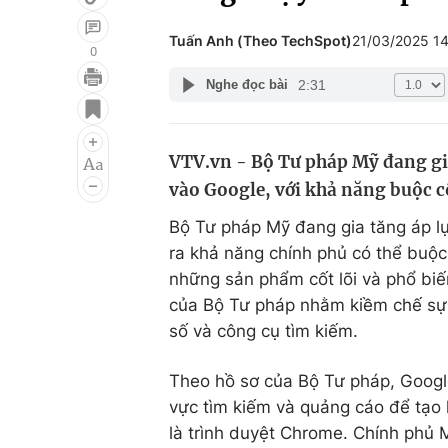
Tuấn Anh (Theo TechSpot)
21/03/2025 1
0
2:31
Nghe đọc bài
Giải trí
Đời sống
Điện ảnh
Du lịch
VTV.vn - Bộ Tư pháp Mỹ đang gi
Âm nhạc
Làm đẹp
vào Google, với khả năng buộc c
Sao
Chất lượng cuộc sốn
Bộ Tư pháp Mỹ đang gia tăng áp lự
ra khả năng chính phủ có thể buộc
những sản phẩm cốt lõi và phổ biế
của Bộ Tư pháp nhằm kiềm chế sự t
số và công cụ tìm kiếm.
Theo hồ sơ của Bộ Tư pháp, Google 
vực tìm kiếm và quảng cáo để tạo 
là trình duyệt Chrome. Chính phủ M