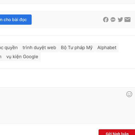
im cho bài đọc
ộc quyền
trình duyệt web
Bộ Tư pháp Mỹ
Alphabet
n
vụ kiện Google
Gửi bình luận