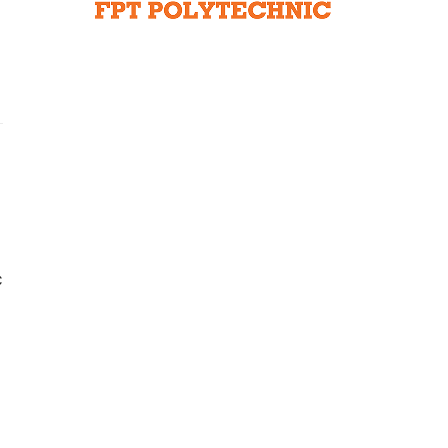
Liên hệ toà soạn
hệ tương lai
c