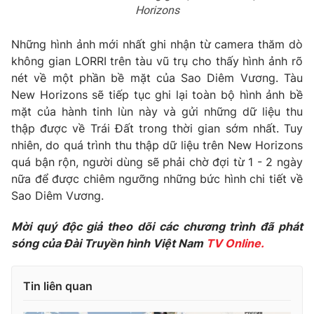
Horizons
Photo
Infographic
Những hình ảnh mới nhất ghi nhận từ camera thăm dò
không gian LORRI trên tàu vũ trụ cho thấy hình ảnh rõ
Video
Shorts video
nét về một phần bề mặt của Sao Diêm Vương. Tàu
New Horizons sẽ tiếp tục ghi lại toàn bộ hình ảnh bề
VTV Money
VTV Thể thao
mặt của hành tinh lùn này và gửi những dữ liệu thu
thập được về Trái Đất trong thời gian sớm nhất. Tuy
VTV Sức khoẻ
Bất động sản
nhiên, do quá trình thu thập dữ liệu trên New Horizons
quá bận rộn, người dùng sẽ phải chờ đợi từ 1 - 2 ngày
nữa để được chiêm ngưỡng những bức hình chi tiết về
Thị trường 24h
Tấm lòng Việt
Sao Diêm Vương.
VTV4
Vươn mình bằng AI
Mời quý độc giả theo dõi các chương trình đã phát
sóng của Đài Truyền hình Việt Nam
TV Online.
VTV9
VTV8
Tin liên quan
Liên hệ tòa soạn
English