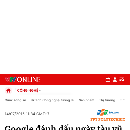
CÔNG NGHỆ
Chính trị
Cuộc sống số
HiTech Công nghệ tương lai
Sản phẩm
Thị trường
Tư vấn
Xã hội
Pháp luật
14/07/2015 11:34 GMT+7
Chuyên mục
Kinh tế
Google đánh dấu ngày tàu vũ
Thể thao