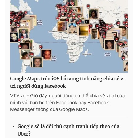
THỜI BÁO VTV
Theo dõi báo trên
Cơ quan chủ quản:
Đài Truyền hình Việt Nam
Google Maps trên iOS bổ sung tính năng chia sẻ vị
trí người dùng Facebook
Cơ quan báo chí:
Thời báo VTV
Giấy phép hoạt động báo in và báo điện tử số 483/GP-BTTTT
VTV.vn - Giờ đây, người dùng có thể chia sẻ vị trí của
cấp ngày 29/12/2023
mình với bạn bè trên Facebook hay Facebook
Messenger thông qua Google Maps.
Tổng Biên tập:
Vũ Thanh Thủy
Phó Tổng Biên tập:
Nguyễn Thị Mỹ Hạnh, Phạm Quốc Thắng,
Nguyễn Trọng Ninh
Google sẽ là đối thủ cạnh tranh tiếp theo của
Tổng đài VTV:
024.38 355 931 - 024.38 355 932
Uber?