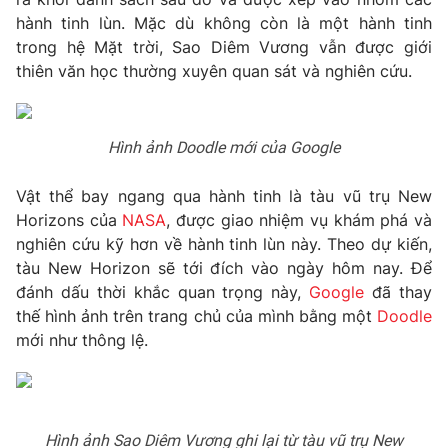
Phim VTV
Giải trí
hành tinh lùn. Mặc dù không còn là một hành tinh
Hậu trường
trong hệ Mặt trời, Sao Diêm Vương vẫn được giới
Điện ảnh
thiên văn học thường xuyên quan sát và nghiên cứu.
Đời sống
Nhân vật
Âm nhạc
Du lịch
Khán giả
Giáo dục
Sao
Hình ảnh Doodle mới của Google
Làm đẹp
Giải sao mai
Tuyển sinh
Công nghệ
Vật thể bay ngang qua hành tinh là tàu vũ trụ New
Chất lượng cuộc sống
Học trực tuyến
Horizons của
NASA
, được giao nhiệm vụ khám phá và
Hitech Công nghệ tương lai
nghiên cứu kỹ hơn về hành tinh lùn này. Theo dự kiến,
Giao lưu trực tuyến
tàu New Horizon sẽ tới đích vào ngày hôm nay. Để
Sản phẩm
đánh dấu thời khắc quan trọng này,
Google
đã thay
Lịch phát sóng
thế hình ảnh trên trang chủ của mình bằng một
Doodle
Thị trường
mới như thông lệ.
Tư vấn
Chuyên mục khác
Emagazine
Podcast
Hình ảnh Sao Diêm Vương ghi lại từ tàu vũ trụ New