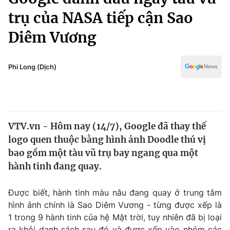
Chính trị
Truyền hình
trụ của NASA tiếp cận Sao
Văn hóa - Giải trí
Xã hội
Diêm Vương
Y tế
Đời sống
Pháp luật
Công nghệ
Phi Long (Dịch)
Giáo dục
Y tế
Thế giới
VTV.vn - Hôm nay (14/7), Google đã thay thế
logo quen thuộc bằng hình ảnh Doodle thú vị
Tin tức
Kinh tế
bao gồm một tàu vũ trụ bay ngang qua một
Thế giới đó đây
hành tinh đang quay.
Tài chính
Dữ liệu và đời sống
Câu chuyện quốc tế
Được biết, hành tinh màu nâu đang quay ở trung tâm
Thị trường
hình ảnh chính là Sao Diêm Vương - từng được xếp là
Truyền hình
Góc doanh nghiệp
1 trong 9 hành tinh của hệ Mặt trời, tuy nhiên đã bị loại
ra khỏi danh sách sau đó và được xếp vào nhóm các