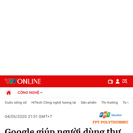
CÔNG NGHỆ
Chính trị
Cuộc sống số
HiTech Công nghệ tương lai
Sản phẩm
Thị trường
Tư vấn
Xã hội
Pháp luật
04/05/2020 21:51 GMT+7
Chuyên mục
Kinh tế
Google giúp người dùng thư
Thể thao