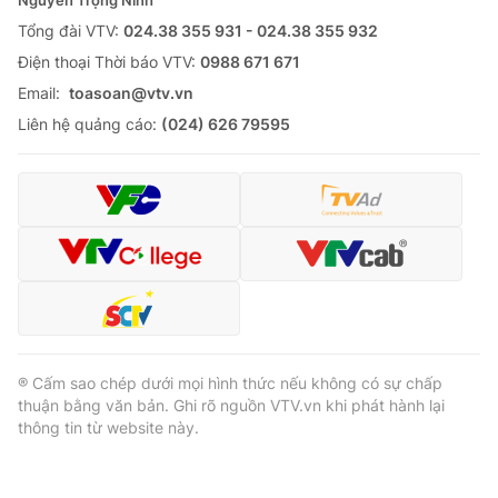
Tổng đài VTV:
024.38 355 931 - 024.38 355 932
Ðiện thoại Thời báo VTV:
0988 671 671
Email:
toasoan@vtv.vn
Liên hệ quảng cáo:
(024) 626 79595
® Cấm sao chép dưới mọi hình thức nếu không có sự chấp
thuận bằng văn bản. Ghi rõ nguồn VTV.vn khi phát hành lại
thông tin từ website này.