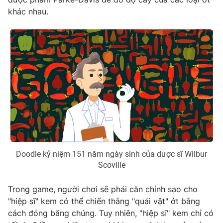
khác nhau.
Photo
Infographic
Video
Shorts video
VTV Money
VTV Thể thao
VTV Sức khoẻ
Bất động sản
Thị trường 24h
Tấm lòng Việt
Doodle kỷ niệm 151 năm ngày sinh của dược sĩ Wilbur
VTV4
Vươn mình bằng AI
Scoville
Trong game, người chơi sẽ phải căn chỉnh sao cho
VTV9
VTV8
"hiệp sĩ" kem có thể chiến thắng "quái vật" ớt bằng
cách đóng băng chúng. Tuy nhiên, "hiệp sĩ" kem chỉ có
Liên hệ tòa soạn
English