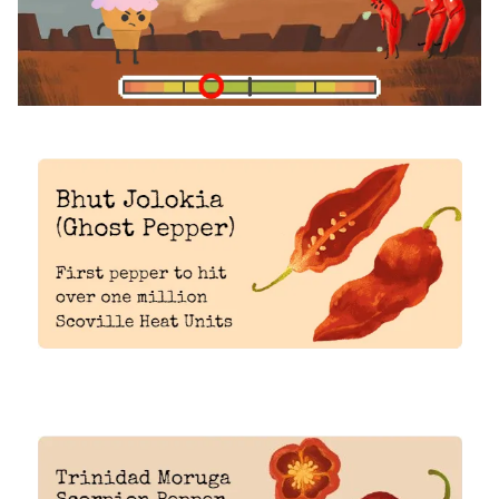
Ðiện thoại Thời báo VTV:
024.66 897 897
Email:
toasoan@vtv.vn
Liên hệ quảng cáo:
024-7300.7108
® Cấm sao chép dưới mọi hình thức nếu không có sự chấp
thuận bằng văn bản. Ghi rõ nguồn VTV.vn khi phát hành lại
thông tin từ website này.