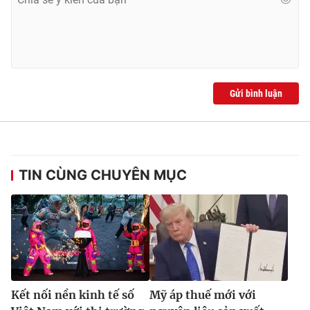
Gửi bình luận
TIN CÙNG CHUYÊN MỤC
Kết nối nền kinh tế số
Mỹ áp thuế mới với