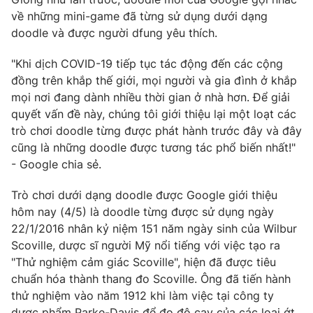
Phim VTV
Giải trí
về những mini-game đã từng sử dụng dưới dạng
Hậu trường
doodle và được người dfung yêu thích.
Điện ảnh
Đời sống
Nhân vật
"Khi dịch COVID-19 tiếp tục tác động đến các cộng
Âm nhạc
đồng trên khắp thế giới, mọi người và gia đình ở khắp
Du lịch
Khán giả
Giáo dục
mọi nơi đang dành nhiều thời gian ở nhà hơn. Để giải
Sao
Làm đẹp
quyết vấn đề này, chúng tôi giới thiệu lại một loạt các
Giải sao mai
Tuyển sinh
trò chơi doodle từng được phát hành trước đây và đây
Công nghệ
Chất lượng cuộc sống
cũng là những doodle được tương tác phổ biến nhất!"
Học trực tuyến
- Google chia sẻ.
Hitech Công nghệ tương lai
Giao lưu trực tuyến
Sản phẩm
Trò chơi dưới dạng doodle được Google giới thiệu
hôm nay (4/5) là doodle từng được sử dụng ngày
Lịch phát sóng
Thị trường
22/1/2016 nhân kỷ niệm 151 năm ngày sinh của Wilbur
Scoville, dược sĩ người Mỹ nổi tiếng với việc tạo ra
Tư vấn
"Thử nghiệm cảm giác Scoville", hiện đã được tiêu
Chuyên mục khác
chuẩn hóa thành thang đo Scoville. Ông đã tiến hành
Emagazine
Podcast
thử nghiệm vào năm 1912 khi làm việc tại công ty
dược phẩm Parke-Davis để đo độ cay của các loại ớt