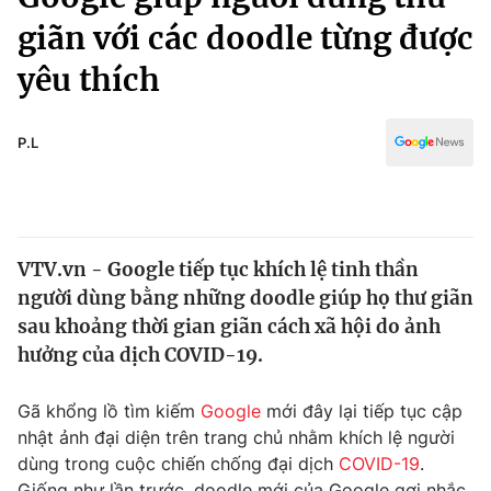
Chính trị
Truyền hình
giãn với các doodle từng được
Văn hóa - Giải trí
Xã hội
yêu thích
Y tế
Đời sống
Pháp luật
Công nghệ
P.L
Giáo dục
Y tế
Thế giới
VTV.vn - Google tiếp tục khích lệ tinh thần
người dùng bằng những doodle giúp họ thư giãn
Tin tức
Kinh tế
sau khoảng thời gian giãn cách xã hội do ảnh
Thế giới đó đây
hưởng của dịch COVID-19.
Tài chính
Dữ liệu và đời sống
Câu chuyện quốc tế
Gã khổng lồ tìm kiếm
Google
mới đây lại tiếp tục cập
Thị trường
nhật ảnh đại diện trên trang chủ nhằm khích lệ người
Truyền hình
Góc doanh nghiệp
dùng trong cuộc chiến chống đại dịch
COVID-19
.
Giống như lần trước, doodle mới của Google gợi nhắc