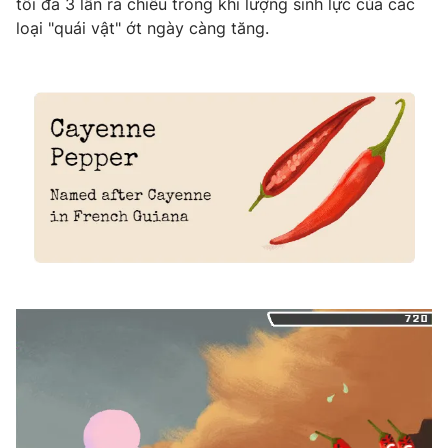
tối đa 3 lần ra chiêu trong khi lượng sinh lực của các
loại "quái vật" ớt ngày càng tăng.
THỜI BÁO VTV
Theo dõi báo trên
Cơ quan chủ quản:
Đài Truyền hình Việt Nam
Cơ quan báo chí:
Thời báo VTV
Giấy phép hoạt động báo in và báo điện tử số 483/GP-BTTTT
cấp ngày 29/12/2023
Tổng Biên tập:
Vũ Thanh Thủy
Phó Tổng Biên tập:
Nguyễn Thị Mỹ Hạnh, Phạm Quốc Thắng,
Nguyễn Trọng Ninh
Tổng đài VTV:
024.38 355 931 - 024.38 355 932