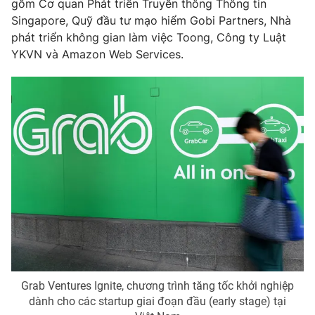
gồm Cơ quan Phát triển Truyền thông Thông tin
Singapore, Quỹ đầu tư mạo hiểm Gobi Partners, Nhà
Photo
Infographic
phát triển không gian làm việc Toong, Công ty Luật
YKVN và Amazon Web Services.
Video
Shorts video
VTV Money
VTV Thể thao
VTV Sức khoẻ
Bất động sản
Thị trường 24h
Tấm lòng Việt
VTV4
Vươn mình bằng AI
VTV9
VTV8
Grab Ventures Ignite, chương trình tăng tốc khởi nghiệp
dành cho các startup giai đoạn đầu (early stage) tại
Liên hệ tòa soạn
English