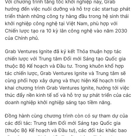
Với chương trình tăng tốc khởi nghiệp này, Grab
Phim VTV
Giải trí
hướng đến việc nuôi dưỡng và hỗ trợ các startup phát
Hậu trường
triển thành những công ty hàng đầu trong hệ sinh thái
Điện ảnh
khởi nghiệp công nghệ tại Việt Nam, phù hợp với
Đời sống
Nhân vật
Chiến lược tạo ra 10 kỳ lân công nghệ vào năm 2030
Âm nhạc
Du lịch
của Chính phủ.
Khán giả
Giáo dục
Sao
Làm đẹp
Giải sao mai
Grab Ventures Ignite đã ký kết Thỏa thuận hợp tác
Tuyển sinh
chiến lược với Trung tâm Đổi mới Sáng tạo Quốc gia
Công nghệ
Chất lượng cuộc sống
thuộc Bộ Kế hoạch và Đầu tư. Trong khuôn khổ hợp
Học trực tuyến
Hitech Công nghệ tương lai
tác chiến lược, Grab Ventures Ignite và Trung tâm sẽ
Giao lưu trực tuyến
cùng phối hợp xây dựng và thực hiện Kế hoạch triển
Sản phẩm
khai chương trình Grab Ventures Ignite, hướng tới việc
Lịch phát sóng
thúc đẩy nền kinh tế số và hỗ trợ sự phát triển của các
Thị trường
doanh nghiệp khởi nghiệp sáng tạo tiềm năng.
Tư vấn
Đồng hành cùng chương trình còn có sự tham dự của
Chuyên mục khác
các đối tác: Trung tâm Đổi mới Sáng tạo Quốc gia
Emagazine
Podcast
(thuộc Bộ Kế hoạch và Đầu tư), các đối tác khác bao