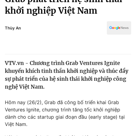
Chính trị
Truyền hình
khởi nghiệp Việt Nam
Văn hóa - Giải trí
Xã hội
Y tế
Thùy An
Đời sống
Pháp luật
Công nghệ
Giáo dục
Y tế
VTV.vn - Chương trình Grab Ventures Ignite
khuyến khích tinh thần khởi nghiệp và thúc đẩy
Thế giới
sự phát triển của hệ sinh thái khởi nghiệp công
Tin tức
nghệ Việt Nam.
Kinh tế
Thế giới đó đây
Hôm nay (26/2), Grab đã công bố triển khai Grab
Tài chính
Dữ liệu và đời sống
Câu chuyện quốc tế
Ventures Ignite, chương trình tăng tốc khởi nghiệp
Thị trường
dành cho các startup giai đoạn đầu (early stage) tại
Việt Nam.
Truyền hình
Góc doanh nghiệp