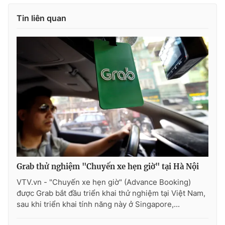
Ðiện thoại Thời báo VTV:
024.66 897 897
Tin liên quan
Email:
toasoan@vtv.vn
Liên hệ quảng cáo:
024-7300.7108
Grab thử nghiệm "Chuyến xe hẹn giờ" tại Hà Nội
® Cấm sao chép dưới mọi hình thức nếu không có sự chấp
VTV.vn - "Chuyến xe hẹn giờ" (Advance Booking)
thuận bằng văn bản. Ghi rõ nguồn VTV.vn khi phát hành lại
được Grab bắt đầu triển khai thử nghiệm tại Việt Nam,
thông tin từ website này.
sau khi triển khai tính năng này ở Singapore,...