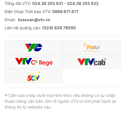
Tổng đài VTV:
024.38 355 931 - 024.38 355 932
Ðiện thoại Thời báo VTV:
0988 671 671
Email:
toasoan@vtv.vn
Liên hệ quảng cáo:
(024) 626 79595
® Cấm sao chép dưới mọi hình thức nếu không có sự chấp
thuận bằng văn bản. Ghi rõ nguồn VTV.vn khi phát hành lại
thông tin từ website này.