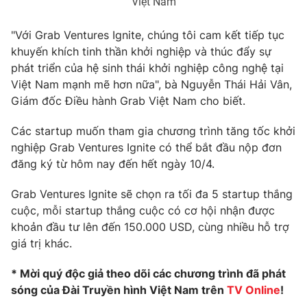
Việt Nam
"Với Grab Ventures Ignite, chúng tôi cam kết tiếp tục
khuyến khích tinh thần khởi nghiệp và thúc đẩy sự
THỜI BÁO VTV
phát triển của hệ sinh thái khởi nghiệp công nghệ tại
Việt Nam mạnh mẽ hơn nữa", bà Nguyễn Thái Hải Vân,
Giám đốc Điều hành Grab Việt Nam cho biết.
Các startup muốn tham gia chương trình tăng tốc khởi
Theo dõi báo trên
nghiệp Grab Ventures Ignite có thể bắt đầu nộp đơn
đăng ký từ hôm nay đến hết ngày 10/4.
Cơ quan chủ quản:
Đài Truyền hình Việt Nam
Cơ quan báo chí:
Thời báo VTV
Grab Ventures Ignite sẽ chọn ra tối đa 5 startup thắng
cuộc, mỗi startup thắng cuộc có cơ hội nhận được
Giấy phép hoạt động báo in và báo điện tử số 483/GP-BTTTT
cấp ngày 29/12/2023
khoản đầu tư lên đến 150.000 USD, cùng nhiều hỗ trợ
giá trị khác.
Tổng Biên tập:
Vũ Thanh Thủy
Phó Tổng Biên tập:
Nguyễn Thị Mỹ Hạnh, Phạm Quốc Thắng,
* Mời quý độc giả theo dõi các chương trình đã phát
Nguyễn Trọng Ninh
sóng của Đài Truyền hình Việt Nam trên
TV Online
!
Tổng đài VTV:
024.38 355 931 - 024.38 355 932