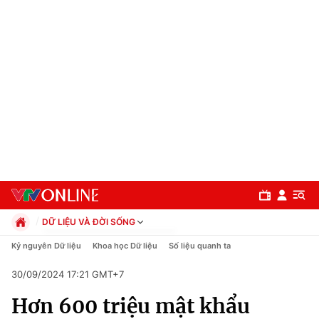
DỮ LIỆU VÀ ĐỜI SỐNG
Chính trị
Kỷ nguyên Dữ liệu
Khoa học Dữ liệu
Số liệu quanh ta
Xã hội
30/09/2024 17:21 GMT+7
Pháp luật
Chuyên mục
Kinh tế
Hơn 600 triệu mật khẩu
Thể thao