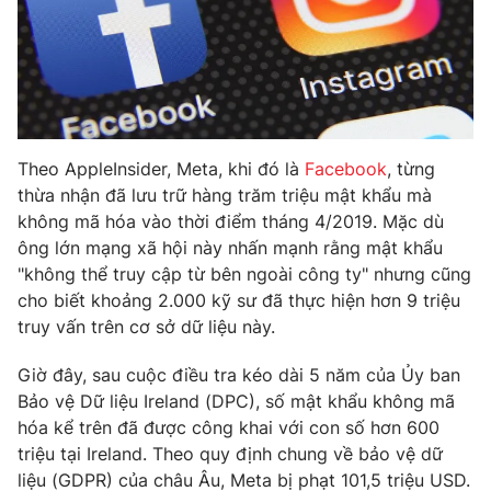
Phim VTV
Giải trí
Hậu trường
Điện ảnh
Đời sống
Nhân vật
Âm nhạc
Du lịch
Khán giả
Giáo dục
Sao
Theo AppleInsider, Meta, khi đó là
Facebook
, từng
Làm đẹp
Giải sao mai
thừa nhận đã lưu trữ hàng trăm triệu mật khẩu mà
Tuyển sinh
Công nghệ
Chất lượng cuộc sống
không mã hóa vào thời điểm tháng 4/2019. Mặc dù
Học trực tuyến
ông lớn mạng xã hội này nhấn mạnh rằng mật khẩu
Hitech Công nghệ tương lai
"không thể truy cập từ bên ngoài công ty" nhưng cũng
Giao lưu trực tuyến
cho biết khoảng 2.000 kỹ sư đã thực hiện hơn 9 triệu
Sản phẩm
truy vấn trên cơ sở dữ liệu này.
Lịch phát sóng
Thị trường
Giờ đây, sau cuộc điều tra kéo dài 5 năm của Ủy ban
Tư vấn
Bảo vệ Dữ liệu Ireland (DPC), số mật khẩu không mã
Chuyên mục khác
hóa kể trên đã được công khai với con số hơn 600
triệu tại Ireland. Theo quy định chung về bảo vệ dữ
Emagazine
Podcast
liệu (GDPR) của châu Âu, Meta bị phạt 101,5 triệu USD.