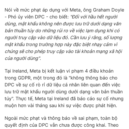
Photo
Infographic
Nói về mức phạt áp dụng với Meta, ông Graham Doyle
- Phó ủy viên DPC - cho biết:
"Đối với hầu hết người
dùng, mật khẩu không nên được lưu trữ dưới dạng văn
Video
Shorts video
bản thuần túy do những rủi ro về việc lạm dụng khi có
người truy cập vào dữ liệu đó. Cần lưu ý rằng, số lượng
VTV Money
VTV Thể thao
mật khẩu trong trường hợp này đặc biệt nhạy cảm vì
chúng sẽ cho phép truy cập vào tài khoản mạng xã hội
của người dùng"
.
VTV Sức khoẻ
Bất động sản
Tại Ireland, Meta bị kết luận vi phạm 4 điều khoản
Thị trường 24h
Tấm lòng Việt
trong GDPR, một trong đó là "không thông báo cho
DPC về sự cố rò rỉ dữ liệu cá nhân liên quan đến việc
lưu trữ mật khẩu người dùng dưới dạng văn bản thuần
VTV4
Vươn mình bằng AI
túy". Thực tế, Meta tại Ireland đã báo cáo sự cố nhưng
muộn hơn vài tháng sau khi sự việc được phát hiện.
VTV9
VTV8
Ngoài mức phạt và thông báo về sai phạm, toàn bộ
quyết định của DPC vẫn chưa được công khai. Theo
Liên hệ tòa soạn
English