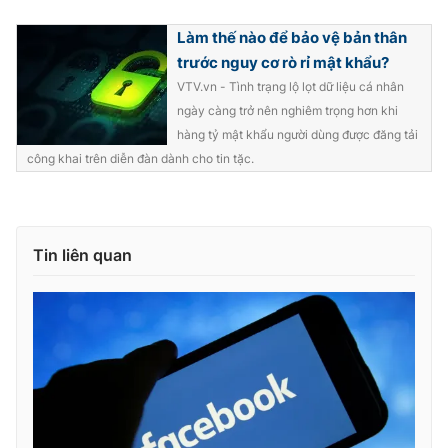
Ðiện thoại Thời báo VTV:
024.66 897 897
Làm thế nào để bảo vệ bản thân
Email:
toasoan@vtv.vn
trước nguy cơ rò rỉ mật khẩu?
Liên hệ quảng cáo:
024-7300.7108
VTV.vn - Tình trạng lộ lọt dữ liệu cá nhân
ngày càng trở nên nghiêm trọng hơn khi
hàng tỷ mật khẩu người dùng được đăng tải
công khai trên diễn đàn dành cho tin tặc.
Tin liên quan
® Cấm sao chép dưới mọi hình thức nếu không có sự chấp
thuận bằng văn bản. Ghi rõ nguồn VTV.vn khi phát hành lại
thông tin từ website này.