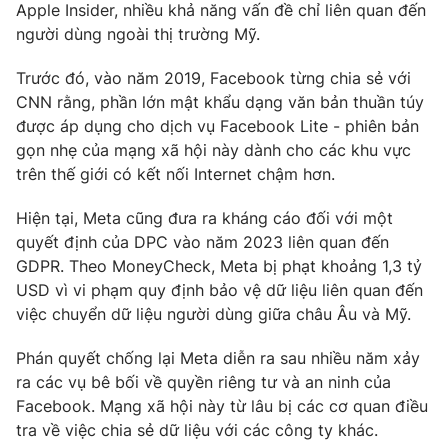
Apple Insider, nhiều khả năng vấn đề chỉ liên quan đến
người dùng ngoài thị trường Mỹ.
Trước đó, vào năm 2019, Facebook từng chia sẻ với
THỜI BÁO VTV
CNN rằng, phần lớn mật khẩu dạng văn bản thuần túy
được áp dụng cho dịch vụ Facebook Lite - phiên bản
gọn nhẹ của mạng xã hội này dành cho các khu vực
trên thế giới có kết nối Internet chậm hơn.
Theo dõi báo trên
Hiện tại, Meta cũng đưa ra kháng cáo đối với một
quyết định của DPC vào năm 2023 liên quan đến
Cơ quan chủ quản:
Đài Truyền hình Việt Nam
GDPR. Theo MoneyCheck, Meta bị phạt khoảng 1,3 tỷ
Cơ quan báo chí:
Thời báo VTV
USD vì vi phạm quy định bảo vệ dữ liệu liên quan đến
Giấy phép hoạt động báo in và báo điện tử số 483/GP-BTTTT
việc chuyển dữ liệu người dùng giữa châu Âu và Mỹ.
cấp ngày 29/12/2023
Tổng Biên tập:
Vũ Thanh Thủy
Phán quyết chống lại Meta diễn ra sau nhiều năm xảy
ra các vụ bê bối về quyền riêng tư và an ninh của
Phó Tổng Biên tập:
Nguyễn Thị Mỹ Hạnh, Phạm Quốc Thắng,
Nguyễn Trọng Ninh
Facebook. Mạng xã hội này từ lâu bị các cơ quan điều
tra về việc chia sẻ dữ liệu với các công ty khác.
Tổng đài VTV:
024.38 355 931 - 024.38 355 932