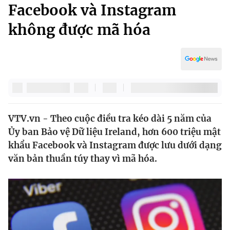
Chính trị
Facebook và Instagram
Truyền hình
không được mã hóa
Văn hóa - Giải trí
Xã hội
Y tế
Đời sống
Pháp luật
Công nghệ
Giáo dục
Y tế
VTV.vn - Theo cuộc điều tra kéo dài 5 năm của
Thế giới
Ủy ban Bảo vệ Dữ liệu Ireland, hơn 600 triệu mật
Tin tức
khẩu Facebook và Instagram được lưu dưới dạng
Kinh tế
văn bản thuần túy thay vì mã hóa.
Thế giới đó đây
Tài chính
Dữ liệu và đời sống
Câu chuyện quốc tế
Thị trường
Truyền hình
Góc doanh nghiệp