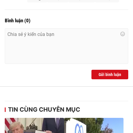
Bình luận
(
0
)
Gửi bình luận
TIN CÙNG CHUYÊN MỤC