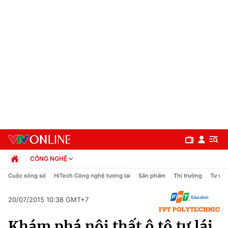
CÔNG NGHỆ
Chính trị
Cuộc sống số
HiTech Công nghệ tương lai
Sản phẩm
Thị trường
Tư vấn
Xã hội
Pháp luật
20/07/2015 10:38 GMT+7
Chuyên mục
Kinh tế
Khám phá nội thất ô tô tự lái
Thể thao