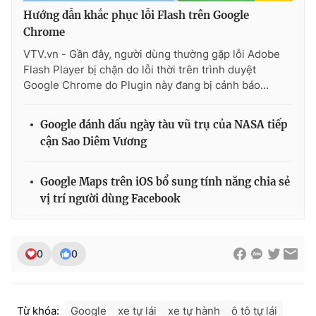
Ðiện thoại Thời báo VTV:
024.66 897 897
Hướng dẫn khắc phục lỗi Flash trên Google
Email:
toasoan@vtv.vn
Chrome
Liên hệ quảng cáo:
024-7300.7108
VTV.vn - Gần đây, người dùng thường gặp lỗi Adobe
Flash Player bị chặn do lỗi thời trên trình duyệt
Google Chrome do Plugin này đang bị cảnh báo...
Google đánh dấu ngày tàu vũ trụ của NASA tiếp
cận Sao Diêm Vương
Google Maps trên iOS bổ sung tính năng chia sẻ
vị trí người dùng Facebook
® Cấm sao chép dưới mọi hình thức nếu không có sự chấp
0
0
thuận bằng văn bản. Ghi rõ nguồn VTV.vn khi phát hành lại
thông tin từ website này.
Từ khóa:
Google
xe tự lái
xe tự hành
ô tô tự lái