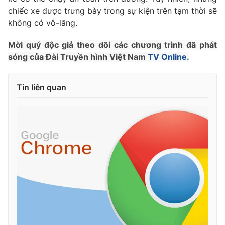
chiếc xe được trưng bày trong sự kiện trên tạm thời sẽ
không có vô-lăng.
Mời quý độc giả theo dõi các chương trình đã phát
THỜI BÁO VTV
sóng của Đài Truyền hình Việt Nam
TV Online.
Tin liên quan
Theo dõi báo trên
Cơ quan chủ quản:
Đài Truyền hình Việt Nam
Cơ quan báo chí:
Thời báo VTV
Giấy phép hoạt động báo in và báo điện tử số 483/GP-BTTTT
cấp ngày 29/12/2023
Tổng Biên tập:
Vũ Thanh Thủy
Phó Tổng Biên tập:
Nguyễn Thị Mỹ Hạnh, Phạm Quốc Thắng,
Nguyễn Trọng Ninh
Tổng đài VTV:
024.38 355 931 - 024.38 355 932