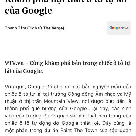
Chính trị
Truyền hình
của Google
Văn hóa - Giải trí
Xã hội
Y tế
Thanh Tâm (Dịch từ The Verge)
Đời sống
Pháp luật
Công nghệ
Giáo dục
Y tế
VTV.vn - Cùng khám phá bên trong chiếc ô tô tự
lái của Google.
Thế giới
Tin tức
Vừa qua, Google đã cho ra mắt bản nguyên mẫu của
Kinh tế
chiếc ô tô tự lái tại trường Cộng đồng Âm nhạc và Mỹ
Thế giới đó đây
thuật ở thị trấn Mountain View, nơi được biết đến là
Tài chính
Dữ liệu và đời sống
thành phố quê hương của Google. Tại đây, các sinh
Câu chuyện quốc tế
Thị trường
viên của trường được quan sát nội thất bên trong của
chiếc ô tô tự động do Google thiết kế. Đây cũng là
Truyền hình
Góc doanh nghiệp
một phần trong dự án Paint The Town của tập đoàn