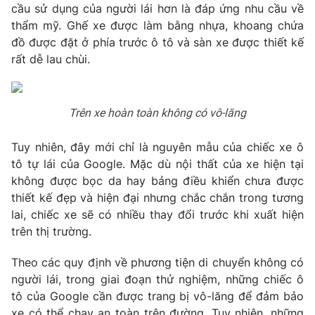
cầu sử dụng của người lái hơn là đáp ứng nhu cầu về
Photo
Infographic
thẩm mỹ. Ghế xe được làm bằng nhựa, khoang chứa
đồ được đặt ở phía trước ô tô và sàn xe được thiết kế
rất dễ lau chùi.
Video
Shorts video
VTV Money
VTV Thể thao
Trên xe hoàn toàn không có vô-lăng
VTV Sức khoẻ
Bất động sản
Tuy nhiên, đây mới chỉ là nguyên mẫu của chiếc xe ô
tô tự lái của Google. Mặc dù nội thất của xe hiện tại
không được bọc da hay bảng điều khiển chưa được
Thị trường 24h
Tấm lòng Việt
thiết kế đẹp và hiện đại nhưng chắc chắn trong tương
lai, chiếc xe sẽ có nhiều thay đổi trước khi xuất hiện
VTV4
Vươn mình bằng AI
trên thị trường.
Theo các quy định về phương tiện di chuyển không có
VTV9
VTV8
người lái, trong giai đoạn thử nghiệm, những chiếc ô
tô của Google cần được trang bị vô-lăng để đảm bảo
Liên hệ tòa soạn
English
xe có thể chạy an toàn trên đường. Tuy nhiên, những