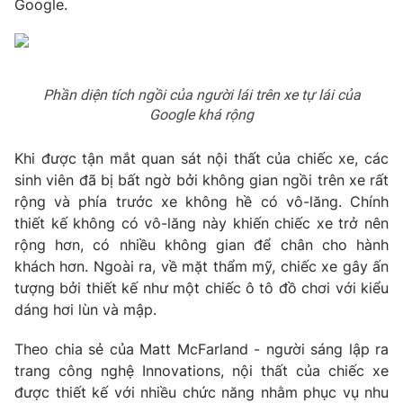
Google.
Phim VTV
Giải trí
Hậu trường
Điện ảnh
Đời sống
Nhân vật
Âm nhạc
Phần diện tích ngồi của người lái trên xe tự lái của
Du lịch
Khán giả
Google khá rộng
Giáo dục
Sao
Làm đẹp
Giải sao mai
Khi được tận mắt quan sát nội thất của chiếc xe, các
Tuyển sinh
Công nghệ
sinh viên đã bị bất ngờ bởi không gian ngồi trên xe rất
Chất lượng cuộc sống
Học trực tuyến
rộng và phía trước xe không hề có vô-lăng. Chính
Hitech Công nghệ tương lai
thiết kế không có vô-lăng này khiến chiếc xe trở nên
Giao lưu trực tuyến
rộng hơn, có nhiều không gian để chân cho hành
Sản phẩm
khách hơn. Ngoài ra, về mặt thẩm mỹ, chiếc xe gây ấn
Lịch phát sóng
Thị trường
tượng bởi thiết kế như một chiếc ô tô đồ chơi với kiểu
dáng hơi lùn và mập.
Tư vấn
Chuyên mục khác
Theo chia sẻ của Matt McFarland - người sáng lập ra
trang công nghệ Innovations, nội thất của chiếc xe
Emagazine
Podcast
được thiết kế với nhiều chức năng nhằm phục vụ nhu