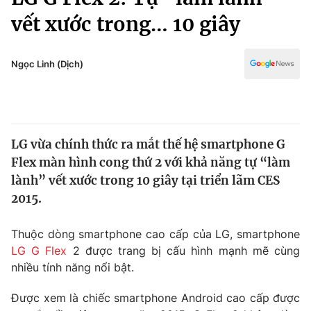
Chính trị
Truyền hình
vết xước trong… 10 giây
Văn hóa - Giải trí
Xã hội
Y tế
Ngọc Linh (Dịch)
Đời sống
Pháp luật
Công nghệ
Giáo dục
Y tế
LG vừa chính thức ra mắt thế hệ smartphone G
Flex màn hình cong thứ 2 với khả năng tự “làm
Thế giới
lành” vết xước trong 10 giây tại triển lãm CES
Tin tức
2015.
Kinh tế
Thế giới đó đây
Thuộc dòng smartphone cao cấp của LG, smartphone
Tài chính
Dữ liệu và đời sống
Câu chuyện quốc tế
LG G Flex
2 được trang bị cấu hình mạnh mẽ cùng
Thị trường
nhiều tính năng nổi bật.
Truyền hình
Góc doanh nghiệp
Được xem là chiếc smartphone Android cao cấp được