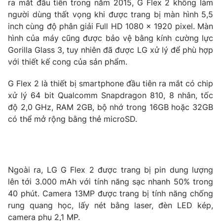
ra mắt đầu tiên trong năm 2015, G Flex 2 không làm
Phim VTV
Giải trí
người dùng thất vọng khi được trang bị màn hình 5,5
Hậu trường
inch cùng độ phân giải Full HD 1080 x 1920 pixel. Màn
Điện ảnh
hình của máy cũng được bảo vệ bằng kính cường lực
Đời sống
Nhân vật
Gorilla Glass 3, tuy nhiên đã được LG xử lý để phù hợp
Âm nhạc
Du lịch
với thiết kế cong của sản phẩm.
Khán giả
Giáo dục
Sao
Làm đẹp
Giải sao mai
G Flex 2 là thiết bị smartphone đầu tiên ra mắt có chip
Tuyển sinh
xử lý 64 bit Qualcomm Snapdragon 810, 8 nhân, tốc
Công nghệ
Chất lượng cuộc sống
độ 2,0 GHz, RAM 2GB, bộ nhớ trong 16GB hoặc 32GB
Học trực tuyến
Hitech Công nghệ tương lai
có thể mở rộng bằng thẻ microSD.
Giao lưu trực tuyến
Sản phẩm
Lịch phát sóng
Thị trường
Ngoài ra, LG G Flex 2 được trang bị pin dung lượng
Tư vấn
lên tới 3.000 mAh với tính năng sạc nhanh 50% trong
Chuyên mục khác
40 phút. Camera 13MP được trang bị tính năng chống
rung quang học, lấy nét bằng laser, đèn LED kép,
Emagazine
Podcast
camera phụ 2,1 MP.