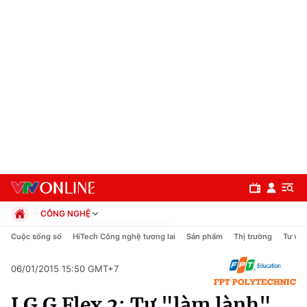
CÔNG NGHỆ
Chính trị
Cuộc sống số
HiTech Công nghệ tương lai
Sản phẩm
Thị trường
Tư vấn
Xã hội
Pháp luật
06/01/2015 15:50 GMT+7
Chuyên mục
Kinh tế
LG G Flex 2: Tự "làm lành"
Thể thao