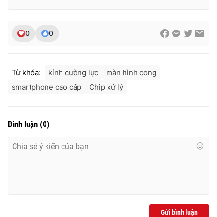
Ðiện thoại Thời báo VTV:
024.66 897 897
Email:
toasoan@vtv.vn
Liên hệ quảng cáo:
024-7300.7108
0
0
Từ khóa:
kính cường lực
màn hình cong
smartphone cao cấp
Chip xử lý
Bình luận
(
0
)
® Cấm sao chép dưới mọi hình thức nếu không có sự chấp
thuận bằng văn bản. Ghi rõ nguồn VTV.vn khi phát hành lại
thông tin từ website này.
Gửi bình luận