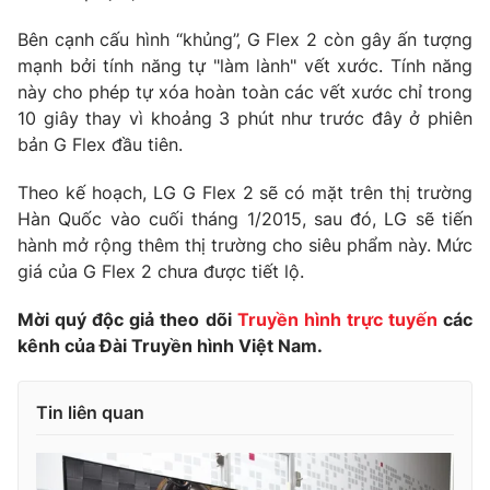
Photo
Infographic
Bên cạnh cấu hình “khủng”, G Flex 2 còn gây ấn tượng
mạnh bởi tính năng tự "làm lành" vết xước. Tính năng
này cho phép tự xóa hoàn toàn các vết xước chỉ trong
Video
Shorts video
10 giây thay vì khoảng 3 phút như trước đây ở phiên
bản G Flex đầu tiên.
VTV Money
VTV Thể thao
Theo kế hoạch, LG G Flex 2 sẽ có mặt trên thị trường
Hàn Quốc vào cuối tháng 1/2015, sau đó, LG sẽ tiến
VTV Sức khoẻ
Bất động sản
hành mở rộng thêm thị trường cho siêu phẩm này. Mức
giá của G Flex 2 chưa được tiết lộ.
Thị trường 24h
Tấm lòng Việt
Mời quý độc giả theo dõi
Truyền hình trực tuyến
các
kênh của Đài Truyền hình Việt Nam.
VTV4
Vươn mình bằng AI
Tin liên quan
VTV9
VTV8
Liên hệ tòa soạn
English