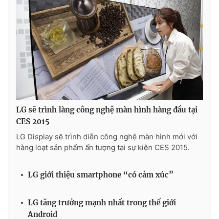
THỜI BÁO VTV
Theo dõi báo trên
LG sẽ trình làng công nghệ màn hình hàng đầu tại
CES 2015
Cơ quan chủ quản:
Đài Truyền hình Việt Nam
LG Display sẽ trình diễn công nghệ màn hình mới với
Cơ quan báo chí:
Thời báo VTV
hàng loạt sản phẩm ấn tượng tại sự kiện CES 2015.
Giấy phép hoạt động báo in và báo điện tử số 483/GP-BTTTT
cấp ngày 29/12/2023
Tổng Biên tập:
Vũ Thanh Thủy
LG giới thiệu smartphone “có cảm xúc”
Phó Tổng Biên tập:
Nguyễn Thị Mỹ Hạnh, Phạm Quốc Thắng,
Nguyễn Trọng Ninh
LG tăng trưởng mạnh nhất trong thế giới
Tổng đài VTV:
024.38 355 931 - 024.38 355 932
Android