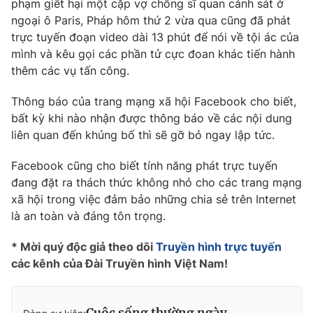
phạm giết hại một cặp vợ chồng sĩ quan cảnh sát ở
Phim VTV
Giải trí
ngoại ô Paris, Pháp hôm thứ 2 vừa qua cũng đã phát
Hậu trường
trực tuyến đoạn video dài 13 phút để nói về tội ác của
Điện ảnh
mình và kêu gọi các phần tử cực đoan khác tiến hành
Đời sống
Nhân vật
thêm các vụ tấn công.
Âm nhạc
Du lịch
Khán giả
Giáo dục
Sao
Thông báo của trang mạng xã hội Facebook cho biết,
Làm đẹp
Giải sao mai
bất kỳ khi nào nhận được thông báo về các nội dung
Tuyển sinh
liên quan đến khủng bố thì sẽ gỡ bỏ ngay lập tức.
Công nghệ
Chất lượng cuộc sống
Học trực tuyến
Facebook cũng cho biết tính năng phát trực tuyến
Hitech Công nghệ tương lai
Giao lưu trực tuyến
đang đặt ra thách thức không nhỏ cho các trang mạng
Sản phẩm
xã hội trong việc đảm bảo những chia sẻ trên Internet
là an toàn và đáng tôn trọng.
Lịch phát sóng
Thị trường
* Mời quý độc giả theo dõi
Truyền hình trực tuyến
Tư vấn
các kênh của Đài Truyền hình Việt Nam!
Chuyên mục khác
Emagazine
Podcast
Cuộc sống thường ngày