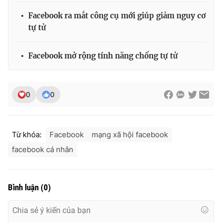
Ðiện thoại Thời báo VTV:
024.66 897 897
Facebook ra mắt công cụ mới giúp giảm nguy cơ
Email:
toasoan@vtv.vn
tự tử
Liên hệ quảng cáo:
024-7300.7108
Facebook mở rộng tính năng chống tự tử
0
0
Từ khóa:
Facebook
mạng xã hội facebook
facebook cá nhân
® Cấm sao chép dưới mọi hình thức nếu không có sự chấp
thuận bằng văn bản. Ghi rõ nguồn VTV.vn khi phát hành lại
Bình luận
(
0
)
thông tin từ website này.