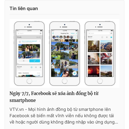
Tin liên quan
THỜI BÁO VTV
Theo dõi báo trên
Cơ quan chủ quản:
Đài Truyền hình Việt Nam
Cơ quan báo chí:
Thời báo VTV
Giấy phép hoạt động báo in và báo điện tử số 483/GP-BTTTT
Ngày 7/7, Facebook sẽ xóa ảnh đồng bộ từ
cấp ngày 29/12/2023
smartphone
Tổng Biên tập:
Vũ Thanh Thủy
VTV.vn - Mọi hình ảnh đồng bộ từ smartphone lên
Phó Tổng Biên tập:
Nguyễn Thị Mỹ Hạnh, Phạm Quốc Thắng,
Facebook sẽ biến mất vĩnh viễn nếu không được tải
Nguyễn Trọng Ninh
về hoặc người dùng không đăng nhập vào ứng dụng...
Tổng đài VTV:
024.38 355 931 - 024.38 355 932