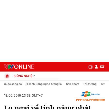
CÔNG NGHỆ
Chính trị
Cuộc sống số
HiTech Công nghệ tương lai
Sản phẩm
Thị trường
Tư vấn
Xã hội
Pháp luật
18/06/2016 23:38 GMT+7
Chuyên mục
Kinh tế
Lo ngại về tính năng phát
Thể thao