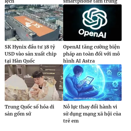
lệch
smartphone tầm trung
SK Hynix đầu tư 38 tỷ
OpenAI tăng cường biện
USD vào sản xuất chip
pháp an toàn đối với mô
tại Hàn Quốc
hình AI Astra
Trung Quốc số hóa di
Nỗ lực thay đổi hành vi
sản gốm sứ
sử dụng mạng xã hội của
trẻ em