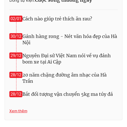
Dòng sự kiện:
Photo
Infographic
Cách nào giúp trẻ thích ăn rau?
02/01
Video
Shorts video
Gánh hàng rong - Nét văn hóa đẹp của Hà
30/12
VTV Money
VTV Thể thao
Nội
Nguyên Đại sứ Việt Nam nói về vụ đánh
29/12
VTV Sức khoẻ
Bất động sản
bom xe tại Ai Cập
20 năm chặng đường âm nhạc của Hà
Thị trường 24h
Tấm lòng Việt
28/12
Trần
VTV4
Vươn mình bằng AI
Bắt đối tượng vận chuyển 5kg ma túy đá
28/12
VTV9
VTV8
Xem thêm
Liên hệ tòa soạn
English