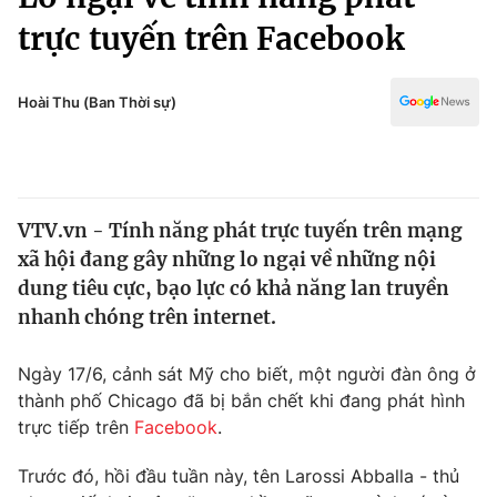
Chính trị
Truyền hình
trực tuyến trên Facebook
Văn hóa - Giải trí
Xã hội
Y tế
Hoài Thu (Ban Thời sự)
Đời sống
Pháp luật
Công nghệ
Giáo dục
Y tế
VTV.vn - Tính năng phát trực tuyến trên mạng
xã hội đang gây những lo ngại về những nội
Thế giới
dung tiêu cực, bạo lực có khả năng lan truyền
Tin tức
nhanh chóng trên internet.
Kinh tế
Thế giới đó đây
Ngày 17/6, cảnh sát Mỹ cho biết, một người đàn ông ở
Tài chính
Dữ liệu và đời sống
Câu chuyện quốc tế
thành phố Chicago đã bị bắn chết khi đang phát hình
Thị trường
trực tiếp trên
Facebook
.
Truyền hình
Góc doanh nghiệp
Trước đó, hồi đầu tuần này, tên Larossi Abballa - thủ