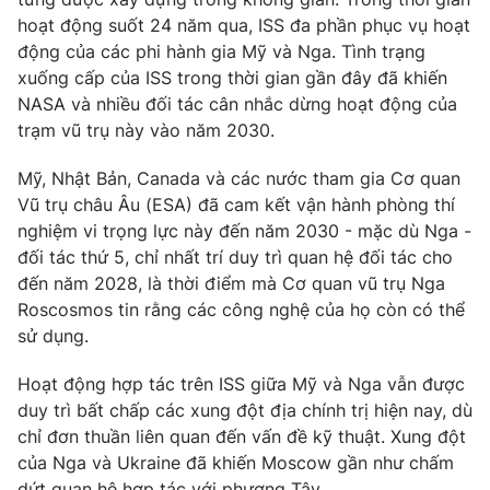
hoạt động suốt 24 năm qua, ISS đa phần phục vụ hoạt
Photo
Infographic
động của các phi hành gia Mỹ và Nga. Tình trạng
xuống cấp của ISS trong thời gian gần đây đã khiến
Video
Shorts video
NASA và nhiều đối tác cân nhắc dừng hoạt động của
trạm vũ trụ này vào năm 2030.
VTV Money
VTV Thể thao
Mỹ, Nhật Bản, Canada và các nước tham gia Cơ quan
Vũ trụ châu Âu (ESA) đã cam kết vận hành phòng thí
VTV Sức khoẻ
Bất động sản
nghiệm vi trọng lực này đến năm 2030 - mặc dù Nga -
đối tác thứ 5, chỉ nhất trí duy trì quan hệ đối tác cho
đến năm 2028, là thời điểm mà Cơ quan vũ trụ Nga
Thị trường 24h
Tấm lòng Việt
Roscosmos tin rằng các công nghệ của họ còn có thể
sử dụng.
VTV4
Vươn mình bằng AI
Hoạt động hợp tác trên ISS giữa Mỹ và Nga vẫn được
duy trì bất chấp các xung đột địa chính trị hiện nay, dù
VTV9
VTV8
chỉ đơn thuần liên quan đến vấn đề kỹ thuật. Xung đột
của Nga và Ukraine đã khiến Moscow gần như chấm
Liên hệ tòa soạn
English
dứt quan hệ hợp tác với phương Tây.