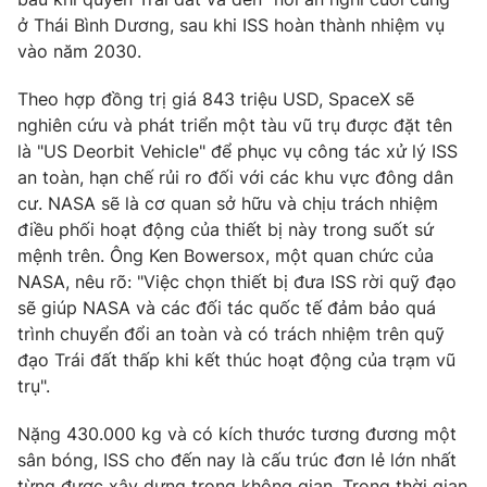
Phim VTV
Giải trí
ở Thái Bình Dương, sau khi ISS hoàn thành nhiệm vụ
Hậu trường
vào năm 2030.
Điện ảnh
Đời sống
Nhân vật
Theo hợp đồng trị giá 843 triệu USD, SpaceX sẽ
Âm nhạc
nghiên cứu và phát triển một tàu vũ trụ được đặt tên
Du lịch
Khán giả
Giáo dục
là "US Deorbit Vehicle" để phục vụ công tác xử lý ISS
Sao
Làm đẹp
an toàn, hạn chế rủi ro đối với các khu vực đông dân
Giải sao mai
Tuyển sinh
cư. NASA sẽ là cơ quan sở hữu và chịu trách nhiệm
Công nghệ
Chất lượng cuộc sống
điều phối hoạt động của thiết bị này trong suốt sứ
Học trực tuyến
mệnh trên. Ông Ken Bowersox, một quan chức của
Hitech Công nghệ tương lai
Giao lưu trực tuyến
NASA, nêu rõ: "Việc chọn thiết bị đưa ISS rời quỹ đạo
Sản phẩm
sẽ giúp NASA và các đối tác quốc tế đảm bảo quá
trình chuyển đổi an toàn và có trách nhiệm trên quỹ
Lịch phát sóng
Thị trường
đạo Trái đất thấp khi kết thúc hoạt động của trạm vũ
trụ".
Tư vấn
Chuyên mục khác
Nặng 430.000 kg và có kích thước tương đương một
Emagazine
Podcast
sân bóng, ISS cho đến nay là cấu trúc đơn lẻ lớn nhất
từng được xây dựng trong không gian. Trong thời gian