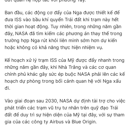
Ban đầu, các động cơ đẩy của Nga được thiết kế để
đưa ISS vào bầu khí quyển Trái đất khi trạm này hết
thời gian hoạt động. Tuy nhiên, trong những năm gần
THỜI BÁO VTV
đây, NASA đã tìm kiếm các phương án thay thế trong
trường hợp Nga rút khỏi liên minh sớm hơn dự kiến
hoặc không có khả năng thực hiện nhiệm vụ.
Theo dõi báo trên
Kế hoạch xử lý trạm ISS của Mỹ được đẩy nhanh trong
những năm gần đây, khi Nhà Trắng và các cơ quan
Cơ quan chủ quản:
Đài Truyền hình Việt Nam
chính phủ khác gây sức ép buộc NASA phải lên các kế
hoạch dự phòng trong bối cảnh quan hệ với Nga xấu
Cơ quan báo chí:
Thời báo VTV
đi.
Giấy phép hoạt động báo in và báo điện tử số 483/GP-BTTTT
cấp ngày 29/12/2023
Vào giai đoạn sau 2030, NASA dự định tài trợ cho việc
Tổng Biên tập:
Vũ Thanh Thủy
phát triển các trạm vũ trụ tư nhân trên quỹ đạo Trái
Phó Tổng Biên tập:
Nguyễn Thị Mỹ Hạnh, Phạm Quốc Thắng,
đất để duy trì sự hiện diện của Mỹ tại đây, với sự tham
Nguyễn Trọng Ninh
gia của các công ty Airbus và Blue Origin.
Tổng đài VTV:
024.38 355 931 - 024.38 355 932