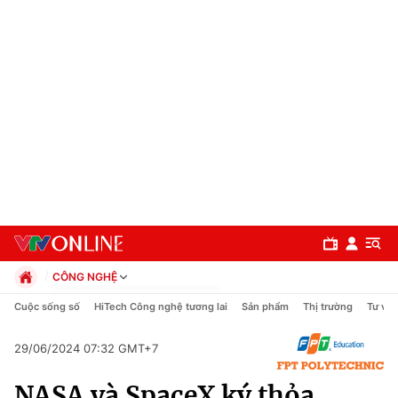
CÔNG NGHỆ
Chính trị
Cuộc sống số
HiTech Công nghệ tương lai
Sản phẩm
Thị trường
Tư vấn
Xã hội
Pháp luật
29/06/2024 07:32 GMT+7
Chuyên mục
Kinh tế
NASA và SpaceX ký thỏa
Thể thao