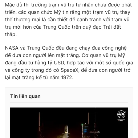
Ðiện thoại Thời báo VTV:
024.66 897 897
Mặc dù thị trường trạm vũ trụ tư nhân chưa được phát
triển, các quan chức Mỹ tin rằng một trạm vũ trụ thay
Email:
toasoan@vtv.vn
thế thương mại là cần thiết để cạnh tranh với trạm vũ
Liên hệ quảng cáo:
024-7300.7108
trụ mới hơn của Trung Quốc trên quỹ đạo Trái đất
thấp.
NASA và Trung Quốc đều đang chạy đua công nghệ
để đưa con người lên mặt trăng. Cơ quan vũ trụ Mỹ
đang đầu tư hàng tỷ USD, hợp tác với một số quốc gia
và công ty trong đó có SpaceX, để đưa con người trở
lại mặt trăng kể từ năm 1972.
Tin liên quan
® Cấm sao chép dưới mọi hình thức nếu không có sự chấp
thuận bằng văn bản. Ghi rõ nguồn VTV.vn khi phát hành lại
thông tin từ website này.