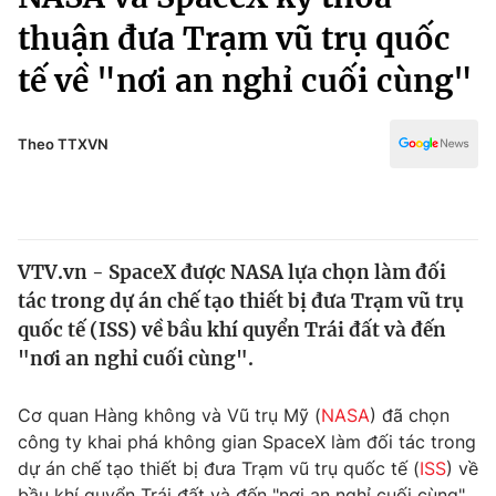
Chính trị
Truyền hình
thuận đưa Trạm vũ trụ quốc
Văn hóa - Giải trí
Xã hội
tế về "nơi an nghỉ cuối cùng"
Y tế
Đời sống
Pháp luật
Công nghệ
Theo TTXVN
Giáo dục
Y tế
Thế giới
VTV.vn - SpaceX được NASA lựa chọn làm đối
tác trong dự án chế tạo thiết bị đưa Trạm vũ trụ
Tin tức
Kinh tế
quốc tế (ISS) về bầu khí quyển Trái đất và đến
Thế giới đó đây
"nơi an nghỉ cuối cùng".
Tài chính
Dữ liệu và đời sống
Câu chuyện quốc tế
Cơ quan Hàng không và Vũ trụ Mỹ (
NASA
) đã chọn
Thị trường
công ty khai phá không gian SpaceX làm đối tác trong
Truyền hình
Góc doanh nghiệp
dự án chế tạo thiết bị đưa Trạm vũ trụ quốc tế (
ISS
) về
bầu khí quyển Trái đất và đến "nơi an nghỉ cuối cùng"