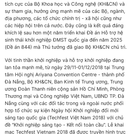
tích cực của Bộ Khoa học và Công nghệ (KH&CN) và
sự tham gia, hưởng ứng mạnh mẽ của các Bộ, ngành,
địa phương, các tổ chức chính trị - xã hội cũng như
các hiệp hội trên cả nước. Đây cũng là kết quả đáng
THỜI BÁO VTV
khích lệ sau hơn một năm triển khai Đề án Hỗ trợ hệ
sinh thái khởi nghiệp ĐMST quốc gia đến năm 2025
Theo dõi báo trên
(Đề án 844) mà Thủ tướng đã giao Bộ KH&CN chủ trì.
Với tinh thần khởi nghiệp và hỗ trợ khởi nghiệp đang
Cơ quan chủ quản:
Đài Truyền hình Việt Nam
lan tỏa mạnh mẽ, từ ngày 29/11-01/12/2018 tại Trung
Cơ quan báo chí:
Thời báo VTV
tâm Hội nghị Ariyana Convention Centre - thành phố
Giấy phép hoạt động báo in và báo điện tử số 483/GP-BTTTT
Đà Nẵng, Bộ KH&CN, Ban Kinh tế Trung ương, Trung
cấp ngày 29/12/2023
ương Đoàn Thanh niên cộng sản Hồ Chí Minh, Phòng
Tổng Biên tập:
Vũ Thanh Thủy
Thương mại và Công nghiệp Việt Nam, UBND TP. Đà
Nẵng cùng với các đối tác trong và ngoài nước phối
Phó Tổng Biên tập:
Nguyễn Thị Mỹ Hạnh, Phạm Quốc Thắng,
Nguyễn Trọng Ninh
hợp tổ chức sự kiện Ngày hội Khởi nghiệp đổi mới
sáng tạo quốc gia (Techfest Việt Nam 2018) với chủ
Tổng đài VTV:
024.38 355 931 - 024.38 355 932
đề "Khởi nghiệp sáng tạo - Kết nối toàn cầu". Lễ khai
Ðiện thoại Thời báo VTV:
024.66 897 897
mạc Techfest Vietnam 2018 đã được truyền hình trực