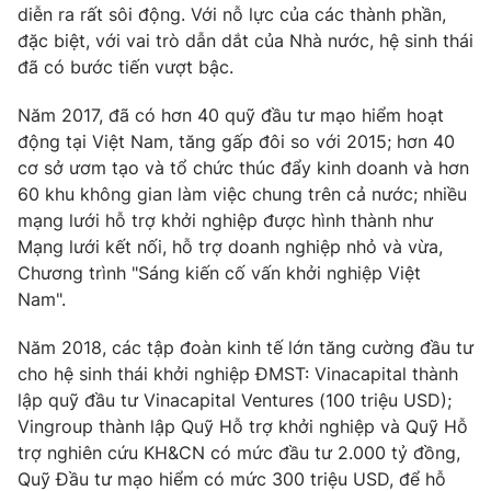
Phim VTV
diễn ra rất sôi động. Với nỗ lực của các thành phần,
Giải trí
đặc biệt, với vai trò dẫn dắt của Nhà nước, hệ sinh thái
Hậu trường
đã có bước tiến vượt bậc.
Điện ảnh
Đời sống
Nhân vật
Âm nhạc
Năm 2017, đã có hơn 40 quỹ đầu tư mạo hiểm hoạt
Du lịch
Khán giả
động tại Việt Nam, tăng gấp đôi so với 2015; hơn 40
Giáo dục
Sao
cơ sở ươm tạo và tổ chức thúc đẩy kinh doanh và hơn
Làm đẹp
Giải sao mai
60 khu không gian làm việc chung trên cả nước; nhiều
Tuyển sinh
Công nghệ
mạng lưới hỗ trợ khởi nghiệp được hình thành như
Chất lượng cuộc sống
Học trực tuyến
Mạng lưới kết nối, hỗ trợ doanh nghiệp nhỏ và vừa,
Hitech Công nghệ tương lai
Chương trình "Sáng kiến cố vấn khởi nghiệp Việt
Giao lưu trực tuyến
Nam".
Sản phẩm
Lịch phát sóng
Năm 2018, các tập đoàn kinh tế lớn tăng cường đầu tư
Thị trường
cho hệ sinh thái khởi nghiệp ĐMST: Vinacapital thành
Tư vấn
lập quỹ đầu tư Vinacapital Ventures (100 triệu USD);
Chuyên mục khác
Vingroup thành lập Quỹ Hỗ trợ khởi nghiệp và Quỹ Hỗ
trợ nghiên cứu KH&CN có mức đầu tư 2.000 tỷ đồng,
Emagazine
Podcast
Quỹ Đầu tư mạo hiểm có mức 300 triệu USD, để hỗ