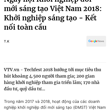
Chính trị
Truyền hình
mới sáng tạo Việt Nam 2018:
Văn hóa - Giải trí
Xã hội
Khởi nghiệp sáng tạo - Kết
Y tế
Đời sống
nối toàn cầu
Pháp luật
Công nghệ
Giáo dục
T.K
Y tế
Thế giới
Tin tức
VTV.vn - Techfest 2018 hướng tới mục tiêu thu
Kinh tế
hút khoảng 4.500 người tham gia; 200 gian
Thế giới đó đây
hàng khởi nghiệp tham gia triển lãm; 170 nhà
Tài chính
Dữ liệu và đời sống
Câu chuyện quốc tế
đầu tư, quỹ dầu tư...
Thị trường
Truyền hình
Trong năm 2017 và 2018, hoạt động của các doanh
Góc doanh nghiệp
nghiệp khởi nghiệp đổi mới sáng tạo (ĐMST) Việt Nam