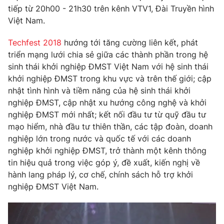
Email:
toasoan@vtv.vn
tiếp từ 20h00 - 21h30 trên kênh VTV1, Đài Truyền hình
Liên hệ quảng cáo:
024-7300.7108
Việt Nam.
Techfest 2018
hướng tới tăng cường liên kết, phát
triển mạng lưới chia sẻ giữa các thành phần trong hệ
sinh thái khởi nghiệp ĐMST Việt Nam với hệ sinh thái
khởi nghiệp ĐMST trong khu vực và trên thế giới; cập
nhật tình hình và tiềm năng của hệ sinh thái khởi
nghiệp ĐMST, cập nhật xu hướng công nghệ và khởi
nghiệp ĐMST mới nhất; kết nối đầu tư từ quỹ đầu tư
mạo hiểm, nhà đầu tư thiên thần, các tập đoàn, doanh
nghiệp lớn trong nước và quốc tế với các doanh
nghiệp khởi nghiệp ĐMST, trở thành một kênh thông
® Cấm sao chép dưới mọi hình thức nếu không có sự chấp
tin hiệu quả trong việc góp ý, đề xuất, kiến nghị về
thuận bằng văn bản. Ghi rõ nguồn VTV.vn khi phát hành lại
hành lang pháp lý, cơ chế, chính sách hỗ trợ khởi
thông tin từ website này.
nghiệp ĐMST Việt Nam.