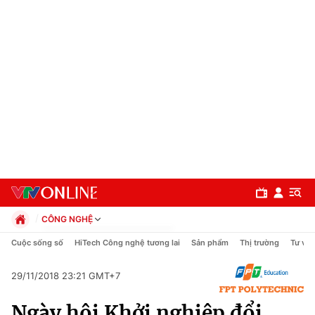
CÔNG NGHỆ
Chính trị
Cuộc sống số
HiTech Công nghệ tương lai
Sản phẩm
Thị trường
Tư vấn
Xã hội
Pháp luật
29/11/2018 23:21 GMT+7
Chuyên mục
Kinh tế
Ngày hội Khởi nghiệp đổi
Thể thao