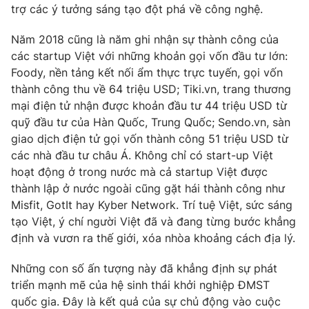
trợ các ý tưởng sáng tạo đột phá về công nghệ.
Photo
Infographic
Năm 2018 cũng là năm ghi nhận sự thành công của
các startup Việt với những khoản gọi vốn đầu tư lớn:
Video
Shorts video
Foody, nền tảng kết nối ẩm thực trực tuyến, gọi vốn
thành công thu về 64 triệu USD; Tiki.vn, trang thương
VTV Money
VTV Thể thao
mại điện tử nhận được khoản đầu tư 44 triệu USD từ
quỹ đầu tư của Hàn Quốc, Trung Quốc; Sendo.vn, sàn
giao dịch điện tử gọi vốn thành công 51 triệu USD từ
VTV Sức khoẻ
Bất động sản
các nhà đầu tư châu Á. Không chỉ có start-up Việt
hoạt động ở trong nước mà cả startup Việt được
Thị trường 24h
Tấm lòng Việt
thành lập ở nước ngoài cũng gặt hái thành công như
Misfit, GotIt hay Kyber Network. Trí tuệ Việt, sức sáng
tạo Việt, ý chí người Việt đã và đang từng bước khẳng
VTV4
Vươn mình bằng AI
định và vươn ra thế giới, xóa nhòa khoảng cách địa lý.
VTV9
VTV8
Những con số ấn tượng này đã khẳng định sự phát
triển mạnh mẽ của hệ sinh thái khởi nghiệp ĐMST
quốc gia. Đây là kết quả của sự chủ động vào cuộc
Liên hệ tòa soạn
English