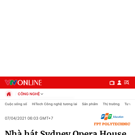
CÔNG NGHỆ
Chính trị
Cuộc sống số
HiTech Công nghệ tương lai
Sản phẩm
Thị trường
Tư vấn
Xã hội
Pháp luật
07/04/2021 06:03 GMT+7
Chuyên mục
Kinh tế
Nhà hát Sydney Opera House
Thể thao