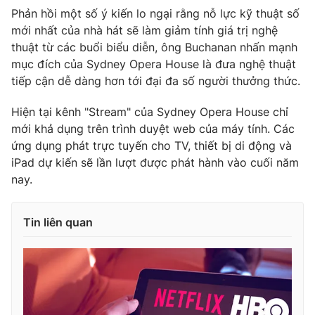
Ðiện thoại Thời báo VTV:
024.66 897 897
Phản hồi một số ý kiến lo ngại rằng nỗ lực kỹ thuật số
Email:
toasoan@vtv.vn
mới nhất của nhà hát sẽ làm giảm tính giá trị nghệ
thuật từ các buổi biểu diễn, ông Buchanan nhấn mạnh
Liên hệ quảng cáo:
024-7300.7108
mục đích của Sydney Opera House là đưa nghệ thuật
tiếp cận dễ dàng hơn tới đại đa số người thưởng thức.
Hiện tại kênh "Stream" của Sydney Opera House chỉ
mới khả dụng trên trình duyệt web của máy tính. Các
ứng dụng phát trực tuyến cho TV, thiết bị di động và
iPad dự kiến sẽ lần lượt được phát hành vào cuối năm
nay.
Tin liên quan
® Cấm sao chép dưới mọi hình thức nếu không có sự chấp
thuận bằng văn bản. Ghi rõ nguồn VTV.vn khi phát hành lại
thông tin từ website này.