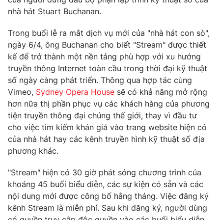
Phim VTV
Giải trí
nhà hát Stuart Buchanan.
Hậu trường
Điện ảnh
Trong buổi lễ ra mắt dịch vụ mới của "nhà hát con sò",
Đời sống
Nhân vật
ngày 6/4, ông Buchanan cho biết "Stream" được thiết
Âm nhạc
kế để trở thành một nền tảng phù hợp với xu hướng
Du lịch
Khán giả
Giáo dục
truyền thông Internet toàn cầu trong thời đại kỹ thuật
Sao
Làm đẹp
số ngày càng phát triển. Thông qua hợp tác cùng
Giải sao mai
Tuyển sinh
Vimeo,
Sydney Opera House
sẽ có khả năng mở rộng
Công nghệ
Chất lượng cuộc sống
hơn nữa thị phần phục vụ các khách hàng của phương
Học trực tuyến
tiện truyền thông đại chúng thế giới, thay vì đầu tư
Hitech Công nghệ tương lai
Giao lưu trực tuyến
cho việc tìm kiếm khán giả vào trang website hiện có
Sản phẩm
của nhà hát hay các kênh truyền hình kỹ thuật số địa
phương khác.
Lịch phát sóng
Thị trường
"Stream" hiện có 30 giờ phát sóng chương trình của
Tư vấn
khoảng 45 buổi biểu diễn, các sự kiện có sẵn và các
Chuyên mục khác
nội dung mới được công bố hằng tháng. Việc đăng ký
Emagazine
Podcast
kênh Stream là miễn phí. Sau khi đăng ký, người dùng
có quyền truy cập độc quyền vào các buổi biểu diễn