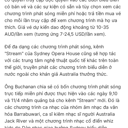
có bán vé và các sự kiện có sẵn và tùy chọn xem các
Photo
Infographic
chương trình phát sóng miễn phí hoặc trả tiền mua vé
cho mỗi lần truy cập để xem chương trình mà họ ưa
Video
Shorts video
thích. Giá vé dự kiến dao động khoảng từ 10-35
AUD/lần xem (tương ứng 7-24,5 USD/lần xem).
VTV Money
VTV Thể thao
Để đa dạng các chương trình phát sóng, kênh
"Stream" của Sydney Opera House cũng sẽ hợp tác
VTV Sức khoẻ
Bất động sản
với các trung tâm nghệ thuật quốc tế khác trên toàn
thế giới, truyền phát các chương trình biểu diễn ở
nước ngoài cho khán giả Australia thưởng thức.
Thị trường 24h
Tấm lòng Việt
Ông Buchanan chia sẻ có bốn chương trình phát sóng
VTV4
Vươn mình bằng AI
trực tiếp miễn phí được thực hiện vào các ngày 9,10
và 11/4 nhằm quảng bá cho kênh "Stream" mới. Đó là
các chương trình ca nhạc của nhóm âm nhạc đa văn
VTV9
VTV8
hóa Barrabuwari, ca sĩ kiêm nhạc sĩ người Australia
Jack River và một chương trình nhạc cổ điển whiz
Liên hệ tòa soạn
English
kids do Dàn nhạc giao hưởng Sydney biểu diễn.