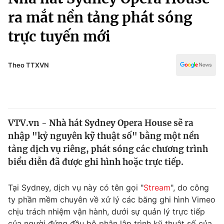
Chính trị
Truyền hình
ra mắt nền tảng phát sóng
Văn hóa - Giải trí
Xã hội
trực tuyến mới
Y tế
Đời sống
Pháp luật
Công nghệ
Theo TTXVN
Giáo dục
Y tế
Thế giới
VTV.vn - Nhà hát Sydney Opera House sẽ ra
nhập "kỷ nguyên kỹ thuật số" bằng một nền
Tin tức
Kinh tế
tảng dịch vụ riêng, phát sóng các chương trình
Thế giới đó đây
biểu diễn đã được ghi hình hoặc trực tiếp.
Tài chính
Dữ liệu và đời sống
Câu chuyện quốc tế
Tại Sydney, dịch vụ này có tên gọi "
Stream
", do công
Thị trường
ty phần mềm chuyên về xử lý các băng ghi hình Vimeo
Truyền hình
Góc doanh nghiệp
chịu trách nhiệm vận hành, dưới sự quản lý trực tiếp
của người đứng đầu bộ phận lập trình kỹ thuật số của