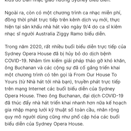
Ngoài ra, còn có một chương trình ca nhạc miễn phí,
đồng thời phát trực tiếp trên kênh dịch vụ mới, thực
hiện tại sân khấu nhà hát vào ngày 9/4 do ca sĩ kiêm
THỜI BÁO VTV
nhạc sĩ người Australia Ziggy Ramo biểu diễn.
Trong năm 2020, rất nhiều buổi biểu diễn trực tiếp của
Sydney Opera House đã bị hủy bỏ do dịch bệnh
Theo dõi báo trên
COVID-19. Nhằm tìm kiếm giải pháp tháo gỡ khó khăn,
ông Buchanan và các cộng sự đã cố gắng triển khai
Cơ quan chủ quản:
Đài Truyền hình Việt Nam
một chương trình có tên gọi là From Our House To
Yours (từ Nhà hát tới nhà bạn), truyền phát trực tiếp
Cơ quan báo chí:
Thời báo VTV
trên mạng Internet các buổi biểu diễn của Sydney
Giấy phép hoạt động báo in và báo điện tử số 483/GP-BTTTT
Opera House. Theo ông Buchanan, đại dịch COVID-19
cấp ngày 29/12/2023
đã thúc đẩy nhà hát triển khai nhanh hơn nữa kế hoạch
Tổng Biên tập:
Vũ Thanh Thủy
gia nhập mạng lưới kỹ thuật số toàn cầu, nhân rộng
Phó Tổng Biên tập:
Nguyễn Thị Mỹ Hạnh, Phạm Quốc Thắng,
quy mô người dùng cũng như phổ cập hóa các buổi
Nguyễn Trọng Ninh
biểu diễn của Sydney Opera House.
Tổng đài VTV:
024.38 355 931 - 024.38 355 932