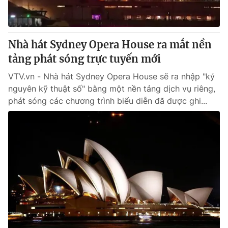
Giấy phép hoạt động báo in và báo điện tử số 483/GP-BTTTT
cấp ngày 29/12/2023
Tổng Biên tập:
Vũ Thanh Thủy
Nhà hát Sydney Opera House ra mắt nền
Phó Tổng Biên tập:
Nguyễn Thị Mỹ Hạnh, Phạm Quốc Thắng,
tảng phát sóng trực tuyến mới
Nguyễn Trọng Ninh
Tổng đài VTV:
024.38 355 931 - 024.38 355 932
VTV.vn - Nhà hát Sydney Opera House sẽ ra nhập "kỷ
Ðiện thoại Thời báo VTV:
024.66 897 897
nguyên kỹ thuật số" bằng một nền tảng dịch vụ riêng,
Email:
toasoan@vtv.vn
phát sóng các chương trình biểu diễn đã được ghi...
Liên hệ quảng cáo:
024-7300.7108