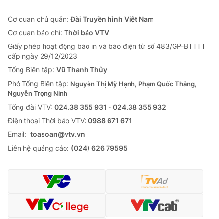
Cơ quan chủ quản:
Đài Truyền hình Việt Nam
Cơ quan báo chí:
Thời báo VTV
Giấy phép hoạt động báo in và báo điện tử số 483/GP-BTTTT
cấp ngày 29/12/2023
Tổng Biên tập:
Vũ Thanh Thủy
Phó Tổng Biên tập:
Nguyễn Thị Mỹ Hạnh, Phạm Quốc Thắng,
Nguyễn Trọng Ninh
Tổng đài VTV:
024.38 355 931 - 024.38 355 932
Ðiện thoại Thời báo VTV:
0988 671 671
Email:
toasoan@vtv.vn
Liên hệ quảng cáo:
(024) 626 79595