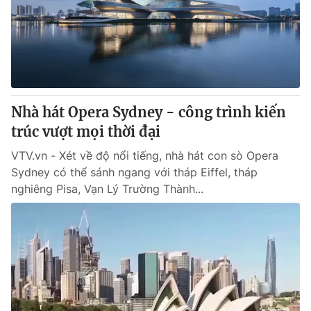
Giao lưu trực tuyến
Sản phẩm
Lịch phát sóng
Thị trường
Tư vấn
Chuyên mục khác
Nhà hát Opera Sydney - công trình kiến
Emagazine
Podcast
trúc vượt mọi thời đại
VTV.vn - Xét về độ nổi tiếng, nhà hát con sò Opera
Photo
Infographic
Sydney có thể sánh ngang với tháp Eiffel, tháp
nghiêng Pisa, Vạn Lý Trường Thành...
Video
Shorts video
VTV Money
VTV Thể thao
VTV Sức khoẻ
Bất động sản