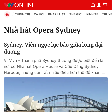
CHÍNH TRỊ
XÃ HỘI
PHÁP LUẬT
THẾ GIỚI
KINH TẾ
TRUYỀ
Nhà hát Opera Sydney
Chuyên mục
Sydney: Viên ngọc lục bảo giữa lòng đại
Chính trị
dương
VTV.vn - Thành phố Sydney thường được biết đến là
Xã hội
nơi có Nhà hát Opera House và Cầu Cảng Sydney
Harbour, nhưng còn rất nhiều điều hơn thế để khám...
Pháp luật
Y tế
Thế giới