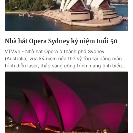
Thị trường 24h
Tấm lòng Việt
VTV4
Vươn mình bằng AI
VTV9
VTV8
Nhà hát Opera Sydney kỷ niệm tuổi 50
VTV.vn - Nhà hát Opera ở thành phố Sydney
Liên hệ tòa soạn
English
(Australia) vừa kỷ niệm nửa thế kỷ tồn tại bằng màn
trình diễn laser, thắp sáng công trình mang tính biểu...
THỜI BÁO VTV
Theo dõi báo trên
Cơ quan chủ quản:
Đài Truyền hình Việt Nam
Cơ quan báo chí:
Thời báo VTV