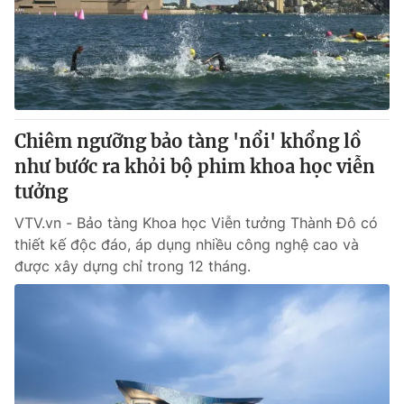
Tin tức
Kinh tế
Thế giới đó đây
Tài chính
Dữ liệu và đời sống
Câu chuyện quốc tế
Thị trường
Chiêm ngưỡng bảo tàng 'nổi' khổng lồ
Truyền hình
Góc doanh nghiệp
như bước ra khỏi bộ phim khoa học viễn
Phim VTV
tưởng
Giải trí
Hậu trường
VTV.vn - Bảo tàng Khoa học Viễn tưởng Thành Đô có
Điện ảnh
thiết kế độc đáo, áp dụng nhiều công nghệ cao và
Đời sống
Nhân vật
được xây dựng chỉ trong 12 tháng.
Âm nhạc
Du lịch
Khán giả
Giáo dục
Sao
Làm đẹp
Giải sao mai
Tuyển sinh
Công nghệ
Chất lượng cuộc sống
Học trực tuyến
Hitech Công nghệ tương lai