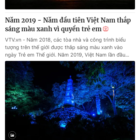
® Cấm sao chép dưới mọi hình thức nếu không có sự chấp
Năm 2019 - Năm đầu tiên Việt Nam thắp
thuận bằng văn bản. Ghi rõ nguồn VTV.vn khi phát hành lại
sáng màu xanh vì quyền trẻ em
thông tin từ website này.
VTV.vn - Năm 2018, các tòa nhà và công trình biểu
tượng trên thế giới được thắp sáng màu xanh vào
ngày Trẻ em Thế giới. Năm 2019, Việt Nam lần đầu...