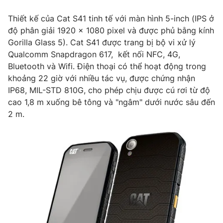
Ðiện thoại Thời báo VTV:
024.66 897 897
Thiết kế của Cat S41 tinh tế với màn hình 5-inch (IPS ở
Email:
toasoan@vtv.vn
độ phân giải 1920 x 1080 pixel và được phủ bằng kính
Liên hệ quảng cáo:
024-7300.7108
Gorilla Glass 5). Cat S41 được trang bị bộ vi xử lý
Qualcomm Snapdragon 617, kết nối NFC, 4G,
Bluetooth và Wifi. Điện thoại có thể hoạt động trong
khoảng 22 giờ với nhiều tác vụ, được chứng nhận
IP68, MIL-STD 810G, cho phép chịu được cú rơi từ độ
cao 1,8 m xuống bê tông và "ngâm" dưới nước sâu đến
2 m.
® Cấm sao chép dưới mọi hình thức nếu không có sự chấp
thuận bằng văn bản. Ghi rõ nguồn VTV.vn khi phát hành lại
thông tin từ website này.