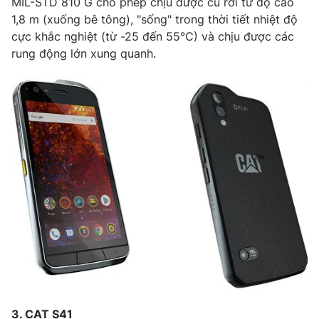
MIL-STD 810 G cho phép chịu được cú rơi từ độ cao
1,8 m (xuống bê tông), "sống" trong thời tiết nhiệt độ
cực khắc nghiệt (từ -25 đến 55°C) và chịu được các
rung động lớn xung quanh.
THỜI BÁO VTV
Theo dõi báo trên
Cơ quan chủ quản:
Đài Truyền hình Việt Nam
Cơ quan báo chí:
Thời báo VTV
Giấy phép hoạt động báo in và báo điện tử số 483/GP-BTTTT
cấp ngày 29/12/2023
Tổng Biên tập:
Vũ Thanh Thủy
Phó Tổng Biên tập:
Nguyễn Thị Mỹ Hạnh, Phạm Quốc Thắng,
Nguyễn Trọng Ninh
Tổng đài VTV:
024.38 355 931 - 024.38 355 932
3. CAT S41