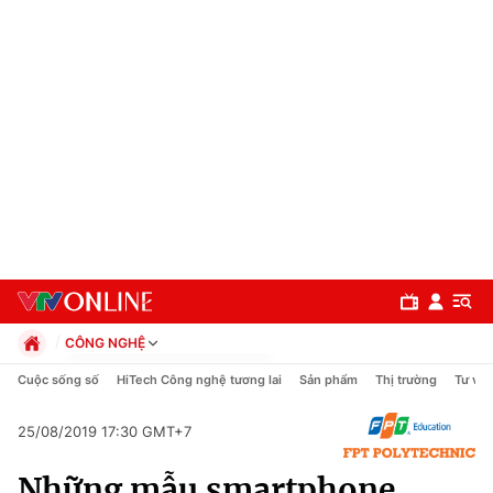
CÔNG NGHỆ
Chính trị
Cuộc sống số
HiTech Công nghệ tương lai
Sản phẩm
Thị trường
Tư vấn
Xã hội
Pháp luật
25/08/2019 17:30 GMT+7
Chuyên mục
Kinh tế
Những mẫu smartphone
Thể thao