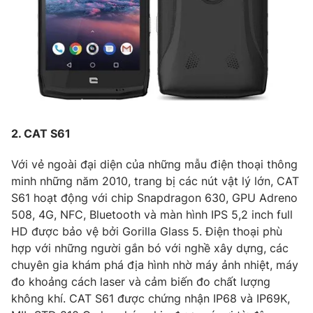
Photo
Infographic
Video
Shorts video
VTV Money
VTV Thể thao
2. CAT S61
VTV Sức khoẻ
Bất động sản
Với vẻ ngoài đại diện của những mẫu điện thoại thông
minh những năm 2010, trang bị các nút vật lý lớn, CAT
Thị trường 24h
Tấm lòng Việt
S61 hoạt động với chip Snapdragon 630, GPU Adreno
508, 4G, NFC, Bluetooth và màn hình IPS 5,2 inch full
VTV4
Vươn mình bằng AI
HD được bảo vệ bởi Gorilla Glass 5. Điện thoại phù
hợp với những người gắn bó với nghề xây dựng, các
chuyên gia khám phá địa hình nhờ máy ảnh nhiệt, máy
VTV9
VTV8
đo khoảng cách laser và cảm biến đo chất lượng
không khí. CAT S61 được chứng nhận IP68 và IP69K,
Liên hệ tòa soạn
English