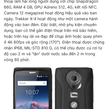
thoại làm hài lòng người dùng với chip Snapdragon
Phim VTV
Giải trí
660, RAM 4 GB, GPU Adreno 512, 4G, kết nối NFC.
Hậu trường
Camera 12 megapixel hoạt động hiệu quả vào ban
Điện ảnh
ngày. Trekker X-4 hoạt động như một camera hành
Đời sống
Nhân vật
động vào ban đêm. Đặc biệt, nhờ phụ kiện chuyên
Âm nhạc
Du lịch
dụng, bạn có thể gắn điện thoại trên mũ bảo hiểm,
Khán giả
Giáo dục
Sao
hoặc trên tay lái xe đạp để chụp ảnh hoặc quay phim
Làm đẹp
Giải sao mai
ở 4K 60fps và góc rộng (170°). Điện thoại được chứng
Tuyển sinh
Công nghệ
nhận IP68, MIL-STD 810 G, có thể chịu được cú rơi từ
Chất lượng cuộc sống
Học trực tuyến
độ cao 2 m và "lặn" dưới nước sâu đến 2 m trong
Hitech Công nghệ tương lai
vòng 60 phút.
Giao lưu trực tuyến
Sản phẩm
Lịch phát sóng
Thị trường
Tư vấn
Chuyên mục khác
Emagazine
Podcast