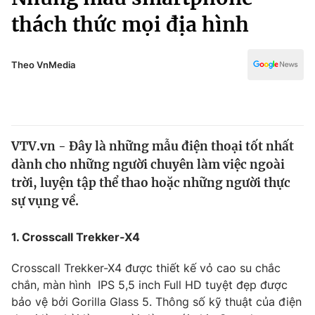
Chính trị
Truyền hình
thách thức mọi địa hình
Văn hóa - Giải trí
Xã hội
Y tế
Theo VnMedia
Đời sống
Pháp luật
Công nghệ
Giáo dục
Y tế
VTV.vn - Đây là những mẫu điện thoại tốt nhất
dành cho những người chuyên làm việc ngoài
Thế giới
trời, luyện tập thể thao hoặc những người thực
Tin tức
sự vụng về.
Kinh tế
Thế giới đó đây
1. Crosscall Trekker-X4
Tài chính
Dữ liệu và đời sống
Câu chuyện quốc tế
Thị trường
Crosscall Trekker-X4 được thiết kế vỏ cao su chắc
chắn, màn hình IPS 5,5 inch Full HD tuyệt đẹp được
Truyền hình
Góc doanh nghiệp
bảo vệ bởi Gorilla Glass 5. Thông số kỹ thuật của điện