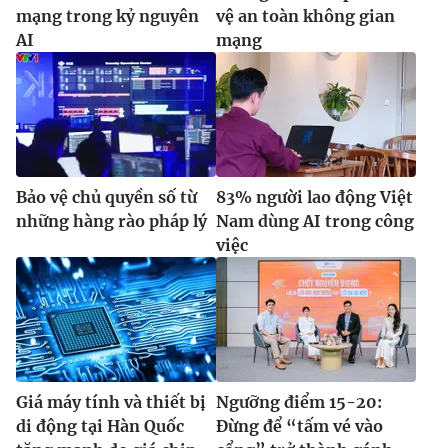
Ðiện thoại Thời báo VTV:
024.66 897 897
mạng trong kỷ nguyên
vệ an toàn không gian
AI
mạng
Email:
toasoan@vtv.vn
Liên hệ quảng cáo:
024-7300.7108
Bảo vệ chủ quyền số từ
83% người lao động Việt
những hàng rào pháp lý
Nam dùng AI trong công
việc
® Cấm sao chép dưới mọi hình thức nếu không có sự chấp
thuận bằng văn bản. Ghi rõ nguồn VTV.vn khi phát hành lại
thông tin từ website này.
Giá máy tính và thiết bị
Ngưỡng điểm 15-20:
di động tại Hàn Quốc
Đừng để “tấm vé vào