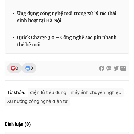
Photo
Infographic
Ứng dụng công nghệ mới trong xử lý rác thải
sinh hoạt tại Hà Nội
Video
Shorts video
Quick Charge 3.0 – Công nghệ sạc pin nhanh
VTV Money
VTV Thể thao
thế hệ mới
VTV Sức khoẻ
Bất động sản
0
0
Thị trường 24h
Tấm lòng Việt
Từ khóa:
điện tử tiêu dùng
máy ảnh chuyên nghiệp
VTV4
Vươn mình bằng AI
Xu hướng công nghệ điện tử
VTV9
VTV8
Bình luận
(
0
)
Liên hệ tòa soạn
English