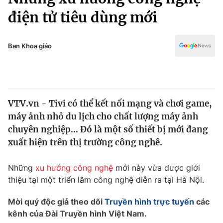
Chính trị
Truyền hình
điện tử tiêu dùng mới
Văn hóa - Giải trí
Xã hội
Y tế
Ban Khoa giáo
Đời sống
Pháp luật
Công nghệ
Giáo dục
Y tế
VTV.vn - Tivi có thể kết nối mạng và chơi game,
máy ảnh nhỏ du lịch cho chất lượng máy ảnh
Thế giới
chuyên nghiệp… Đó là một số thiết bị mới đang
Tin tức
xuất hiện trên thị trường công nghê.
Kinh tế
Thế giới đó đây
Những
xu hướng công nghệ
mới này vừa được giới
Tài chính
Dữ liệu và đời sống
Câu chuyện quốc tế
thiệu tại một triển lãm công nghệ diễn ra tại Hà Nội.
Thị trường
Mời quý độc giả theo dõi
Truyền hình trực tuyến
các
Truyền hình
Góc doanh nghiệp
kênh của Đài Truyền hình Việt Nam.