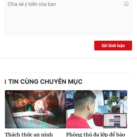
THỜI BÁO VTV
Gửi bình luận
Theo dõi báo trên
Cơ quan chủ quản:
Đài Truyền hình Việt Nam
TIN CÙNG CHUYÊN MỤC
Cơ quan báo chí:
Thời báo VTV
Giấy phép hoạt động báo in và báo điện tử số 483/GP-BTTTT
cấp ngày 29/12/2023
Tổng Biên tập:
Vũ Thanh Thủy
Phó Tổng Biên tập:
Nguyễn Thị Mỹ Hạnh, Phạm Quốc Thắng,
Nguyễn Trọng Ninh
Tổng đài VTV:
024.38 355 931 - 024.38 355 932
Thách thức an ninh
Phòng thủ đa lớp để bảo