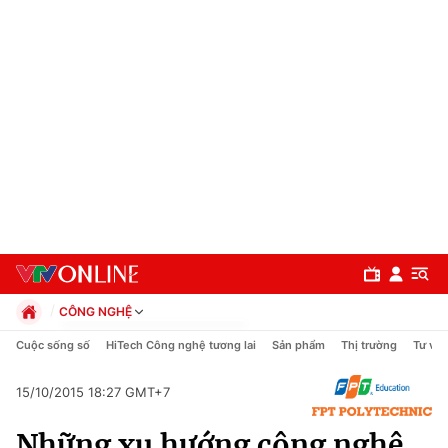
CÔNG NGHỆ
Chính trị
Cuộc sống số
HiTech Công nghệ tương lai
Sản phẩm
Thị trường
Tư vấn
Xã hội
Pháp luật
15/10/2015 18:27 GMT+7
Chuyên mục
Kinh tế
Những xu hướng công nghệ
Thể thao