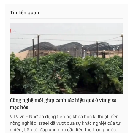
Phim VTV
Giải trí
Tin liên quan
Hậu trường
Điện ảnh
Đời sống
Nhân vật
Âm nhạc
Du lịch
Khán giả
Giáo dục
Sao
Làm đẹp
Giải sao mai
Tuyển sinh
Công nghệ
Chất lượng cuộc sống
Học trực tuyến
Hitech Công nghệ tương lai
Giao lưu trực tuyến
Sản phẩm
Lịch phát sóng
Thị trường
Công nghệ mới giúp canh tác hiệu quả ở vùng sa
Tư vấn
mạc hóa
Chuyên mục khác
VTV.vn - Nhờ áp dụng tiến bộ khoa học kĩ thuật, nền
nông nghiệp Israel đã vượt qua sự khắc nghiệt của tự
Emagazine
Podcast
nhiên, tiến tới đáp ứng nhu cầu tiêu thụ trong nước.