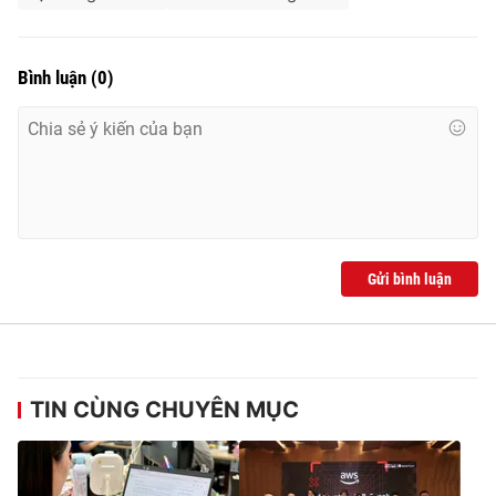
Bình luận
(
0
)
Gửi bình luận
TIN CÙNG CHUYÊN MỤC