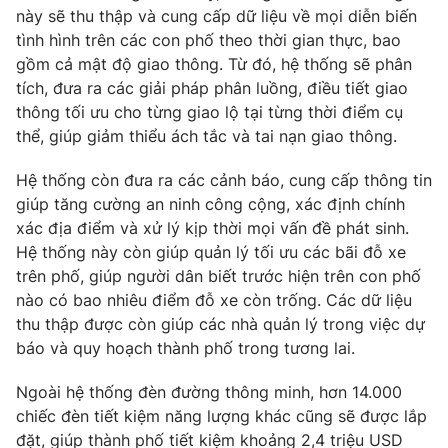
này sẽ thu thập và cung cấp dữ liệu về mọi diễn biến
Photo
Infographic
tình hình trên các con phố theo thời gian thực, bao
gồm cả mật độ giao thông. Từ đó, hệ thống sẽ phân
tích, đưa ra các giải pháp phân luồng, điều tiết giao
Video
Shorts video
thông tối ưu cho từng giao lộ tại từng thời điểm cụ
thể, giúp giảm thiểu ách tắc và tai nạn giao thông.
VTV Money
VTV Thể thao
Hệ thống còn đưa ra các cảnh báo, cung cấp thông tin
giúp tăng cường an ninh công cộng, xác định chính
VTV Sức khoẻ
Bất động sản
xác địa điểm và xử lý kịp thời mọi vấn đề phát sinh.
Hệ thống này còn giúp quản lý tối ưu các bãi đỗ xe
Thị trường 24h
Tấm lòng Việt
trên phố, giúp người dân biết trước hiện trên con phố
nào có bao nhiêu điểm đỗ xe còn trống. Các dữ liệu
VTV4
Vươn mình bằng AI
thu thập được còn giúp các nhà quản lý trong việc dự
báo và quy hoạch thành phố trong tương lai.
VTV9
VTV8
Ngoài hệ thống đèn đường thông minh, hơn 14.000
chiếc đèn tiết kiệm năng lượng khác cũng sẽ được lắp
Liên hệ tòa soạn
English
đặt, giúp thành phố tiết kiệm khoảng 2,4 triệu USD