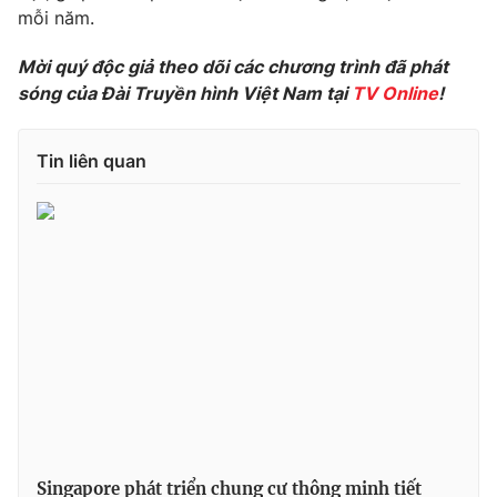
mỗi năm.
Mời quý độc giả theo dõi các chương trình đã phát
sóng của Đài Truyền hình Việt Nam tại
TV Online
!
THỜI BÁO VTV
Tin liên quan
Theo dõi báo trên
Cơ quan chủ quản:
Đài Truyền hình Việt Nam
Cơ quan báo chí:
Thời báo VTV
Giấy phép hoạt động báo in và báo điện tử số 483/GP-BTTTT
cấp ngày 29/12/2023
Tổng Biên tập:
Vũ Thanh Thủy
Phó Tổng Biên tập:
Nguyễn Thị Mỹ Hạnh, Phạm Quốc Thắng,
Nguyễn Trọng Ninh
Tổng đài VTV:
024.38 355 931 - 024.38 355 932
Singapore phát triển chung cư thông minh tiết