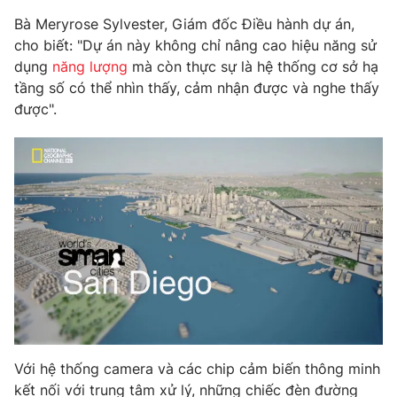
Phim VTV
Giải trí
Bà Meryrose Sylvester, Giám đốc Điều hành dự án,
Hậu trường
cho biết: "Dự án này không chỉ nâng cao hiệu năng sử
Điện ảnh
dụng
năng lượng
mà còn thực sự là hệ thống cơ sở hạ
Đời sống
Nhân vật
tầng số có thể nhìn thấy, cảm nhận được và nghe thấy
Âm nhạc
Du lịch
được".
Khán giả
Giáo dục
Sao
Làm đẹp
Giải sao mai
Tuyển sinh
Công nghệ
Chất lượng cuộc sống
Học trực tuyến
Hitech Công nghệ tương lai
Giao lưu trực tuyến
Sản phẩm
Lịch phát sóng
Thị trường
Tư vấn
Chuyên mục khác
Với hệ thống camera và các chip cảm biến thông minh
Emagazine
Podcast
kết nối với trung tâm xử lý, những chiếc đèn đường