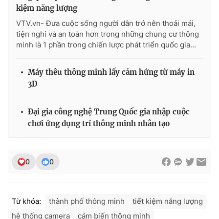
Ðiện thoại Thời báo VTV:
024.66 897 897
kiệm năng lượng
Email:
toasoan@vtv.vn
VTV.vn- Đưa cuộc sống người dân trở nên thoải mái,
Liên hệ quảng cáo:
024-7300.7108
tiện nghi và an toàn hơn trong những chung cư thông
minh là 1 phần trong chiến lược phát triển quốc gia...
Máy thêu thông minh lấy cảm hứng từ máy in
3D
Đại gia công nghệ Trung Quốc gia nhập cuộc
chơi ứng dụng trí thông minh nhân tạo
0
0
® Cấm sao chép dưới mọi hình thức nếu không có sự chấp
thuận bằng văn bản. Ghi rõ nguồn VTV.vn khi phát hành lại
thông tin từ website này.
Từ khóa:
thành phố thông minh
tiết kiệm năng lượng
hệ thống camera
cảm biến thông minh