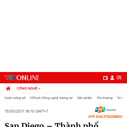
CÔNG NGHỆ
Chính trị
Cuộc sống số
HiTech Công nghệ tương lai
Sản phẩm
Thị trường
Tư vấn
Xã hội
Pháp luật
15/05/2017 18:10 GMT+7
Chuyên mục
Kinh tế
San Diego – Thành phố
Thể thao