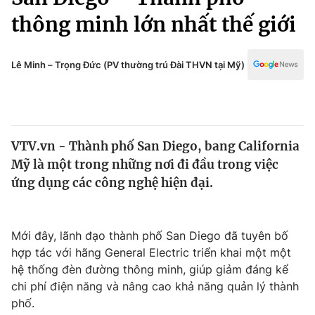
Chính trị
Truyền hình
thông minh lớn nhất thế giới
Văn hóa - Giải trí
Xã hội
Y tế
Lê Minh – Trọng Đức (PV thường trú Đài THVN tại Mỹ)
Đời sống
Pháp luật
Công nghệ
Giáo dục
Y tế
VTV.vn - Thành phố San Diego, bang California
Mỹ là một trong những nơi đi đầu trong việc
Thế giới
ứng dụng các công nghệ hiện đại.
Tin tức
Kinh tế
Thế giới đó đây
Mới đây, lãnh đạo thành phố San Diego đã tuyên bố
Tài chính
Dữ liệu và đời sống
hợp tác với hãng General Electric triển khai một một
Câu chuyện quốc tế
Thị trường
hệ thống đèn đường thông minh, giúp giảm đáng kể
chi phí điện năng và nâng cao khả năng quản lý thành
Truyền hình
Góc doanh nghiệp
phố.