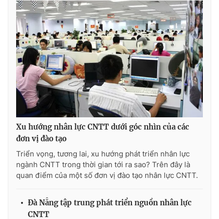
Photo
Infographic
Video
Shorts video
VTV Money
VTV Thể thao
VTV Sức khoẻ
Bất động sản
Xu hướng nhân lực CNTT dưới góc nhìn của các
Thị trường 24h
Tấm lòng Việt
đơn vị đào tạo
Triển vọng, tương lai, xu hướng phát triển nhân lực
VTV4
Vươn mình bằng AI
ngành CNTT trong thời gian tới ra sao? Trên đây là
quan điểm của một số đơn vị đào tạo nhân lực CNTT.
VTV9
VTV8
Đà Nẵng tập trung phát triển nguồn nhân lực
Liên hệ tòa soạn
English
CNTT