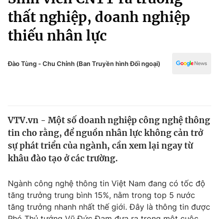
Chính trị
Truyền hình
thất nghiệp, doanh nghiệp
Văn hóa - Giải trí
Xã hội
thiếu nhân lực
Y tế
Đời sống
Pháp luật
Công nghệ
Đào Tùng - Chu Chỉnh (Ban Truyền hình Đối ngoại)
Giáo dục
Y tế
Thế giới
VTV.vn - Một số doanh nghiệp công nghệ thông
tin cho rằng, để nguồn nhân lực không cản trở
Tin tức
Kinh tế
sự phát triển của ngành, cần xem lại ngay từ
Thế giới đó đây
khâu đào tạo ở các trường.
Tài chính
Dữ liệu và đời sống
Câu chuyện quốc tế
Ngành công nghệ thông tin Việt Nam đang có tốc độ
Thị trường
tăng trưởng trung bình 15%, nằm trong top 5 nước
Truyền hình
Góc doanh nghiệp
tăng trưởng nhanh nhất thế giới. Đây là thông tin được
Phó Thủ tướng Vũ Đức Đam đưa ra trong một cuộc