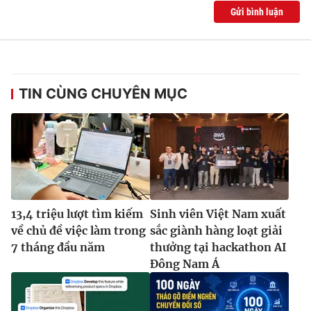
Ðiện thoại Thời báo VTV:
024.66 897 897
Gửi bình luận
Email:
toasoan@vtv.vn
Liên hệ quảng cáo:
024-7300.7108
TIN CÙNG CHUYÊN MỤC
13,4 triệu lượt tìm kiếm
Sinh viên Việt Nam xuất
về chủ đề việc làm trong
sắc giành hàng loạt giải
® Cấm sao chép dưới mọi hình thức nếu không có sự chấp
7 tháng đầu năm
thưởng tại hackathon AI
thuận bằng văn bản. Ghi rõ nguồn VTV.vn khi phát hành lại
Đông Nam Á
thông tin từ website này.