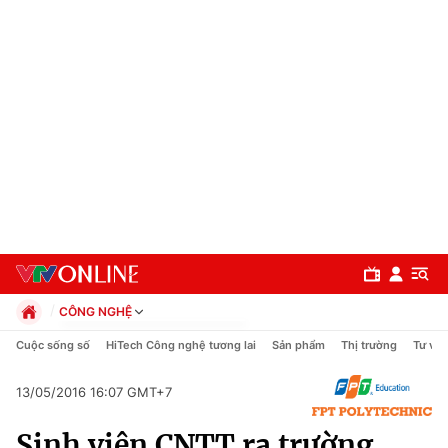
CÔNG NGHỆ
Chính trị
Cuộc sống số
HiTech Công nghệ tương lai
Sản phẩm
Thị trường
Tư vấn
Xã hội
Pháp luật
13/05/2016 16:07 GMT+7
Chuyên mục
Kinh tế
Sinh viên CNTT ra trường
Thể thao