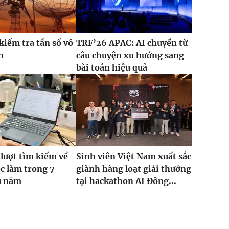
kiểm tra tần số vô
TRF’26 APAC: AI chuyển từ
n
câu chuyện xu hướng sang
bài toán hiệu quả
 lượt tìm kiếm về
Sinh viên Việt Nam xuất sắc
ệc làm trong 7
giành hàng loạt giải thưởng
u năm
tại hackathon AI Đông...