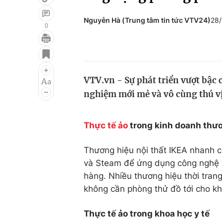
Nguyễn Hà (Trung tâm tin tức VTV24)
28
0
Giải trí
Đời sống
Điện ảnh
Du lịch
VTV.vn - Sự phát triển vượt bậc
Âm nhạc
Làm đẹp
nghiệm mới mẻ và vô cùng thú vị
Sao
Chất lượng cuộc sốn
Thực tế ảo
trong kinh doanh thư
Thương hiệu nội thất IKEA nhanh 
và Steam để ứng dụng công nghệ 
hàng. Nhiều thương hiệu thời tra
không cần phòng thử đồ tới cho k
Thực tế ảo trong khoa học y tế