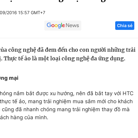
Góc ảnh
/09/2016 15:57 GMT+7
Chia sẻ
Giáo dục
Công nghệ
Tuyển sinh
Hitech Công ng
 của công nghệ đã đem đến cho con người những trải
Học trực tuyến
Sản phẩm
. Thực tế ảo là một loại công nghệ đa ứng dụng.
g
Thị trường
Tư vấn
ơng mại
chóng nắm bắt được xu hướng, nên đã bắt tay với HTC
thực tế ảo, mang trải nghiệm mua sắm mới cho khách
ng cũng đã nhanh chóng mang trải nghiệm thay đồ mà
hách hàng của mình.