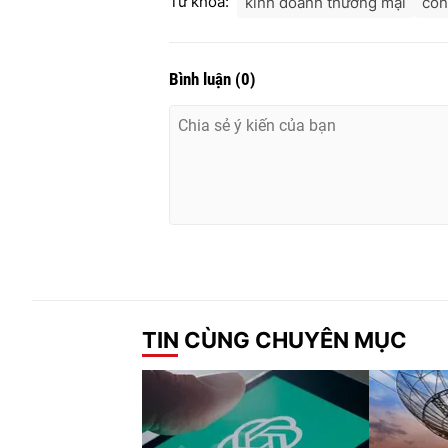
Từ khóa:
kinh doanh thương mại
côn
Bình luận
(
0
)
TIN CÙNG CHUYÊN MỤC