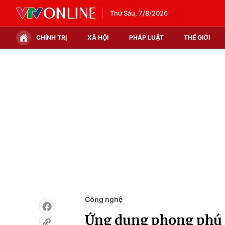
Thứ Sáu, 7/8/2026
CHÍNH TRỊ
XÃ HỘI
PHÁP LUẬT
THẾ GIỚI
Chính trị
Xã hội
Thế giới
Kinh tế
Tin tức
Tài chính
Thế giới đó đây
Thị trường
Câu chuyện quốc tế
Góc doanh nghiệp
Dữ liệu và đời sống
Công nghệ
Ứng dụng phong phú t