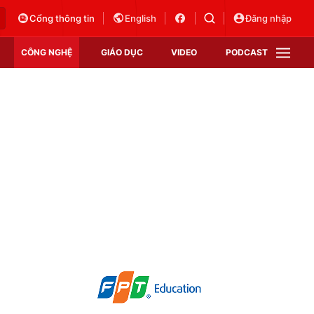
Cổng thông tin
English
Đăng nhập
CÔNG NGHỆ
GIÁO DỤC
VIDEO
PODCAST
VTV Money
VTV Thể thao
VTV Sức khoẻ
Bất động sản
Thị trường 24h
Tấm lòng Việt
Vươn mình bằng AI
VTV4
VTV8
VTV9
Lịch phát sóng
Giao lưu trực tuyến
Sự kiện