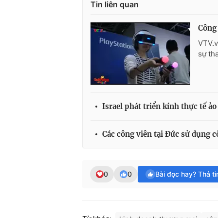
Tin liên quan
Công 
VTV.v
sự th
Israel phát triển kính thực tế ả
Các công viên tại Đức sử dụng c
0
0
Bài đọc hay? Thả t