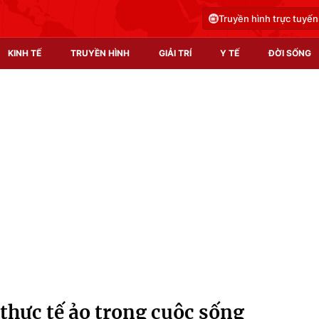
Truyền hình trực tuyến
KINH TẾ
TRUYỀN HÌNH
GIẢI TRÍ
Y TẾ
ĐỜI SỐNG
Pháp luật
Y tế
Truyền hình
Multimedia
Phim VTV
Video
Hậu trường
Shorts video
Nhân vật
Podcast
Khán giả
EMagazine
Giải sao mai
Photo
hực tế ảo trong cuộc sống
Infographic