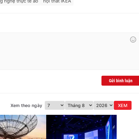
g nghệ thực tế ảo
nội thất IKEA
Gửi bình luận
Xem theo ngày
XEM