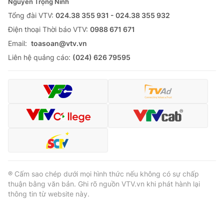
Nguyễn Trọng Ninh
Tổng đài VTV:
024.38 355 931 - 024.38 355 932
Ðiện thoại Thời báo VTV:
0988 671 671
Email:
toasoan@vtv.vn
Liên hệ quảng cáo:
(024) 626 79595
® Cấm sao chép dưới mọi hình thức nếu không có sự chấp
thuận bằng văn bản. Ghi rõ nguồn VTV.vn khi phát hành lại
thông tin từ website này.