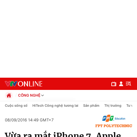
CÔNG NGHỆ
Chính trị
Cuộc sống số
HiTech Công nghệ tương lai
Sản phẩm
Thị trường
Tư vấn
Xã hội
Pháp luật
08/09/2016 14:49 GMT+7
Chuyên mục
Kinh tế
Vừa ra mắt iPhone 7, Apple
Thể thao