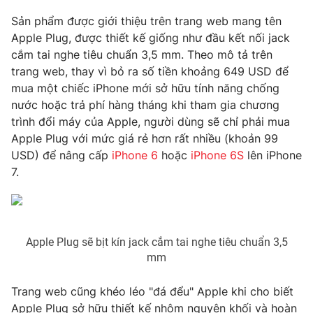
Sản phẩm được giới thiệu trên trang web mang tên
Photo
Infographic
Apple Plug, được thiết kế giống như đầu kết nối jack
cắm tai nghe tiêu chuẩn 3,5 mm. Theo mô tả trên
Video
Shorts video
trang web, thay vì bỏ ra số tiền khoảng 649 USD để
mua một chiếc iPhone mới sở hữu tính năng chống
VTV Money
VTV Thể thao
nước hoặc trả phí hàng tháng khi tham gia chương
trình đổi máy của Apple, người dùng sẽ chỉ phải mua
Apple Plug với mức giá rẻ hơn rất nhiều (khoản 99
VTV Sức khoẻ
Bất động sản
USD) để nâng cấp
iPhone 6
hoặc
iPhone 6S
lên iPhone
7.
Thị trường 24h
Tấm lòng Việt
VTV4
Vươn mình bằng AI
Apple Plug sẽ bịt kín jack cắm tai nghe tiêu chuẩn 3,5
mm
VTV9
VTV8
Trang web cũng khéo léo "đá đểu" Apple khi cho biết
Liên hệ tòa soạn
English
Apple Plug sở hữu thiết kế nhôm nguyên khối và hoàn