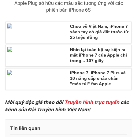
Apple Plug sở hữu các màu sắc tương ứng với các
Ðiện thoại Thời báo VTV:
024.66 897 897
phiên bản iPhone 6S
Email:
toasoan@vtv.vn
Liên hệ quảng cáo:
024-7300.7108
Chưa về Việt Nam, iPhone 7
xách tay có giá đặt trước từ
25 triệu đồng
Nhìn lại toàn bộ sự kiện ra
mắt iPhone 7 của Apple chỉ
trong... 107 giây
iPhone 7, iPhone 7 Plus và
10 nâng cấp chắc chắn
"móc túi" fan Apple
Mời quý độc giả theo dõi
Truyền hình trực tuyến
các
® Cấm sao chép dưới mọi hình thức nếu không có sự chấp
kênh của Đài Truyền hình Việt Nam!
thuận bằng văn bản. Ghi rõ nguồn VTV.vn khi phát hành lại
thông tin từ website này.
Tin liên quan