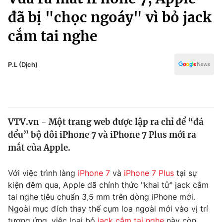
Chính trị
Truyền hình
đã bị "chọc ngoáy" vì bỏ jack
Văn hóa - Giải trí
Xã hội
cắm tai nghe
Y tế
Đời sống
Pháp luật
Công nghệ
P.L (Dịch)
Giáo dục
Y tế
Thế giới
VTV.vn - Một trang web được lập ra chỉ để “đá
đểu” bộ đôi iPhone 7 và iPhone 7 Plus mới ra
Tin tức
Kinh tế
mắt của Apple.
Thế giới đó đây
Tài chính
Với việc trình làng
iPhone 7
và
iPhone 7 Plus
tại sự
Dữ liệu và đời sống
Câu chuyện quốc tế
kiện đêm qua, Apple đã chính thức "khai tử" jack cắm
Thị trường
tai nghe tiêu chuẩn 3,5 mm trên dòng iPhone mới.
Truyền hình
Góc doanh nghiệp
Ngoài mục đích thay thế cụm loa ngoài mới vào vị trí
tương ứng, việc loại bỏ
jack cắm tai nghe
này còn