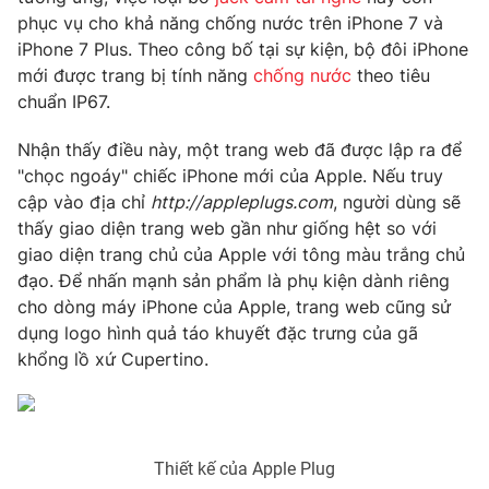
Phim VTV
phục vụ cho khả năng chống nước trên iPhone 7 và
Giải trí
iPhone 7 Plus. Theo công bố tại sự kiện, bộ đôi iPhone
Hậu trường
Điện ảnh
mới được trang bị tính năng
chống nước
theo tiêu
Đời sống
Nhân vật
chuẩn IP67.
Âm nhạc
Du lịch
Khán giả
Nhận thấy điều này, một trang web đã được lập ra để
Giáo dục
Sao
"chọc ngoáy" chiếc iPhone mới của Apple. Nếu truy
Làm đẹp
Giải sao mai
Tuyển sinh
cập vào địa chỉ
http://appleplugs.com
, người dùng sẽ
Công nghệ
Chất lượng cuộc sống
thấy giao diện trang web gần như giống hệt so với
Học trực tuyến
giao diện trang chủ của Apple với tông màu trắng chủ
Hitech Công nghệ tương lai
Giao lưu trực tuyến
đạo. Để nhấn mạnh sản phẩm là phụ kiện dành riêng
Sản phẩm
cho dòng máy iPhone của Apple, trang web cũng sử
dụng logo hình quả táo khuyết đặc trưng của gã
Lịch phát sóng
Thị trường
khổng lồ xứ Cupertino.
Tư vấn
Chuyên mục khác
Emagazine
Podcast
Thiết kế của Apple Plug