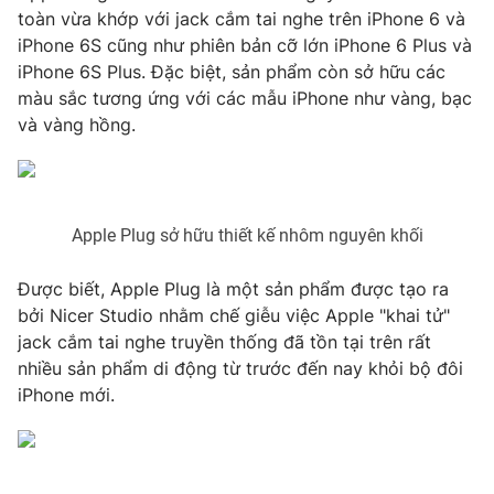
toàn vừa khớp với jack cắm tai nghe trên iPhone 6 và
iPhone 6S cũng như phiên bản cỡ lớn iPhone 6 Plus và
iPhone 6S Plus. Đặc biệt, sản phẩm còn sở hữu các
màu sắc tương ứng với các mẫu iPhone như vàng, bạc
THỜI BÁO VTV
và vàng hồng.
Theo dõi báo trên
Apple Plug sở hữu thiết kế nhôm nguyên khối
Cơ quan chủ quản:
Đài Truyền hình Việt Nam
Được biết, Apple Plug là một sản phẩm được tạo ra
Cơ quan báo chí:
Thời báo VTV
bởi Nicer Studio nhằm chế giễu việc Apple "khai tử"
Giấy phép hoạt động báo in và báo điện tử số 483/GP-BTTTT
jack cắm tai nghe truyền thống đã tồn tại trên rất
cấp ngày 29/12/2023
nhiều sản phẩm di động từ trước đến nay khỏi bộ đôi
Tổng Biên tập:
Vũ Thanh Thủy
iPhone mới.
Phó Tổng Biên tập:
Nguyễn Thị Mỹ Hạnh, Phạm Quốc Thắng,
Nguyễn Trọng Ninh
Tổng đài VTV:
024.38 355 931 - 024.38 355 932