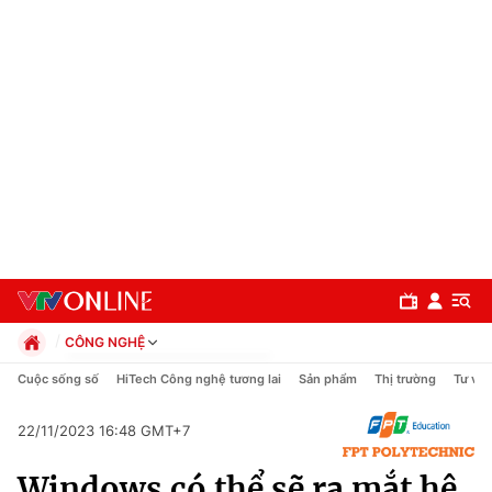
CÔNG NGHỆ
Chính trị
Cuộc sống số
HiTech Công nghệ tương lai
Sản phẩm
Thị trường
Tư vấn
Xã hội
Pháp luật
22/11/2023 16:48 GMT+7
Chuyên mục
Kinh tế
Windows có thể sẽ ra mắt hệ
Thể thao