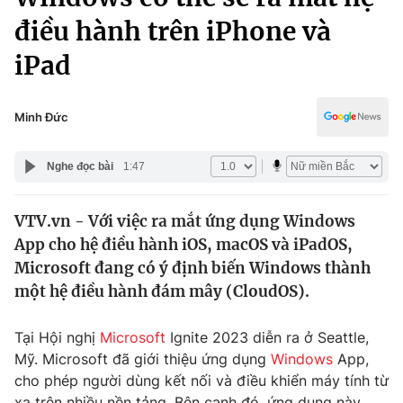
Chính trị
Truyền hình
điều hành trên iPhone và
Văn hóa - Giải trí
Xã hội
iPad
Y tế
Đời sống
Pháp luật
Công nghệ
Minh Đức
Giáo dục
Y tế
Nghe đọc bài
1:47
Thế giới
VTV.vn - Với việc ra mắt ứng dụng Windows
App cho hệ điều hành iOS, macOS và iPadOS,
Tin tức
Kinh tế
Microsoft đang có ý định biến Windows thành
Thế giới đó đây
một hệ điều hành đám mây (CloudOS).
Tài chính
Dữ liệu và đời sống
Câu chuyện quốc tế
Tại Hội nghị
Microsoft
Ignite 2023 diễn ra ở Seattle,
Thị trường
Mỹ. Microsoft đã giới thiệu ứng dụng
Windows
App,
Truyền hình
Góc doanh nghiệp
cho phép người dùng kết nối và điều khiển máy tính từ
xa trên nhiều nền tảng. Bên cạnh đó, ứng dụng này