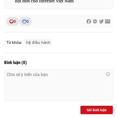
hội mới cho Internet Việt Nam
Ðiện thoại Thời báo VTV:
024.66 897 897
Email:
toasoan@vtv.vn
Liên hệ quảng cáo:
024-7300.7108
0
0
Từ khóa:
hệ điều hành
Bình luận
(
0
)
® Cấm sao chép dưới mọi hình thức nếu không có sự chấp
thuận bằng văn bản. Ghi rõ nguồn VTV.vn khi phát hành lại
thông tin từ website này.
Gửi bình luận