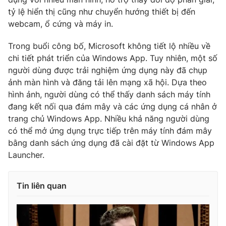
tỷ lệ hiển thị cũng như chuyển hướng thiết bị đến
Photo
Infographic
webcam, ổ cứng và máy in.
Video
Shorts video
Trong buổi công bố, Microsoft không tiết lộ nhiều về
chi tiết phát triển của Windows App. Tuy nhiên, một số
người dùng được trải nghiệm ứng dụng này đã chụp
VTV Money
VTV Thể thao
ảnh màn hình và đăng tải lên mạng xã hội. Dựa theo
hình ảnh, người dùng có thể thấy danh sách máy tính
VTV Sức khoẻ
Bất động sản
đang kết nối qua đám mây và các ứng dụng cá nhân ở
trang chủ Windows App. Nhiều khả năng người dùng
có thể mở ứng dụng trực tiếp trên máy tính đám mây
Thị trường 24h
Tấm lòng Việt
bằng danh sách ứng dụng đã cài đặt từ Windows App
Launcher.
VTV4
Vươn mình bằng AI
Tin liên quan
VTV9
VTV8
Liên hệ tòa soạn
English