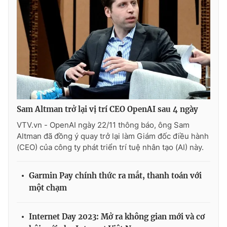
THỜI BÁO VTV
Theo dõi báo trên
Sam Altman trở lại vị trí CEO OpenAI sau 4 ngày
VTV.vn - OpenAI ngày 22/11 thông báo, ông Sam
Cơ quan chủ quản:
Đài Truyền hình Việt Nam
Altman đã đồng ý quay trở lại làm Giám đốc điều hành
Cơ quan báo chí:
Thời báo VTV
(CEO) của công ty phát triển trí tuệ nhân tạo (AI) này.
Giấy phép hoạt động báo in và báo điện tử số 483/GP-BTTTT
cấp ngày 29/12/2023
Garmin Pay chính thức ra mắt, thanh toán với
Tổng Biên tập:
Vũ Thanh Thủy
một chạm
Phó Tổng Biên tập:
Nguyễn Thị Mỹ Hạnh, Phạm Quốc Thắng,
Nguyễn Trọng Ninh
Internet Day 2023: Mở ra không gian mới và cơ
Tổng đài VTV:
024.38 355 931 - 024.38 355 932