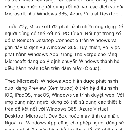
Phim VTV
Giải trí
cũng cho phép người dùng kết nối với các dịch vụ của
Hậu trường
Microsoft như Windows 365, Azure Virtual Desktop…
Điện ảnh
Đời sống
Nhân vật
Trước đây, Microsoft đã phát hành nhiều ứng dụng để
Âm nhạc
người dùng có thể kết nối PC từ xa. Nổi bật trong số
Du lịch
Khán giả
Giáo dục
đó là Remote Desktop Connect ở trên Windows và
Sao
Làm đẹp
gần đây là dịch vụ Windows 365. Tuy nhiên, với việc
Giải sao mai
Tuyển sinh
phát hành Windows App, trang The Verge cho rằng
Công nghệ
Chất lượng cuộc sống
Microsoft đang có ý định chuyển Windows thành hệ
Học trực tuyến
điều hành hoàn toàn trên đám mây (Cloud).
Hitech Công nghệ tương lai
Giao lưu trực tuyến
Sản phẩm
Theo Microsoft, Windows App hiện được phát hành
dưới dạng Preview (Xem trước) ở trên hệ điều hành
Lịch phát sóng
Thị trường
iOS, iPadOS, macOS, Windows và trình duyệt web. Với
ứng dụng này, người dùng có thể sử dụng các thiết bị
Tư vấn
trên để kết nối với Windows 365, Azure Virtual
Chuyên mục khác
Desktop, Microsoft Dev Box hoặc máy tính cá nhân.
Emagazine
Podcast
Ngoài ra, Windows App cũng cho phép người dùng sử
dụng với nhiều màn hình, hỗ trợ thay đổi độ phân giải,