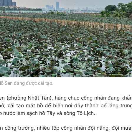
ồ Sen đang được cải tạo.
Sen (phường Nhật Tân), hàng chục công nhân đang khẩ
bờ, cải tạo mặt hồ để biến nơi đây thành bể lắng trun
p nước làm sạch hồ Tây và sông Tô Lịch.
ên công trường, nhiều tốp công nhân đội nắng, đội mưa