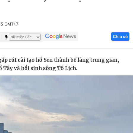
Góc ảnh
35 GMT+7
Giáo dục
Công nghệ
Chia sẻ
Tuyển sinh
Hitech Công ng
Học trực tuyến
Sản phẩm
p rút cải tạo hồ Sen thành bể lắng trung gian,
g
Thị trường
 Tây và hồi sinh sông Tô Lịch.
Tư vấn