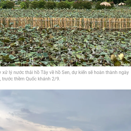
xử lý nước thải hồ Tây về hồ Sen, dự kiến sẽ hoàn thành ngày
, trước thềm Quốc khánh 2/9.