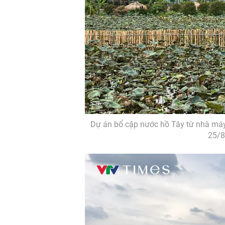
Dự án bổ cập nước hồ Tây từ nhà máy 
25/8