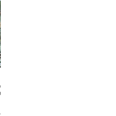
n
g
,