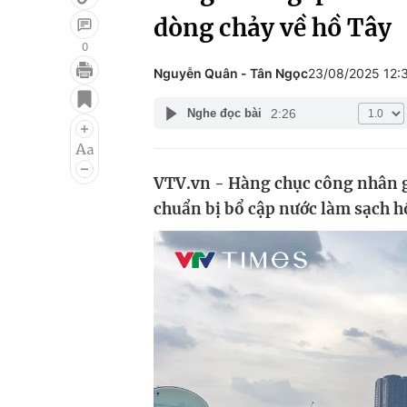
dòng chảy về hồ Tây
0
Nguyễn Quân - Tân Ngọc
23/08/2025 12:
Giải trí
Đời sống
2:26
Nghe đọc bài
Điện ảnh
Du lịch
Âm nhạc
Làm đẹp
VTV.vn - Hàng chục công nhân gấ
Sao
Chất lượng cuộc sốn
chuẩn bị bổ cập nước làm sạch hồ