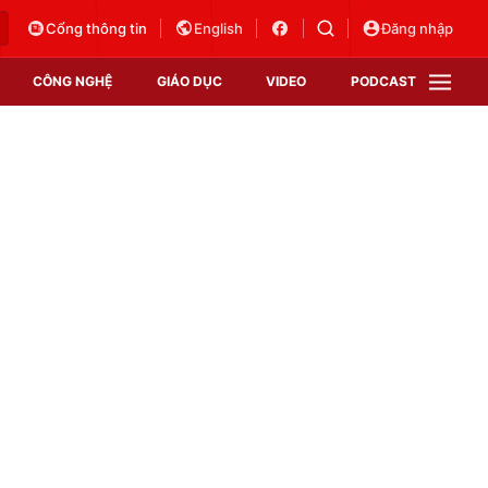
Cổng thông tin
English
Đăng nhập
CÔNG NGHỆ
GIÁO DỤC
VIDEO
PODCAST
VTV Money
VTV Thể thao
VTV Sức khoẻ
Bất động sản
Thị trường 24h
Tấm lòng Việt
Vươn mình bằng AI
VTV4
VTV8
VTV9
Lịch phát sóng
Giao lưu trực tuyến
Sự kiện