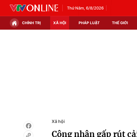
Thứ Năm, 6/8/2026
CHÍNH TRỊ
XÃ HỘI
PHÁP LUẬT
THẾ GIỚI
Chính trị
Xã hội
Thế giới
Kinh tế
Tin tức
Tài chính
Thế giới đó đây
Thị trường
Câu chuyện quốc tế
Góc doanh nghiệp
Dữ liệu và đời sống
Xã hội
Công nhân gấp rút cải