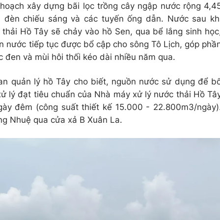
hoạch xây dựng bãi lọc trồng cây ngập nước rộng 4,4
, đèn chiếu sáng và các tuyến ống dẫn. Nước sau kh
 thải Hồ Tây sẽ chảy vào hồ Sen, qua bể lắng sinh học
ồn nước tiếp tục được bổ cập cho sông Tô Lịch, góp phầ
c đen và mùi hôi thối kéo dài nhiều năm qua.
Ban quản lý hồ Tây cho biết, nguồn nước sử dụng để b
ử lý đạt tiêu chuẩn của Nhà máy xử lý nước thải Hồ Tâ
ày đêm (công suất thiết kế 15.000 - 22.800m3/ngày)
ông Nhuệ qua cửa xả B Xuân La.