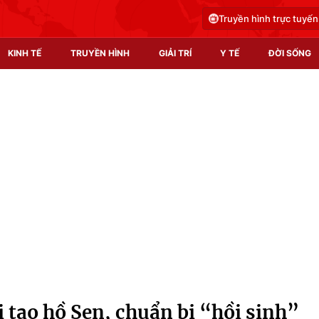
Truyền hình trực tuyến
KINH TẾ
TRUYỀN HÌNH
GIẢI TRÍ
Y TẾ
ĐỜI SỐNG
Pháp luật
Y tế
Truyền hình
Multimedia
Phim VTV
Video
Hậu trường
Shorts video
Nhân vật
Podcast
Khán giả
EMagazine
Giải sao mai
Photo
 tạo hồ Sen, chuẩn bị “hồi sinh”
Infographic