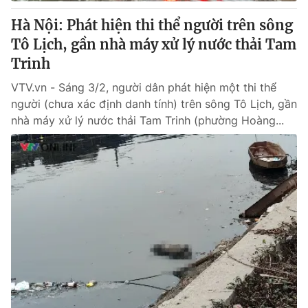
Hà Nội: Phát hiện thi thể người trên sông
® Cấm sao chép dưới mọi hình thức nếu không có sự chấp
Tô Lịch, gần nhà máy xử lý nước thải Tam
thuận bằng văn bản. Ghi rõ nguồn VTV.vn khi phát hành lại
Trinh
thông tin từ website này.
VTV.vn - Sáng 3/2, người dân phát hiện một thi thể
người (chưa xác định danh tính) trên sông Tô Lịch, gần
nhà máy xử lý nước thải Tam Trinh (phường Hoàng...