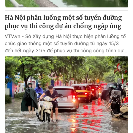
Giấy phép hoạt động báo in và báo điện tử số 483/GP-BTTTT
cấp ngày 29/12/2023
Hà Nội phân luồng một số tuyến đường
Tổng Biên tập:
Vũ Thanh Thủy
phục vụ thi công dự án chống ngập úng
Phó Tổng Biên tập:
Nguyễn Thị Mỹ Hạnh, Phạm Quốc Thắng,
Nguyễn Trọng Ninh
VTV.vn - Sở Xây dựng Hà Nội thực hiện phân luồng tổ
Tổng đài VTV:
024.38 355 931 - 024.38 355 932
chức giao thông một số tuyến đường từ ngày 15/3
Ðiện thoại Thời báo VTV:
024.66 897 897
đến hết ngày 31/5 để phục vụ thi công công trình dự...
Email:
toasoan@vtv.vn
Liên hệ quảng cáo:
024-7300.7108