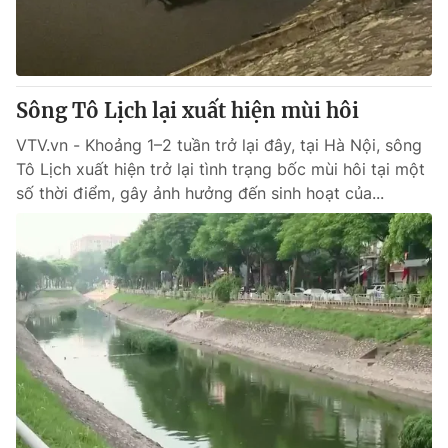
Thị trường 24h
Tấm lòng Việt
VTV4
Vươn mình bằng AI
Sông Tô Lịch lại xuất hiện mùi hôi
VTV9
VTV8
VTV.vn - Khoảng 1–2 tuần trở lại đây, tại Hà Nội, sông
Tô Lịch xuất hiện trở lại tình trạng bốc mùi hôi tại một
Liên hệ tòa soạn
English
số thời điểm, gây ảnh hưởng đến sinh hoạt của...
THỜI BÁO VTV
Theo dõi báo trên
Cơ quan chủ quản:
Đài Truyền hình Việt Nam
Cơ quan báo chí:
Thời báo VTV