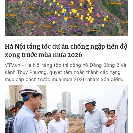
Tin tức
Kinh tế
Thế giới đó đây
Tài chính
Dữ liệu và đời sống
Câu chuyện quốc tế
Thị trường
Hà Nội tăng tốc dự án chống ngập tiến độ
Truyền hình
Góc doanh nghiệp
xong trước mùa mưa 2026
Phim VTV
Giải trí
VTV.vn - Hà Nội tăng tốc thi công hồ Đồng Bông 2 và
Hậu trường
kênh Thụy Phương, quyết tâm hoàn thành các hạng
Điện ảnh
mục cấp bách trước mùa mưa 2026 nhằm xóa điểm...
Đời sống
Nhân vật
Âm nhạc
Du lịch
Khán giả
Giáo dục
Sao
Làm đẹp
Giải sao mai
Tuyển sinh
Công nghệ
Chất lượng cuộc sống
Học trực tuyến
Hitech Công nghệ tương lai