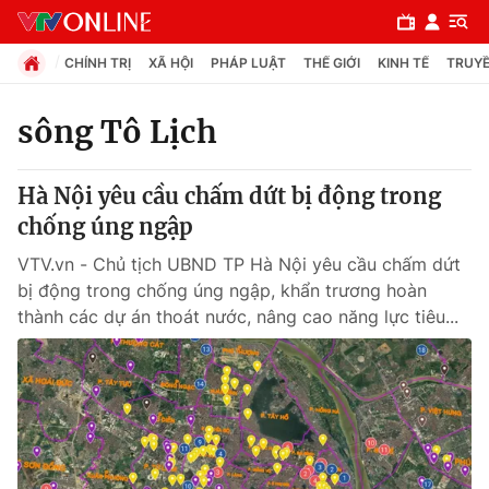
CHÍNH TRỊ
XÃ HỘI
PHÁP LUẬT
THẾ GIỚI
KINH TẾ
TRUYỀ
sông Tô Lịch
Chuyên mục
Hà Nội yêu cầu chấm dứt bị động trong
Chính trị
chống úng ngập
VTV.vn - Chủ tịch UBND TP Hà Nội yêu cầu chấm dứt
Xã hội
bị động trong chống úng ngập, khẩn trương hoàn
thành các dự án thoát nước, nâng cao năng lực tiêu...
Pháp luật
Y tế
Thế giới