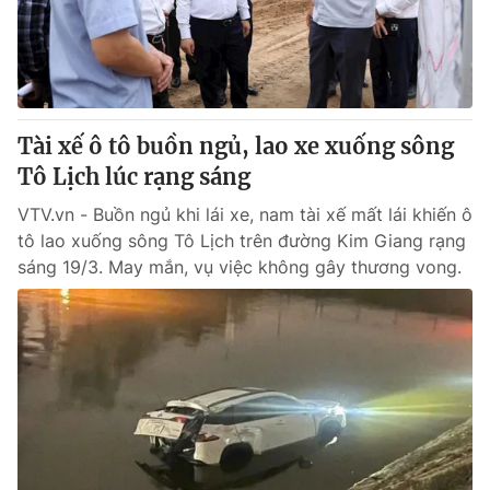
Giao lưu trực tuyến
Sản phẩm
Lịch phát sóng
Thị trường
Tư vấn
Tài xế ô tô buồn ngủ, lao xe xuống sông
Chuyên mục khác
Tô Lịch lúc rạng sáng
Emagazine
Podcast
VTV.vn - Buồn ngủ khi lái xe, nam tài xế mất lái khiến ô
tô lao xuống sông Tô Lịch trên đường Kim Giang rạng
Photo
Infographic
sáng 19/3. May mắn, vụ việc không gây thương vong.
Video
Shorts video
VTV Money
VTV Thể thao
VTV Sức khoẻ
Bất động sản