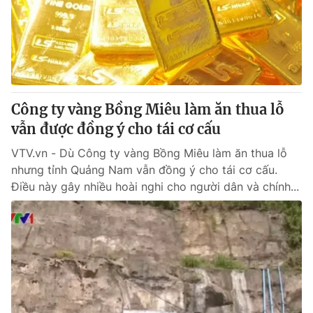
Tin tức
Kinh tế
Thế giới đó đây
Tài chính
Dữ liệu và đời sống
Câu chuyện quốc tế
Thị trường
Công ty vàng Bồng Miêu làm ăn thua lỗ
Truyền hình
Góc doanh nghiệp
vẫn được đồng ý cho tái cơ cấu
Phim VTV
Giải trí
VTV.vn - Dù Công ty vàng Bồng Miêu làm ăn thua lỗ
Hậu trường
nhưng tỉnh Quảng Nam vẫn đồng ý cho tái cơ cấu.
Điện ảnh
Điều này gây nhiều hoài nghi cho người dân và chính...
Đời sống
Nhân vật
Âm nhạc
Du lịch
Khán giả
Giáo dục
Sao
Làm đẹp
Giải sao mai
Tuyển sinh
Công nghệ
Chất lượng cuộc sống
Học trực tuyến
Hitech Công nghệ tương lai