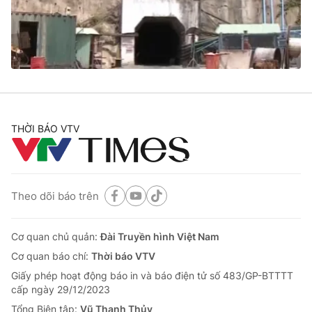
Giao lưu trực tuyến
Sản phẩm
Lịch phát sóng
Thị trường
Tư vấn
Chuyên mục khác
Emagazine
Podcast
THỜI BÁO VTV
Photo
Infographic
Theo dõi báo trên
Video
Shorts video
Cơ quan chủ quản:
Đài Truyền hình Việt Nam
VTV Money
VTV Thể thao
Cơ quan báo chí:
Thời báo VTV
Giấy phép hoạt động báo in và báo điện tử số 483/GP-BTTTT
VTV Sức khoẻ
Bất động sản
cấp ngày 29/12/2023
Tổng Biên tập:
Vũ Thanh Thủy