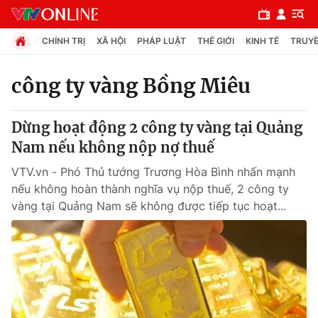
CHÍNH TRỊ
XÃ HỘI
PHÁP LUẬT
THẾ GIỚI
KINH TẾ
TRUYỀ
công ty vàng Bồng Miêu
Chuyên mục
Dừng hoạt động 2 công ty vàng tại Quảng
Chính trị
Nam nếu không nộp nợ thuế
VTV.vn - Phó Thủ tướng Trương Hòa Bình nhấn mạnh
Xã hội
nếu không hoàn thành nghĩa vụ nộp thuế, 2 công ty
vàng tại Quảng Nam sẽ không được tiếp tục hoạt...
Pháp luật
Y tế
Thế giới