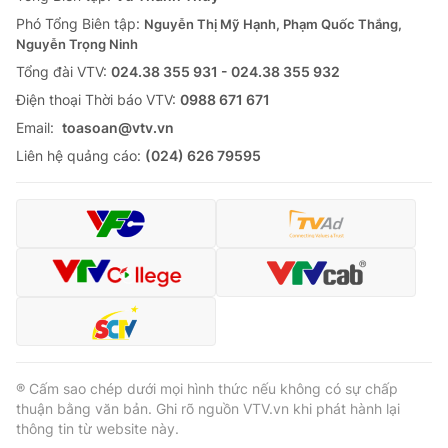
Thị trường 24h
Tấm lòng Việt
Phó Tổng Biên tập:
Nguyễn Thị Mỹ Hạnh, Phạm Quốc Thắng,
Nguyễn Trọng Ninh
VTV4
Vươn mình bằng AI
Tổng đài VTV:
024.38 355 931 - 024.38 355 932
Ðiện thoại Thời báo VTV:
0988 671 671
VTV9
VTV8
Email:
toasoan@vtv.vn
Liên hệ quảng cáo:
(024) 626 79595
Liên hệ tòa soạn
English
THỜI BÁO VTV
Theo dõi báo trên
® Cấm sao chép dưới mọi hình thức nếu không có sự chấp
thuận bằng văn bản. Ghi rõ nguồn VTV.vn khi phát hành lại
thông tin từ website này.
Cơ quan chủ quản:
Đài Truyền hình Việt Nam