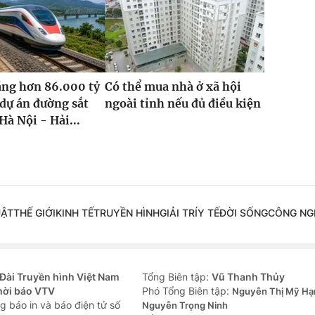
ăng hơn 86.000 tỷ
Có thể mua nhà ở xã hội
dự án đường sắt
ngoài tỉnh nếu đủ điều kiện
Hà Nội - Hải...
UẬT
THẾ GIỚI
KINH TẾ
TRUYỀN HÌNH
GIẢI TRÍ
Y TẾ
ĐỜI SỐNG
CÔNG NG
Đài Truyền hình Việt Nam
Tổng Biên tập:
Vũ Thanh Thủy
hời báo VTV
Phó Tổng Biên tập:
Nguyễn Thị Mỹ Hạ
g báo in và báo điện tử số
Nguyễn Trọng Ninh