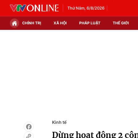
Thứ Năm, 6/8/2026
CHÍNH TRỊ
XÃ HỘI
PHÁP LUẬT
THẾ GIỚI
Chính trị
Xã hội
Thế giới
Kinh tế
Tin tức
Tài chính
Thế giới đó đây
Thị trường
Câu chuyện quốc tế
Góc doanh nghiệp
Dữ liệu và đời sống
Kinh tế
Dừng hoạt động 2 cô