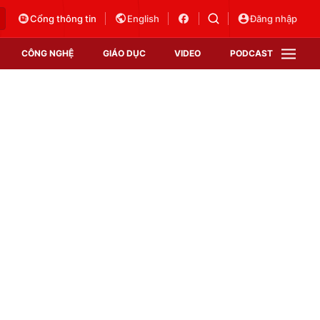
Cổng thông tin
English
Đăng nhập
CÔNG NGHỆ
GIÁO DỤC
VIDEO
PODCAST
VTV Money
VTV Thể thao
VTV Sức khoẻ
Bất động sản
Thị trường 24h
Tấm lòng Việt
Vươn mình bằng AI
VTV4
VTV8
VTV9
Lịch phát sóng
Giao lưu trực tuyến
Sự kiện