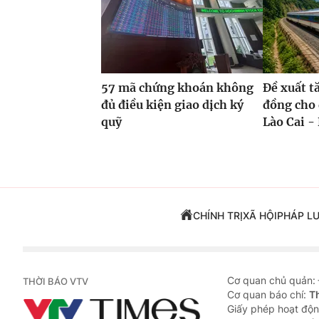
57 mã chứng khoán không
Đề xuất t
đủ điều kiện giao dịch ký
đồng cho 
quỹ
Lào Cai - 
CHÍNH TRỊ
XÃ HỘI
PHÁP L
Cơ quan chủ quản:
THỜI BÁO VTV
Cơ quan báo chí:
T
Giấy phép hoạt độn