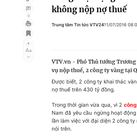
không nộp nợ thuế
0
Trung tâm Tin tức VTV24
11/07/2016 08:
Giải trí
Đời sống
Điện ảnh
Du lịch
Âm nhạc
Làm đẹp
VTV.vn - Phó Thủ tướng Trương
Sao
Chất lượng cuộc sốn
vụ nộp thuế, 2 công ty vàng tại
Được biết, 2 công ty khai thác v
nợ thuế trên 430 tỷ đồng.
Trong thời gian vừa qua, vì 2
công
Nam đã yêu cầu ngừng hoạt động đ
lần làm việc với đại diện 2 công ty
nói trên.