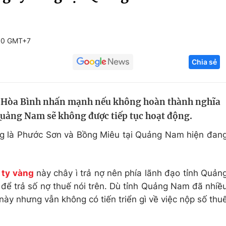
Góc ảnh
00 GMT+7
Giáo dục
Công nghệ
Chia sẻ
Tuyển sinh
Hitech Công ng
Học trực tuyến
Sản phẩm
 Hòa Bình nhấn mạnh nếu không hoàn thành nghĩa
g
Thị trường
 Quảng Nam sẽ không được tiếp tục hoạt động.
Tư vấn
àng là Phước Sơn và Bồng Miêu tại Quảng Nam hiện đan
 ty vàng
này chây ì trả nợ nên phía lãnh đạo tỉnh Quản
ể trả số nợ thuế nói trên. Dù tỉnh Quảng Nam đã nhiề
 này nhưng vẫn không có tiến triển gì về việc nộp số thu