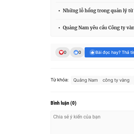
Những lỗ hổng trong quản lý từ
Quảng Nam yêu cầu Công ty vàn
0
0
Bài đọc hay? Thả t
Từ khóa:
Quảng Nam
công ty vàng
Bình luận
(
0
)