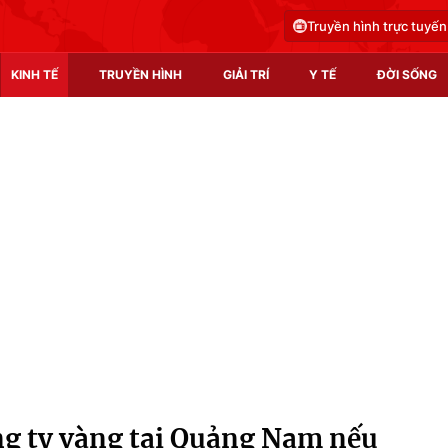
Truyền hình trực tuyến
KINH TẾ
TRUYỀN HÌNH
GIẢI TRÍ
Y TẾ
ĐỜI SỐNG
Pháp luật
Y tế
Truyền hình
Multimedia
Phim VTV
Video
Hậu trường
Shorts video
Nhân vật
Podcast
Khán giả
EMagazine
Giải sao mai
Photo
ng ty vàng tại Quảng Nam nếu
Infographic