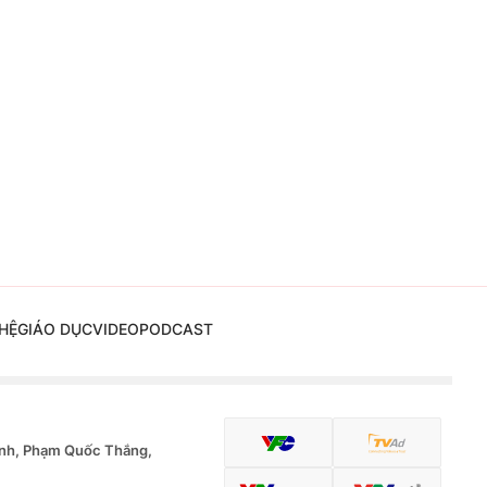
HỆ
GIÁO DỤC
VIDEO
PODCAST
nh, Phạm Quốc Thắng,