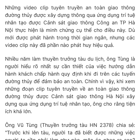
Phim VTV
Giải trí
Những video clip tuyên truyền an toàn giao thông
Hậu trường
đường thủy được xây dựng thông qua ứng dụng trí tuệ
Điện ảnh
nhân tạo được Cảnh sát giao thông Công an TP Hà
Đời sống
Nhân vật
Nội thực hiện là minh chứng cụ thể cho điều này. Dù
Âm nhạc
mới được phát hành trong thời gian ngắn, nhưng các
Du lịch
Khán giả
Giáo dục
Sao
video clip này đã phần nào phát huy hiệu quả.
Làm đẹp
Giải sao mai
Tuyển sinh
Nhiều năm làm thuyền trưởng tàu du lịch, ông Tùng là
Công nghệ
Chất lượng cuộc sống
người hiểu rõ nhất sự cần thiết của việc hướng dẫn
Học trực tuyến
hành khách chấp hành quy định khi đi trên các tuyến
Hitech Công nghệ tương lai
Giao lưu trực tuyến
đường thủy để đảm bảo an toàn. Chính vì vậy, khi xem
Sản phẩm
những đoạn clip tuyên truyền về an toàn giao thông
đường thủy được Cảnh sát giao thông Hà Nội xây
Lịch phát sóng
Thị trường
dựng qua ứng dụng trí tuệ nhân tạo, ông cho rằng tiện
ích khá lớn.
Tư vấn
Chuyên mục khác
Ông Vũ Tùng (Thuyền trưởng tàu HN 2378) chia sẻ:
Emagazine
Podcast
"Trước khi lên tàu, người ta đã biết được những việc