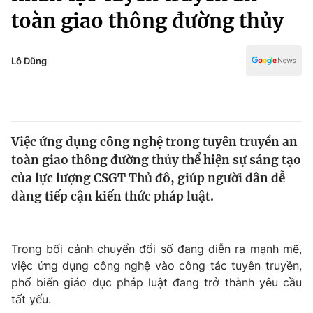
Chính trị
toàn giao thông đường thủy
Truyền hình
Văn hóa - Giải trí
Xã hội
Y tế
Lô Dũng
Đời sống
Pháp luật
Công nghệ
Giáo dục
Y tế
Việc ứng dụng công nghệ trong tuyên truyền an
toàn giao thông đường thủy thể hiện sự sáng tạo
Thế giới
của lực lượng CSGT Thủ đô, giúp người dân dễ
Tin tức
dàng tiếp cận kiến thức pháp luật.
Kinh tế
Thế giới đó đây
Tài chính
Dữ liệu và đời sống
Trong bối cảnh chuyển đổi số đang diễn ra mạnh mẽ,
Câu chuyện quốc tế
Thị trường
việc ứng dụng công nghệ vào công tác tuyên truyền,
phổ biến giáo dục pháp luật đang trở thành yêu cầu
Truyền hình
Góc doanh nghiệp
tất yếu.