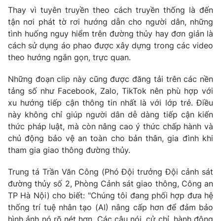
Thay vì tuyên truyền theo cách truyền thống là đến
tận nơi phát tờ rơi hướng dẫn cho người dân, những
tình huống nguy hiểm trên đường thủy hay đơn giản là
cách sử dụng áo phao được xây dựng trong các video
THỜI BÁO VTV
theo hướng ngắn gọn, trực quan.
Những đoạn clip này cũng được đăng tải trên các nền
tảng số như Facebook, Zalo, TikTok nên phù hợp với
Theo dõi báo trên
xu hướng tiếp cận thông tin nhất là với lớp trẻ. Điều
này không chỉ giúp người dân dễ dàng tiếp cận kiến
Cơ quan chủ quản:
Đài Truyền hình Việt Nam
thức pháp luật, mà còn nâng cao ý thức chấp hành và
Cơ quan báo chí:
Thời báo VTV
chủ động bảo vệ an toàn cho bản thân, gia đình khi
tham gia giao thông đường thủy.
Giấy phép hoạt động báo in và báo điện tử số 483/GP-BTTTT
cấp ngày 29/12/2023
Trung tá Trần Văn Công (Phó Đội trưởng Đội cảnh sát
Tổng Biên tập:
Vũ Thanh Thủy
đường thủy số 2, Phòng Cảnh sát giao thông, Công an
Phó Tổng Biên tập:
Nguyễn Thị Mỹ Hạnh, Phạm Quốc Thắng,
TP Hà Nội) cho biết: "Chúng tôi đang phối hợp đưa hệ
Nguyễn Trọng Ninh
thống trí tuệ nhân tạo (AI) nâng cấp hơn để đảm bảo
Tổng đài VTV:
024.38 355 931 - 024.38 355 932
hình ảnh nó rõ nét hơn. Các câu nói, cử chỉ, hành động