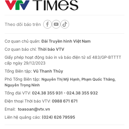
Theo dõi báo trên
Cơ quan chủ quản:
Đài Truyền hình Việt Nam
Cơ quan báo chí:
Thời báo VTV
Giấy phép hoạt động báo in và báo điện tử số 483/GP-BTTTT
cấp ngày 29/12/2023
Tổng Biên tập:
Vũ Thanh Thủy
Phó Tổng Biên tập:
Nguyễn Thị Mỹ Hạnh, Phạm Quốc Thắng,
Nguyễn Trọng Ninh
Tổng đài VTV:
024.38 355 931 - 024.38 355 932
Ðiện thoại Thời báo VTV:
0988 671 671
Email:
toasoan@vtv.vn
Liên hệ quảng cáo:
(024) 626 79595