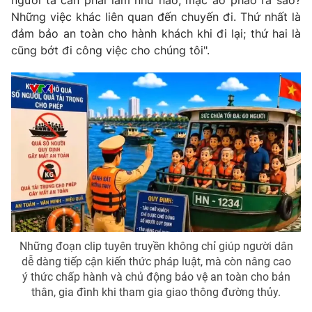
người ta cần phải làm như nào, mặc áo phao ra sao?
Những việc khác liên quan đến chuyến đi. Thứ nhất là
Photo
Infographic
đảm bảo an toàn cho hành khách khi đi lại; thứ hai là
cũng bớt đi công việc cho chúng tôi".
Video
Shorts video
VTV Money
VTV Thể thao
VTV Sức khoẻ
Bất động sản
Thị trường 24h
Tấm lòng Việt
VTV4
Vươn mình bằng AI
Những đoạn clip tuyên truyền không chỉ giúp người dân
dễ dàng tiếp cận kiến thức pháp luật, mà còn nâng cao
VTV9
VTV8
ý thức chấp hành và chủ động bảo vệ an toàn cho bản
thân, gia đình khi tham gia giao thông đường thủy.
Liên hệ tòa soạn
English