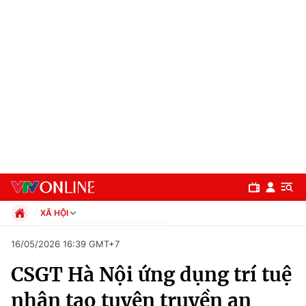
XÃ HỘI
Chính trị
16/05/2026 16:39 GMT+7
Xã hội
CSGT Hà Nội ứng dụng trí tuệ
Pháp luật
Chuyên mục
Kinh tế
nhân tạo tuyên truyền an
Thể thao