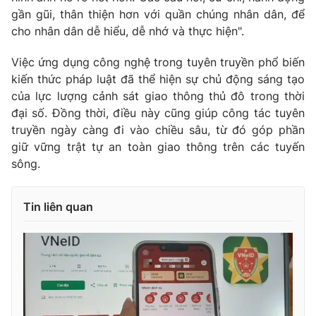
Ðiện thoại Thời báo VTV:
024.66 897 897
gần gũi, thân thiện hơn với quần chúng nhân dân, để
Email:
toasoan@vtv.vn
cho nhân dân dễ hiểu, dễ nhớ và thực hiện".
Liên hệ quảng cáo:
024-7300.7108
Việc ứng dụng công nghệ trong tuyên truyền phổ biến
kiến thức pháp luật đã thể hiện sự chủ động sáng tạo
của lực lượng cảnh sát giao thông thủ đô trong thời
đại số. Đồng thời, điều này cũng giúp công tác tuyên
truyền ngày càng đi vào chiều sâu, từ đó góp phần
giữ vững trật tự an toàn giao thông trên các tuyến
sông.
Tin liên quan
® Cấm sao chép dưới mọi hình thức nếu không có sự chấp
thuận bằng văn bản. Ghi rõ nguồn VTV.vn khi phát hành lại
thông tin từ website này.