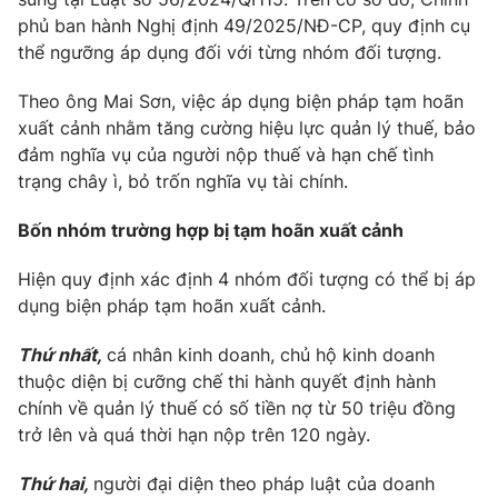
phủ ban hành Nghị định 49/2025/NĐ-CP, quy định cụ
Photo
Infographic
thể ngưỡng áp dụng đối với từng nhóm đối tượng.
Video
Shorts video
Theo ông Mai Sơn, việc áp dụng biện pháp tạm hoãn
xuất cảnh nhằm tăng cường hiệu lực quản lý thuế, bảo
đảm nghĩa vụ của người nộp thuế và hạn chế tình
VTV Money
VTV Thể thao
trạng chây ì, bỏ trốn nghĩa vụ tài chính.
VTV Sức khoẻ
Bất động sản
Bốn nhóm trường hợp bị tạm hoãn xuất cảnh
Hiện quy định xác định 4 nhóm đối tượng có thể bị áp
Thị trường 24h
Tấm lòng Việt
dụng biện pháp tạm hoãn xuất cảnh.
Thứ nhất,
cá nhân kinh doanh, chủ hộ kinh doanh
VTV4
Vươn mình bằng AI
thuộc diện bị cưỡng chế thi hành quyết định hành
chính về quản lý thuế có số tiền nợ từ 50 triệu đồng
VTV9
VTV8
trở lên và quá thời hạn nộp trên 120 ngày.
Thứ hai,
người đại diện theo pháp luật của doanh
Liên hệ tòa soạn
English