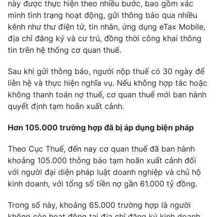
Email:
toasoan@vtv.vn
này được thực hiện theo nhiều bước, bao gồm xác
minh tình trạng hoạt động, gửi thông báo qua nhiều
Liên hệ quảng cáo:
024-7300.7108
kênh như thư điện tử, tin nhắn, ứng dụng eTax Mobile,
địa chỉ đăng ký và cư trú, đồng thời công khai thông
tin trên hệ thống cơ quan thuế.
Sau khi gửi thông báo, người nộp thuế có 30 ngày để
liên hệ và thực hiện nghĩa vụ. Nếu không hợp tác hoặc
không thanh toán nợ thuế, cơ quan thuế mới ban hành
quyết định tạm hoãn xuất cảnh.
Hơn 105.000 trường hợp đã bị áp dụng biện pháp
Theo Cục Thuế, đến nay cơ quan thuế đã ban hành
® Cấm sao chép dưới mọi hình thức nếu không có sự chấp
khoảng 105.000 thông báo tạm hoãn xuất cảnh đối
thuận bằng văn bản. Ghi rõ nguồn VTV.vn khi phát hành lại
thông tin từ website này.
với người đại diện pháp luật doanh nghiệp và chủ hộ
kinh doanh, với tổng số tiền nợ gần 61.000 tỷ đồng.
Trong số này, khoảng 65.000 trường hợp là người
không còn hoạt động tại địa chỉ đăng ký kinh doanh,