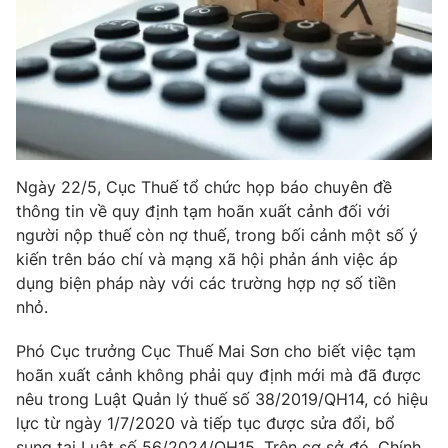
Phim VTV
Giải trí
Hậu trường
Điện ảnh
Đời sống
Nhân vật
Âm nhạc
Du lịch
Khán giả
Giáo dục
Sao
Làm đẹp
Giải sao mai
Tuyển sinh
Ngày 22/5, Cục Thuế tổ chức họp báo chuyên đề
Công nghệ
Chất lượng cuộc sống
thông tin về quy định tạm hoãn xuất cảnh đối với
Học trực tuyến
người nộp thuế còn nợ thuế, trong bối cảnh một số ý
Hitech Công nghệ tương lai
Giao lưu trực tuyến
kiến trên báo chí và mạng xã hội phản ánh việc áp
Sản phẩm
dụng biện pháp này với các trường hợp nợ số tiền
nhỏ.
Lịch phát sóng
Thị trường
Phó Cục trưởng Cục Thuế Mai Sơn cho biết việc tạm
Tư vấn
hoãn xuất cảnh không phải quy định mới mà đã được
Chuyên mục khác
nêu trong Luật Quản lý thuế số 38/2019/QH14, có hiệu
Emagazine
Podcast
lực từ ngày 1/7/2020 và tiếp tục được sửa đổi, bổ
sung tại Luật số 56/2024/QH15. Trên cơ sở đó, Chính