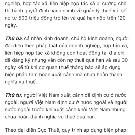
nghiệp, hợp tác xã, liên hiệp hợp tác xã bị cưỡng chế
thi hành quyết định hành chính về quản lý thuế với số
nợ từ 500 triệu đồng trở lên và quá hạn nộp trên 120
ngày.
THỜI BÁO VTV
Thứ ba,
cá nhân kinh doanh, chủ hộ kinh doanh, người
đại diện theo pháp luật của doanh nghiệp, hợp tác xã,
Theo dõi báo trên
liên hiệp hợp tác xã không còn hoạt động tại địa chỉ
đã đăng ký nhưng vẫn còn nợ thuế quá hạn và sau 30
Cơ quan chủ quản:
Đài Truyền hình Việt Nam
ngày kể từ khi cơ quan thuế thông báo sẽ áp dụng
Cơ quan báo chí:
Thời báo VTV
biện pháp tạm hoãn xuất cảnh mà chưa hoàn thành
nghĩa vụ thuế.
Giấy phép hoạt động báo in và báo điện tử số 483/GP-BTTTT
cấp ngày 29/12/2023
Thứ tư,
người Việt Nam xuất cảnh để định cư ở nước
Tổng Biên tập:
Vũ Thanh Thủy
ngoài, người Việt Nam định cư ở nước ngoài và người
Phó Tổng Biên tập:
Nguyễn Thị Mỹ Hạnh, Phạm Quốc Thắng,
nước ngoài trước khi xuất cảnh khỏi Việt Nam nhưng
Nguyễn Trọng Ninh
chưa hoàn thành nghĩa vụ thuế quá hạn.
Tổng đài VTV:
024.38 355 931 - 024.38 355 932
Ðiện thoại Thời báo VTV:
024.66 897 897
Theo đại diện Cục Thuế, quy trình áp dụng biện pháp