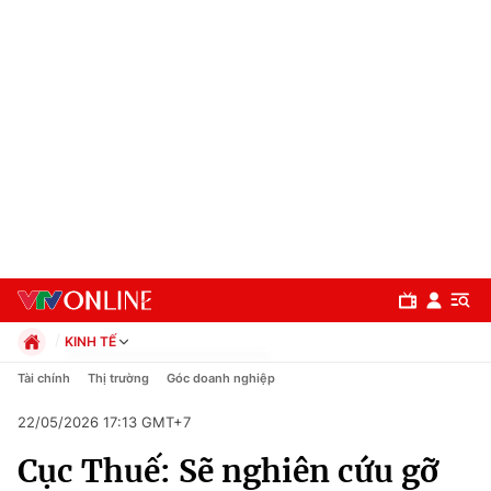
KINH TẾ
Chính trị
Tài chính
Thị trường
Góc doanh nghiệp
Xã hội
22/05/2026 17:13 GMT+7
Pháp luật
Chuyên mục
Kinh tế
Cục Thuế: Sẽ nghiên cứu gỡ
Thể thao