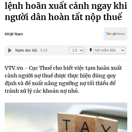
Chính trị
lệnh hoãn xuất cảnh ngay khi
Truyền hình
người dân hoàn tất nộp thuế
Văn hóa - Giải trí
Xã hội
Y tế
Đời sống
Nhật Nam
Pháp luật
Công nghệ
Giáo dục
Nghe đọc bài
5:14
Y tế
VTV.vn - Cục Thuế cho biết việc tạm hoãn xuất
Thế giới
cảnh người nợ thuế được thực hiện đúng quy
Tin tức
định và đề xuất nâng ngưỡng nợ tối thiểu để
Kinh tế
tránh xử lý các khoản nợ nhỏ.
Thế giới đó đây
Tài chính
Dữ liệu và đời sống
Câu chuyện quốc tế
Thị trường
Truyền hình
Góc doanh nghiệp