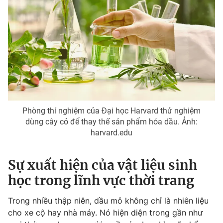
Photo
Infographic
Video
Shorts video
VTV Money
VTV Thể thao
VTV Sức khoẻ
Bất động sản
Phòng thí nghiệm của Đại học Harvard thử nghiệm
dùng cây cỏ để thay thế sản phẩm hóa dầu. Ảnh:
Thị trường 24h
Tấm lòng Việt
harvard.edu
VTV4
Vươn mình bằng AI
Sự xuất hiện của vật liệu sinh
học trong lĩnh vực thời trang
VTV9
VTV8
Trong nhiều thập niên, dầu mỏ không chỉ là nhiên liệu
cho xe cộ hay nhà máy. Nó hiện diện trong gần như
Liên hệ tòa soạn
English