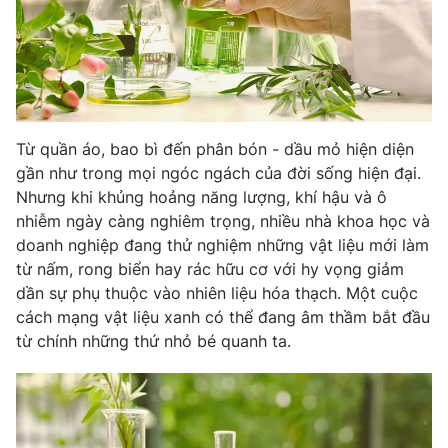
Phim VTV
Giải trí
Hậu trường
Điện ảnh
Đời sống
Nhân vật
Âm nhạc
Du lịch
Khán giả
Giáo dục
Sao
Từ quần áo, bao bì đến phân bón - dầu mỏ hiện diện
Làm đẹp
Giải sao mai
gần như trong mọi ngóc ngách của đời sống hiện đại.
Tuyển sinh
Công nghệ
Nhưng khi khủng hoảng năng lượng, khí hậu và ô
Chất lượng cuộc sống
Học trực tuyến
nhiễm ngày càng nghiêm trọng, nhiều nhà khoa học và
Hitech Công nghệ tương lai
doanh nghiệp đang thử nghiệm những vật liệu mới làm
Giao lưu trực tuyến
từ nấm, rong biển hay rác hữu cơ với hy vọng giảm
Sản phẩm
dần sự phụ thuộc vào nhiên liệu hóa thạch. Một cuộc
Lịch phát sóng
cách mạng vật liệu xanh có thể đang âm thầm bắt đầu
Thị trường
từ chính những thứ nhỏ bé quanh ta.
Tư vấn
Chuyên mục khác
Emagazine
Podcast