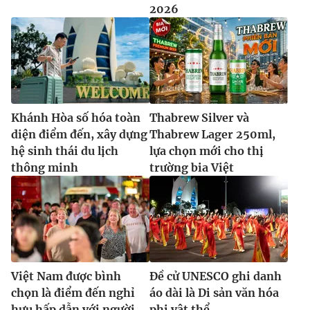
2026
Khánh Hòa số hóa toàn
Thabrew Silver và
diện điểm đến, xây dựng
Thabrew Lager 250ml,
hệ sinh thái du lịch
lựa chọn mới cho thị
thông minh
trường bia Việt
Việt Nam được bình
Đề cử UNESCO ghi danh
chọn là điểm đến nghỉ
áo dài là Di sản văn hóa
hưu hấp dẫn với người
phi vật thể