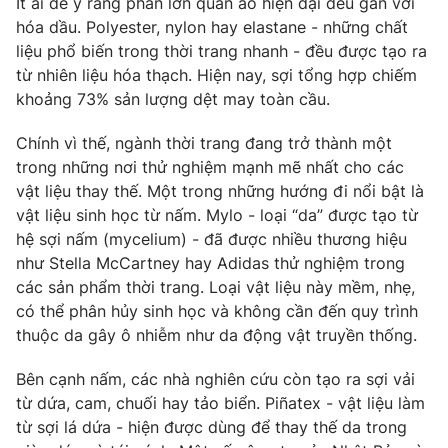
Email:
toasoan@vtv.vn
Ít ai để ý rằng phần lớn quần áo hiện đại đều gắn với
hóa dầu. Polyester, nylon hay elastane - những chất
Liên hệ quảng cáo:
024-7300.7108
liệu phổ biến trong thời trang nhanh - đều được tạo ra
từ nhiên liệu hóa thạch. Hiện nay, sợi tổng hợp chiếm
khoảng 73% sản lượng dệt may toàn cầu.
Chính vì thế, ngành thời trang đang trở thành một
trong những nơi thử nghiệm mạnh mẽ nhất cho các
vật liệu thay thế. Một trong những hướng đi nổi bật là
vật liệu sinh học từ nấm. Mylo - loại “da” được tạo từ
hệ sợi nấm (mycelium) - đã được nhiều thương hiệu
như Stella McCartney hay Adidas thử nghiệm trong
các sản phẩm thời trang. Loại vật liệu này mềm, nhẹ,
có thể phân hủy sinh học và không cần đến quy trình
® Cấm sao chép dưới mọi hình thức nếu không có sự chấp
thuận bằng văn bản. Ghi rõ nguồn VTV.vn khi phát hành lại
thuộc da gây ô nhiễm như da động vật truyền thống.
thông tin từ website này.
Bên cạnh nấm, các nhà nghiên cứu còn tạo ra sợi vải
từ dứa, cam, chuối hay tảo biển. Piñatex - vật liệu làm
từ sợi lá dứa - hiện được dùng để thay thế da trong