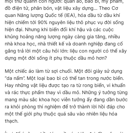
mọi thứ quanh con người: quần áo, bao bì, mỹ phẩm,
đồ điện tử, phân bón, vật liệu xây dựng… Theo Cơ
quan Năng lượng Quốc tế (IEA), hóa dầu từ dầu khí
hiện chiếm tới 90% nguyên liệu thô phục vụ đời sống
THỜI BÁO VTV
hiện đại. Nhưng khi biến đổi khí hậu và các cuộc
khủng hoảng năng lượng ngày càng gia tăng, nhiều
nhà khoa học, nhà thiết kế và doanh nghiệp đang cố
Theo dõi báo trên
gắng trả lời một câu hỏi lớn: liệu con người có thể xây
dựng một đời sống ít phụ thuộc dầu mỏ hơn?
Cơ quan chủ quản:
Đài Truyền hình Việt Nam
Một chiếc áo làm từ sợi chuối. Một đôi giày sử dụng
Cơ quan báo chí:
Thời báo VTV
“da nấm”. Một loại bao bì có thể tan trong nước biển.
Giấy phép hoạt động báo in và báo điện tử số 483/GP-BTTTT
Hay những vật liệu được tạo ra từ rong biển, vi khuẩn
cấp ngày 29/12/2023
và rác thực phẩm thay vì dầu mỏ. Những ý tưởng từng
Tổng Biên tập:
Vũ Thanh Thủy
mang màu sắc khoa học viễn tưởng ấy đang dần bước
Phó Tổng Biên tập:
Nguyễn Thị Mỹ Hạnh, Phạm Quốc Thắng,
ra khỏi phòng thí nghiệm để trở thành lời hồi đáp cho
Nguyễn Trọng Ninh
một thế giới phụ thuộc quá sâu vào nhiên liệu hóa
Tổng đài VTV:
024.38 355 931 - 024.38 355 932
thạch.
Ðiện thoại Thời báo VTV:
024.66 897 897