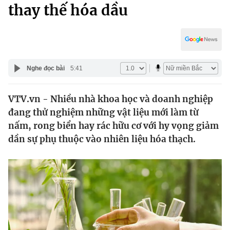
Chính trị
thay thế hóa dầu
Truyền hình
Văn hóa - Giải trí
Xã hội
Y tế
Đời sống
Pháp luật
Công nghệ
Nghe đọc bài
5:41
Giáo dục
Y tế
VTV.vn - Nhiều nhà khoa học và doanh nghiệp
đang thử nghiệm những vật liệu mới làm từ
Thế giới
nấm, rong biển hay rác hữu cơ với hy vọng giảm
dần sự phụ thuộc vào nhiên liệu hóa thạch.
Tin tức
Kinh tế
Thế giới đó đây
Tài chính
Dữ liệu và đời sống
Câu chuyện quốc tế
Thị trường
Truyền hình
Góc doanh nghiệp