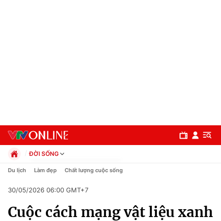
ĐỜI SỐNG
Chính trị
Du lịch
Làm đẹp
Chất lượng cuộc sống
Xã hội
30/05/2026 06:00 GMT+7
Pháp luật
Chuyên mục
Kinh tế
Cuộc cách mạng vật liệu xanh
Thể thao