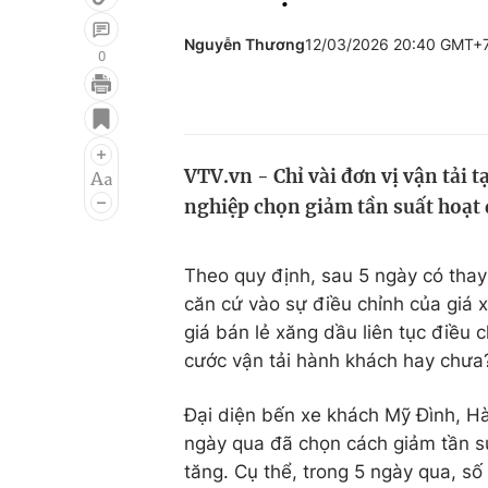
Nguyễn Thương
12/03/2026 20:40 GMT+
0
Giải trí
Đời sống
Điện ảnh
Du lịch
VTV.vn - Chỉ vài đơn vị vận tải 
Âm nhạc
Làm đẹp
nghiệp chọn giảm tần suất hoạt 
Sao
Chất lượng cuộc sốn
Theo quy định, sau 5 ngày có thay 
căn cứ vào sự điều chỉnh của giá 
giá bán lẻ xăng dầu liên tục điều
cước vận tải hành khách hay chưa
Đại diện bến xe khách Mỹ Đình, Hà 
ngày qua đã chọn cách giảm tần s
tăng. Cụ thể, trong 5 ngày qua, số