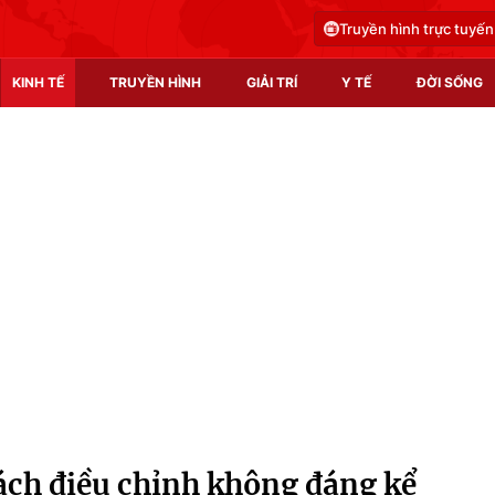
Truyền hình trực tuyến
KINH TẾ
TRUYỀN HÌNH
GIẢI TRÍ
Y TẾ
ĐỜI SỐNG
Pháp luật
Y tế
Truyền hình
Multimedia
Phim VTV
Video
Hậu trường
Shorts video
Nhân vật
Podcast
Khán giả
EMagazine
Giải sao mai
Photo
ách điều chỉnh không đáng kể
Infographic