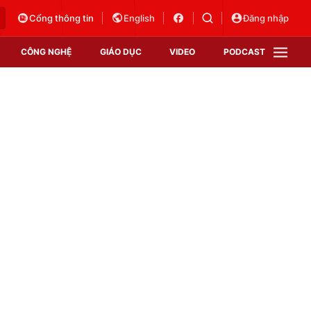
Cổng thông tin
English
Đăng nhập
CÔNG NGHỆ
GIÁO DỤC
VIDEO
PODCAST
VTV Money
VTV Thể thao
VTV Sức khoẻ
Bất động sản
Thị trường 24h
Tấm lòng Việt
Vươn mình bằng AI
VTV4
VTV8
VTV9
Lịch phát sóng
Giao lưu trực tuyến
Sự kiện