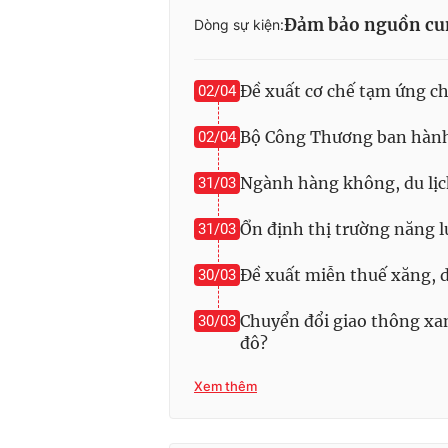
Đảm bảo nguồn cun
Dòng sự kiện:
Đề xuất cơ chế tạm ứng c
02/04
Bộ Công Thương ban hành
02/04
Ngành hàng không, du lịc
31/03
Ổn định thị trường năng l
31/03
Đề xuất miễn thuế xăng, d
30/03
Chuyển đổi giao thông xan
30/03
đô?
Xem thêm