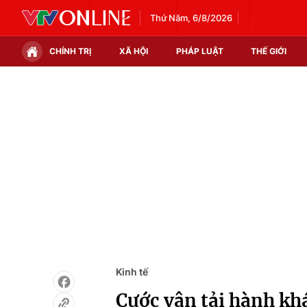
Thứ Năm, 6/8/2026
CHÍNH TRỊ
XÃ HỘI
PHÁP LUẬT
THẾ GIỚI
Chính trị
Xã hội
Thế giới
Kinh tế
Tin tức
Tài chính
Thế giới đó đây
Thị trường
Câu chuyện quốc tế
Góc doanh nghiệp
Dữ liệu và đời sống
Kinh tế
Cước vận tải hành kh