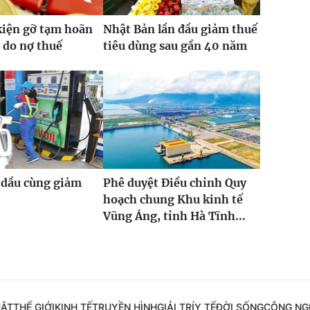
kiện gỡ tạm hoãn
Nhật Bản lần đầu giảm thuế
 do nợ thuế
tiêu dùng sau gần 40 năm
 dầu cùng giảm
Phê duyệt Điều chỉnh Quy
hoạch chung Khu kinh tế
Vũng Áng, tỉnh Hà Tĩnh...
UẬT
THẾ GIỚI
KINH TẾ
TRUYỀN HÌNH
GIẢI TRÍ
Y TẾ
ĐỜI SỐNG
CÔNG NG