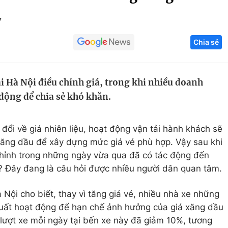
Góc ảnh
7
Chia sẻ
Giáo dục
Công nghệ
Tuyển sinh
Hitech Công ng
tại Hà Nội điều chỉnh giá, trong khi nhiều doanh
Học trực tuyến
Sản phẩm
động để chia sẻ khó khăn.
g
Thị trường
Tư vấn
đổi về giá nhiên liệu, hoạt động vận tải hành khách sẽ
xăng dầu để xây dựng mức giá vé phù hợp. Vậy sau khi
 chỉnh trong những ngày vừa qua đã có tác động đến
? Đây đang là câu hỏi được nhiều người dân quan tâm.
Nội cho biết, thay vì tăng giá vé, nhiều nhà xe những
uất hoạt động để hạn chế ảnh hưởng của giá xăng dầu
 lượt xe mỗi ngày tại bến xe này đã giảm 10%, tương