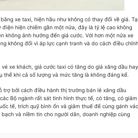
bằng xe taxi, hiện hầu như không có thay đổi về giá. Tạ
y điện hiện chiếm gần một nửa, đây là tỷ lệ cao không
nên không ảnh hưởng đến giá cước. Với hơn một nửa xe
ng không đổi vì áp lực cạnh tranh và do cách điều chỉn
á vé xe khách, giá cước taxi có tăng do giá xăng dầu hay
ụ thể khi cả số lượng và mức tăng là không đáng kể.
trợ bởi cách điều hành thị trường bán lẻ xăng dầu
ác Bộ ngành rất sát tình hình thực tế, có tăng, có giảm
 quốc tế, trích quỹ bình ổn và giảm thuế để cùng gánh vá
 bạch và niềm tin cho người dân, doanh nghiệp cùng