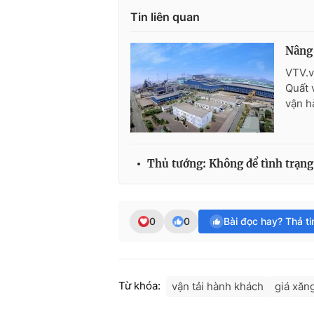
Tin liên quan
Nâng 
VTV.v
Quất 
vận h
Thủ tướng: Không để tình trạng
0
0
Bài đọc hay? Thả t
Từ khóa:
vận tải hành khách
giá xăn