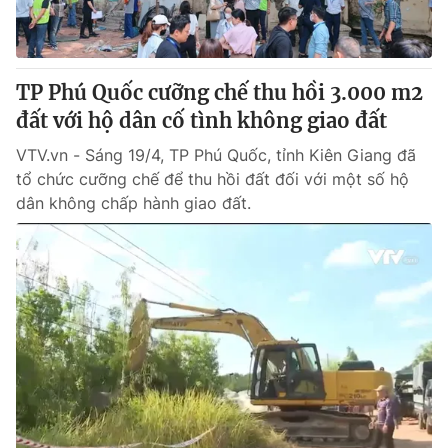
® Cấm sao chép dưới mọi hình thức nếu không có sự chấp
thuận bằng văn bản. Ghi rõ nguồn VTV.vn khi phát hành lại
TP Phú Quốc cưỡng chế thu hồi 3.000 m2
thông tin từ website này.
đất với hộ dân cố tình không giao đất
VTV.vn - Sáng 19/4, TP Phú Quốc, tỉnh Kiên Giang đã
tổ chức cưỡng chế để thu hồi đất đối với một số hộ
dân không chấp hành giao đất.