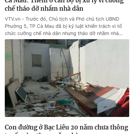
Cà Mau: Thêm 6 cán bộ bị xử lý vì cưỡng
chế tháo dỡ nhầm nhà dân
VTV.vn - Trước đó, Chủ tịch và Phó chủ tịch UBND
Phường 5, TP Cà Mau đã bị kỷ luật khiển trách vì tổ
chức cưỡng chế nhà dân nhưng tháo dỡ nhầm nhà...
Con đường ở Bạc Liêu 20 năm chưa thông