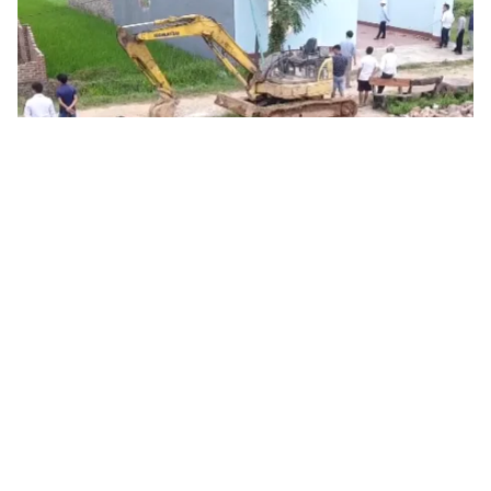
Tin mới
Video
Live
Emagazine
Trang chủ
Nha Trang cưỡng chế 11 công trình sai
phạm
VTV.vn - TP Nha Trang sẽ cưỡng chế tháo dỡ 11 công
trình xây dựng trái phép nằm trong quy hoạch dự án
Khu đô thị Hoàng Long, phường Phước Long.