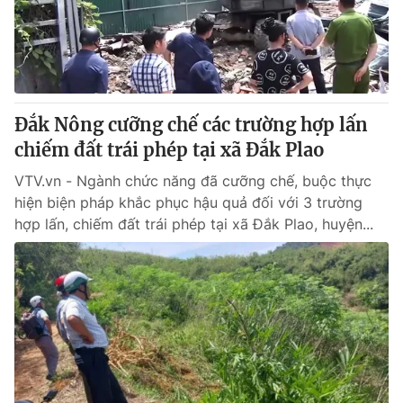
Thị trường 24h
Tấm lòng Việt
VTV4
Vươn mình bằng AI
VTV9
VTV8
Đắk Nông cưỡng chế các trường hợp lấn
chiếm đất trái phép tại xã Đắk Plao
Liên hệ tòa soạn
English
VTV.vn - Ngành chức năng đã cưỡng chế, buộc thực
hiện biện pháp khắc phục hậu quả đối với 3 trường
hợp lấn, chiếm đất trái phép tại xã Đắk Plao, huyện...
THỜI BÁO VTV
Theo dõi báo trên
Cơ quan chủ quản:
Đài Truyền hình Việt Nam
Cơ quan báo chí:
Thời báo VTV