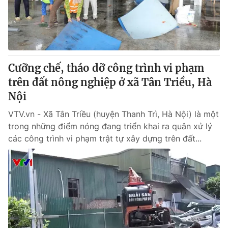
Giao lưu trực tuyến
Sản phẩm
Lịch phát sóng
Thị trường
Tư vấn
Cưỡng chế, tháo dỡ công trình vi phạm
Chuyên mục khác
trên đất nông nghiệp ở xã Tân Triều, Hà
Emagazine
Podcast
Nội
VTV.vn - Xã Tân Triều (huyện Thanh Trì, Hà Nội) là một
Photo
Infographic
trong những điểm nóng đang triển khai ra quân xử lý
các công trình vi phạm trật tự xây dựng trên đất...
Video
Shorts video
VTV Money
VTV Thể thao
VTV Sức khoẻ
Bất động sản