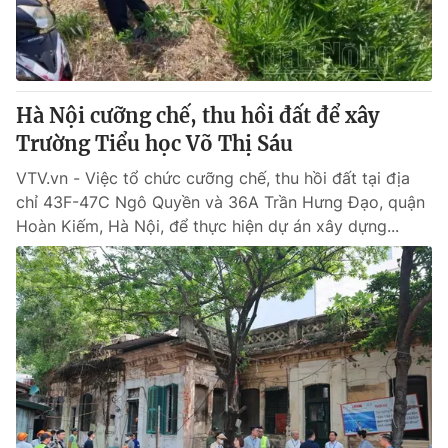
Giấy phép hoạt động báo in và báo điện tử số 483/GP-BTTTT
cấp ngày 29/12/2023
Tổng Biên tập:
Vũ Thanh Thủy
Phó Tổng Biên tập:
Nguyễn Thị Mỹ Hạnh, Phạm Quốc Thắng,
Hà Nội cưỡng chế, thu hồi đất để xây
Nguyễn Trọng Ninh
Tổng đài VTV:
Trường Tiểu học Võ Thị Sáu
024.38 355 931 - 024.38 355 932
Ðiện thoại Thời báo VTV:
024.66 897 897
VTV.vn - Việc tổ chức cưỡng chế, thu hồi đất tại địa
Email:
toasoan@vtv.vn
chỉ 43F-47C Ngô Quyền và 36A Trần Hưng Đạo, quận
Liên hệ quảng cáo:
024-7300.7108
Hoàn Kiếm, Hà Nội, để thực hiện dự án xây dựng...