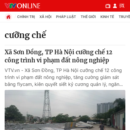
CHÍNH TRỊ
XÃ HỘI
PHÁP LUẬT
THẾ GIỚI
KINH TẾ
TRUYỀ
cưỡng chế
Chuyên mục
Xã Sơn Đồng, TP Hà Nội cưỡng chế 12
Chính trị
công trình vi phạm đất nông nghiệp
VTV.vn - Xã Sơn Đồng, TP Hà Nội cưỡng chế 12 công
Xã hội
trình vi phạm đất nông nghiệp, tăng cường giám sát
bằng flycam, kiên quyết siết kỷ cương quản lý, ngăn...
Pháp luật
Y tế
Thế giới