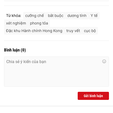
Từ khóa:
cưỡng chế
bắt buộc
dương tính
Y tế
xét nghiệm
phong tỏa
Đặc khu Hành chính Hong Kong
truy vết
cục bộ
Bình luận
(
0
)
Gửi bình luận