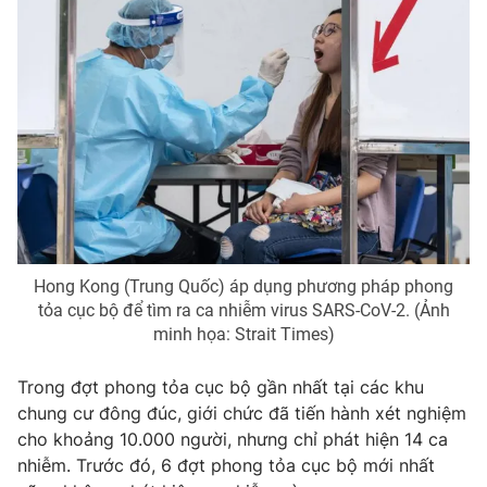
Photo
Infographic
Video
Shorts video
VTV Money
VTV Thể thao
VTV Sức khoẻ
Bất động sản
Hong Kong (Trung Quốc) áp dụng phương pháp phong
Thị trường 24h
Tấm lòng Việt
tỏa cục bộ để tìm ra ca nhiễm virus SARS-CoV-2. (Ảnh
minh họa: Strait Times)
VTV4
Vươn mình bằng AI
Trong đợt phong tỏa cục bộ gần nhất tại các khu
chung cư đông đúc, giới chức đã tiến hành xét nghiệm
VTV9
VTV8
cho khoảng 10.000 người, nhưng chỉ phát hiện 14 ca
nhiễm. Trước đó, 6 đợt phong tỏa cục bộ mới nhất
Liên hệ tòa soạn
English