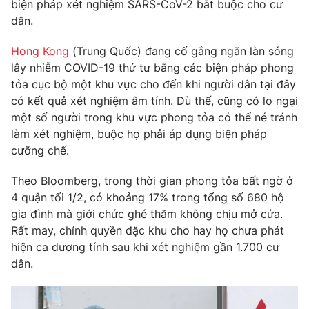
Phim VTV
biện pháp xét nghiệm SARS-CoV-2 bắt buộc cho cư
Giải trí
dân.
Hậu trường
Điện ảnh
Hong Kong
(Trung Quốc) đang cố gắng ngăn làn sóng
Đời sống
Nhân vật
lây nhiễm COVID-19 thứ tư bằng các biện pháp phong
Âm nhạc
Du lịch
tỏa cục bộ một khu vực cho đến khi người dân tại đây
Khán giả
Giáo dục
Sao
có kết quả xét nghiệm âm tính. Dù thế, cũng có lo ngại
Làm đẹp
Giải sao mai
một số người trong khu vực phong tỏa có thể né tránh
Tuyển sinh
làm xét nghiệm, buộc họ phải áp dụng biện pháp
Công nghệ
Chất lượng cuộc sống
cưỡng chế.
Học trực tuyến
Hitech Công nghệ tương lai
Giao lưu trực tuyến
Theo Bloomberg, trong thời gian phong tỏa bất ngờ ở
Sản phẩm
4 quận tối 1/2, có khoảng 17% trong tổng số 680 hộ
gia đình mà giới chức ghé thăm không chịu mở cửa.
Lịch phát sóng
Thị trường
Rất may, chính quyền đặc khu cho hay họ chưa phát
Tư vấn
hiện ca dương tính sau khi xét nghiệm gần 1.700 cư
dân.
Chuyên mục khác
Emagazine
Podcast