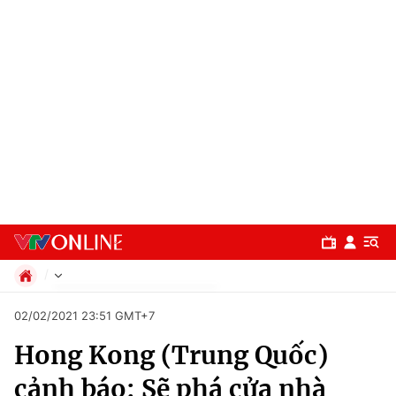
Chính trị
02/02/2021 23:51 GMT+7
Xã hội
Hong Kong (Trung Quốc)
Pháp luật
Chuyên mục
Kinh tế
cảnh báo: Sẽ phá cửa nhà
Thể thao