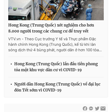
Ðiện thoại Thời báo VTV:
024.66 897 897
Email:
toasoan@vtv.vn
Liên hệ quảng cáo:
024-7300.7108
Hong Kong (Trung Quốc) xét nghiệm cho hơn
8.000 người trong các chung cư để truy vết
VTV.vn - Theo Cục trưởng Y tế và Thực phẩm Đặc
hành chính Hong Kong (Trung Quốc), kể từ khi làn
sóng dịch thứ 4 bùng phát, người dân ở hơn 100 tòa...
Hong Kong (Trung Quốc) lần đầu tiên phong
tỏa một khu vực dân cư vì COVID-19
Người dân Hong Kong (Trung Quốc) về đại lục
® Cấm sao chép dưới mọi hình thức nếu không có sự chấp
đón Tết sớm vì COVID-19
thuận bằng văn bản. Ghi rõ nguồn VTV.vn khi phát hành lại
thông tin từ website này.