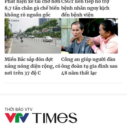
Phát hiện xe tải chở hơn
CSGT liên tiếp hỗ trợ
8,7 tấn chân gà chế biến
bệnh nhân nguy kịch
không rõ nguồn gốc
đến bệnh viện
Miền Bắc sắp đón đợt
Công an giúp người đàn
nắng nóng diện rộng, có
ông đoàn tụ gia đình sau
nơi trên 37 độ C
48 năm thất lạc
THỜI BÁO VTV