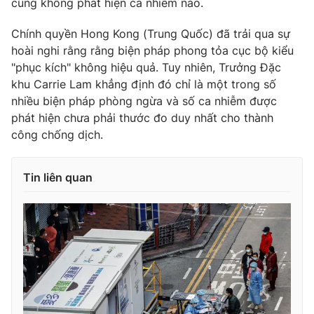
cũng không phát hiện ca nhiễm nào.
Chính quyền Hong Kong (Trung Quốc) đã trải qua sự
hoài nghi rằng rằng biện pháp phong tỏa cục bộ kiểu
"phục kích" không hiệu quả. Tuy nhiên, Trưởng Đặc
THỜI BÁO VTV
khu Carrie Lam khẳng định đó chỉ là một trong số
nhiều biện pháp phòng ngừa và số ca nhiễm được
phát hiện chưa phải thước đo duy nhất cho thành
công chống dịch.
Theo dõi báo trên
Cơ quan chủ quản:
Đài Truyền hình Việt Nam
Tin liên quan
Cơ quan báo chí:
Thời báo VTV
Giấy phép hoạt động báo in và báo điện tử số 483/GP-BTTTT
cấp ngày 29/12/2023
Tổng Biên tập:
Vũ Thanh Thủy
Phó Tổng Biên tập:
Nguyễn Thị Mỹ Hạnh, Phạm Quốc Thắng,
Nguyễn Trọng Ninh
Tổng đài VTV:
024.38 355 931 - 024.38 355 932