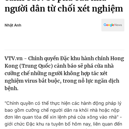
Chính trị
người dân từ chối xét nghiệm
Truyền hình
Văn hóa - Giải trí
Xã hội
Y tế
Nhật Anh
Đời sống
Pháp luật
Công nghệ
Giáo dục
Y tế
VTV.vn - Chính quyền Đặc khu hành chính Hong
Kong (Trung Quốc) cảnh báo sẽ phá cửa nhà
Thế giới
cưỡng chế những người không hợp tác xét
Tin tức
nghiệm virus bắt buộc, trong nỗ lực ngăn dịch
Kinh tế
bệnh.
Thế giới đó đây
Tài chính
Dữ liệu và đời sống
"Chính quyền có thể thực hiện các hành động pháp lý
Câu chuyện quốc tế
Thị trường
bao gồm cưỡng chế người dân ra khỏi nhà hoặc nộp
đơn lên quan tòa để xin lệnh phá cửa xông vào nhà" -
Truyền hình
Góc doanh nghiệp
giới chức Đặc khu ra tuyên bố hôm nay, liên quan đến