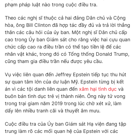
phạm pháp luật nào trong cuộc điều tra.
Theo các nghị sĩ thuộc cả hai đảng Dân chủ và Cộng
hòa, ông Bill Clinton đã hợp tác đầy đủ và trả lời thẳng
THỜI BÁO VTV
thắn các câu hỏi của ủy ban. Một nghị sĩ Dân chủ cấp
cao trong Ủy ban Giám sát cho rằng việc hai cựu quan
chức cấp cao ra điều trần có thể tạo tiền lệ để các
nhân vật khác, trong đó có Tổng thống Donald Trump,
Theo dõi báo trên
cũng tham gia điều trần nếu được yêu cầu.
Vụ việc liên quan đến Jeffrey Epstein tiếp tục thu hút
Cơ quan chủ quản:
Đài Truyền hình Việt Nam
sự quan tâm lớn của dư luận Mỹ. Epstein từng bị kết
Cơ quan báo chí:
Thời báo VTV
án vì các tội danh liên quan đến
xâm hại tình dục
và
Giấy phép hoạt động báo in và báo điện tử số 483/GP-BTTTT
buôn bán tình dục trẻ vị thành niên. Ông này tử vong
cấp ngày 29/12/2023
trong trại giam năm 2019 trong lúc chờ xét xử, làm
Tổng Biên tập:
Vũ Thanh Thủy
dấy lên nhiều tranh cãi và thuyết âm mưu.
Phó Tổng Biên tập:
Nguyễn Thị Mỹ Hạnh, Phạm Quốc Thắng,
Nguyễn Trọng Ninh
Cuộc điều tra của Ủy ban Giám sát Hạ viện đang tập
Tổng đài VTV:
024.38 355 931 - 024.38 355 932
trung làm rõ các mối quan hệ của Epstein với các