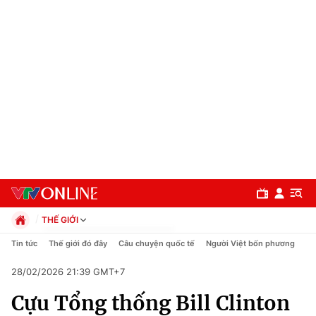
THẾ GIỚI
Chính trị
Tin tức
Thế giới đó đây
Câu chuyện quốc tế
Người Việt bốn phương
Xã hội
28/02/2026 21:39 GMT+7
Pháp luật
Chuyên mục
Kinh tế
Cựu Tổng thống Bill Clinton
Thể thao