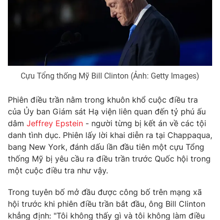
Phim VTV
Giải trí
Hậu trường
Điện ảnh
Đời sống
Nhân vật
Âm nhạc
Du lịch
Khán giả
Giáo dục
Sao
Cựu Tổng thống Mỹ Bill Clinton (Ảnh: Getty Images)
Làm đẹp
Giải sao mai
Tuyển sinh
Công nghệ
Chất lượng cuộc sống
Phiên điều trần nằm trong khuôn khổ cuộc điều tra
Học trực tuyến
của Ủy ban Giám sát Hạ viện liên quan đến tỷ phú ấu
Hitech Công nghệ tương lai
dâm
Jeffrey Epstein
- người từng bị kết án về các tội
Giao lưu trực tuyến
danh tình dục. Phiên lấy lời khai diễn ra tại Chappaqua,
Sản phẩm
bang New York, đánh dấu lần đầu tiên một cựu Tổng
Lịch phát sóng
Thị trường
thống Mỹ bị yêu cầu ra điều trần trước Quốc hội trong
một cuộc điều tra như vậy.
Tư vấn
Chuyên mục khác
Trong tuyên bố mở đầu được công bố trên mạng xã
hội trước khi phiên điều trần bắt đầu, ông Bill Clinton
Emagazine
Podcast
khẳng định: "Tôi không thấy gì và tôi không làm điều