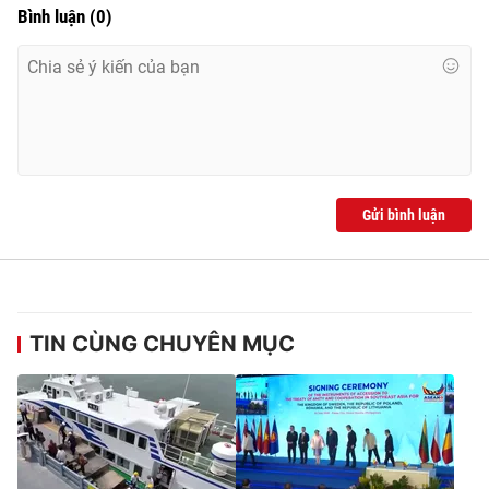
Bình luận
(
0
)
Gửi bình luận
TIN CÙNG CHUYÊN MỤC