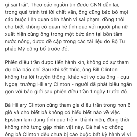
gì sai trái". Theo các nguồn tin được CNN dẫn lại,
Photo
Infographic
trong quá trình trả lời chất vấn, ông cũng bác bỏ mọi
cáo buộc liên quan đến hành vi sai phạm, đồng thời
cho biết không có quan hệ tình dục với người phụ nữ
Video
Shorts video
xuất hiện cùng ông trong một bức ảnh tại bồn tắm
nước nóng, được đề cập trong các tài liệu do Bộ Tư
VTV Money
VTV Thể thao
pháp Mỹ công bố trước đó.
Phiên điều trần được tiến hành kín, không có sự tham
VTV Sức khoẻ
Bất động sản
dự của báo chí. Sau khi kết thúc, ông Bill Clinton
không trả lời truyền thông, khác với vợ của ông - cựu
Thị trường 24h
Tấm lòng Việt
Ngoại trưởng Hillary Clinton - người đã phát biểu ngắn
gọn với báo giới sau phiên điều trần 1 ngày trước đó.
VTV4
Vươn mình bằng AI
Bà Hillary Clinton cũng tham gia điều trần trong hơn 6
giờ và cho biết bà không có hiểu biết nào về việc
VTV9
VTV8
Epstein lạm dụng tình dục trẻ vị thành niên, đồng thời
không nhớ từng gặp nhân vật này. Cả hai vợ chồng
Liên hệ tòa soạn
English
ông bà Clinton đều chưa bị cáo buộc bất kỳ hành vi vi