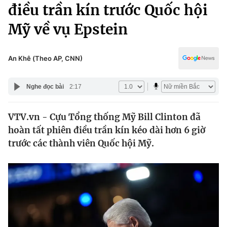
Chính trị
điều trần kín trước Quốc hội
Truyền hình
Mỹ về vụ Epstein
Văn hóa - Giải trí
Xã hội
Y tế
Đời sống
An Khê (Theo AP, CNN)
Pháp luật
Công nghệ
Giáo dục
Nghe đọc bài
2:17
Y tế
VTV.vn - Cựu Tổng thống Mỹ Bill Clinton đã
Thế giới
hoàn tất phiên điều trần kín kéo dài hơn 6 giờ
Tin tức
trước các thành viên Quốc hội Mỹ.
Kinh tế
Thế giới đó đây
Tài chính
Dữ liệu và đời sống
Câu chuyện quốc tế
Thị trường
Truyền hình
Góc doanh nghiệp