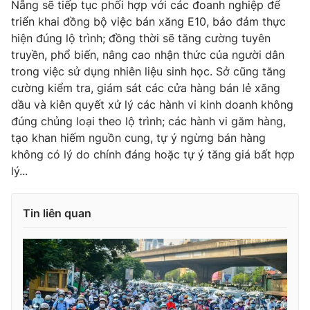
Nẵng sẽ tiếp tục phối hợp với các đoanh nghiệp để
Ðiện thoại Thời báo VTV:
024.66 897 897
triển khai đồng bộ việc bán xăng E10, bảo đảm thực
Email:
toasoan@vtv.vn
hiện đúng lộ trình; đồng thời sẽ tăng cường tuyên
Liên hệ quảng cáo:
024-7300.7108
truyền, phổ biến, nâng cao nhận thức của người dân
trong việc sử dụng nhiên liệu sinh học. Sở cũng tăng
cường kiểm tra, giám sát các cửa hàng bán lẻ xăng
dầu và kiên quyết xử lý các hành vi kinh doanh không
đúng chủng loại theo lộ trình; các hành vi găm hàng,
tạo khan hiếm nguồn cung, tự ý ngừng bán hàng
không có lý do chính đáng hoặc tự ý tăng giá bất hợp
lý...
Tin liên quan
® Cấm sao chép dưới mọi hình thức nếu không có sự chấp
thuận bằng văn bản. Ghi rõ nguồn VTV.vn khi phát hành lại
thông tin từ website này.