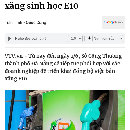
Chính trị
xăng sinh học E10
Truyền hình
Văn hóa - Giải trí
Xã hội
Y tế
Trần Tĩnh - Quốc Dũng
Đời sống
Pháp luật
Công nghệ
Nghe đọc bài
2:46
Giáo dục
Y tế
VTV.vn - Từ nay đến ngày 1/6, Sở Công Thương
thành phố Đà Nẵng sẽ tiếp tục phối hợp với các
Thế giới
đoanh nghiệp để triển khai đồng bộ việc bán
xăng E10.
Tin tức
Kinh tế
Thế giới đó đây
Tài chính
Dữ liệu và đời sống
Câu chuyện quốc tế
Thị trường
Truyền hình
Góc doanh nghiệp