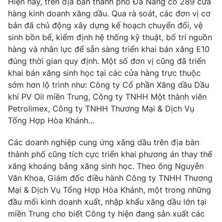
Hiện nay, trên địa bàn thành phố Đà Nẵng có 289 cửa
hàng kinh doanh xăng dầu. Qua rà soát, các đơn vị cơ
Photo
Infographic
bản đã chủ động xây dựng kế hoạch chuyển đổi, vệ
sinh bồn bể, kiểm định hệ thống kỹ thuật, bố trí nguồn
Video
Shorts video
hàng và nhân lực để sẵn sàng triển khai bán xăng E10
đúng thời gian quy định. Một số đơn vị cũng đã triển
khai bán xăng sinh học tại các cửa hàng trực thuộc
VTV Money
VTV Thể thao
sớm hơn lộ trình như: Công ty Cổ phần Xăng dầu Dầu
khí PV Oil miền Trung, Công ty TNHH Một thành viên
VTV Sức khoẻ
Bất động sản
Petrolimex, Công ty TNHH Thương Mại & Dịch Vụ
Tổng Hợp Hòa Khánh...
Thị trường 24h
Tấm lòng Việt
Các doanh nghiệp cung ứng xăng dầu trên địa bàn
thành phố cũng tích cực triển khai phương án thay thế
VTV4
Vươn mình bằng AI
xăng khoáng bằng xăng sinh học. Theo ông Nguyễn
Văn Khoa, Giám đốc điều hành Công ty TNHH Thương
VTV9
VTV8
Mại & Dịch Vụ Tổng Hợp Hòa Khánh, một trong những
đầu mối kinh doanh xuất, nhập khẩu xăng dầu lớn tại
miền Trung cho biết Công ty hiện đang sản xuất các
Liên hệ tòa soạn
English