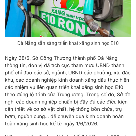
Phim VTV
Giải trí
Hậu trường
Điện ảnh
Đời sống
Nhân vật
Âm nhạc
Du lịch
Khán giả
Giáo dục
Sao
Đà Nẵng sẵn sàng triển khai xăng sinh học E10
Làm đẹp
Giải sao mai
Tuyển sinh
Ngày 28/5, Sở Công Thương thành phố Đà Nẵng
Công nghệ
Chất lượng cuộc sống
thông tin, đơn vị đã tích cực tham mưu UBND thành
Học trực tuyến
Hitech Công nghệ tương lai
phố chỉ đạo các sở, ngành, UBND các phường, xã, đặc
Giao lưu trực tuyến
khu, các doanh nghiệp kinh doanh xăng dầu thực hiện
Sản phẩm
các nhiệm vụ liên quan triển khai xăng sinh học E10
Lịch phát sóng
theo đúng lộ trình của Trung ương. Trong số đó, Sở đề
Thị trường
nghị các doanh nghiệp chuẩn bị đầy đủ các điều kiện
Tư vấn
cần thiết về cơ sở vật chất, hệ thống bồn chứa, trụ
bơm, nguồn cung… để chuyển qua kinh doanh hoàn
Chuyên mục khác
toàn xăng sinh học kể từ ngày 1/6/2026.
Emagazine
Podcast