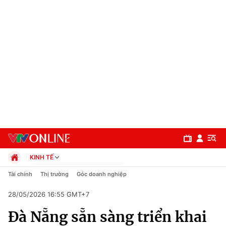
KINH TẾ
Chính trị
Tài chính
Thị trường
Góc doanh nghiệp
Xã hội
28/05/2026 16:55 GMT+7
Pháp luật
Chuyên mục
Kinh tế
Đà Nẵng sẵn sàng triển khai
Thể thao