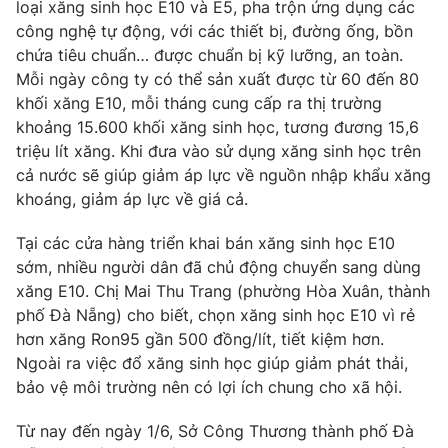
loại xăng sinh học E10 và E5, pha trộn ứng dụng các
công nghệ tự động, với các thiết bị, đường ống, bồn
chứa tiêu chuẩn… được chuẩn bị kỹ lưỡng, an toàn.
Mỗi ngày công ty có thể sản xuất được từ 60 đến 80
THỜI BÁO VTV
khối xăng E10, mỗi tháng cung cấp ra thị trường
khoảng 15.600 khối xăng sinh học, tương đương 15,6
triệu lít xăng. Khi đưa vào sử dụng xăng sinh học trên
cả nước sẽ giúp giảm áp lực về nguồn nhập khẩu xăng
Theo dõi báo trên
khoáng, giảm áp lực về giá cả.
Tại các cửa hàng triển khai bán xăng sinh học E10
Cơ quan chủ quản:
Đài Truyền hình Việt Nam
sớm, nhiều người dân đã chủ động chuyển sang dùng
Cơ quan báo chí:
Thời báo VTV
xăng E10. Chị Mai Thu Trang (phường Hòa Xuân, thành
Giấy phép hoạt động báo in và báo điện tử số 483/GP-BTTTT
phố Đà Nẵng) cho biết, chọn xăng sinh học E10 vì rẻ
cấp ngày 29/12/2023
hơn xăng Ron95 gần 500 đồng/lít, tiết kiệm hơn.
Tổng Biên tập:
Vũ Thanh Thủy
Ngoài ra việc đổ xăng sinh học giúp giảm phát thải,
Phó Tổng Biên tập:
Nguyễn Thị Mỹ Hạnh, Phạm Quốc Thắng,
bảo vệ môi trường nên có lợi ích chung cho xã hội.
Nguyễn Trọng Ninh
Từ nay đến ngày 1/6, Sở Công Thương thành phố Đà
Tổng đài VTV:
024.38 355 931 - 024.38 355 932