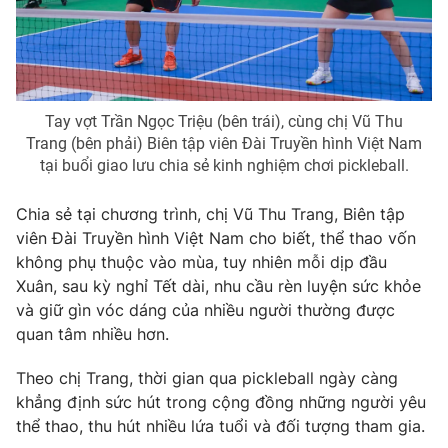
THỜI BÁO VTV
Tay vợt Trần Ngọc Triệu (bên trái), cùng chị Vũ Thu
Trang (bên phải) Biên tập viên Đài Truyền hình Việt Nam
Theo dõi báo trên
tại buổi giao lưu chia sẻ kinh nghiệm chơi pickleball.
Chia sẻ tại chương trình, chị Vũ Thu Trang, Biên tập
Cơ quan chủ quản:
Đài Truyền hình Việt Nam
viên Đài Truyền hình Việt Nam cho biết, thể thao vốn
Cơ quan báo chí:
Thời báo VTV
không phụ thuộc vào mùa, tuy nhiên mỗi dịp đầu
Giấy phép hoạt động báo in và báo điện tử số 483/GP-BTTTT
Xuân, sau kỳ nghỉ Tết dài, nhu cầu rèn luyện sức khỏe
cấp ngày 29/12/2023
và giữ gìn vóc dáng của nhiều người thường được
Tổng Biên tập:
Vũ Thanh Thủy
quan tâm nhiều hơn.
Phó Tổng Biên tập:
Nguyễn Thị Mỹ Hạnh, Phạm Quốc Thắng,
Nguyễn Trọng Ninh
Theo chị Trang, thời gian qua pickleball ngày càng
Tổng đài VTV:
024.38 355 931 - 024.38 355 932
khẳng định sức hút trong cộng đồng những người yêu
Ðiện thoại Thời báo VTV:
024.66 897 897
thể thao, thu hút nhiều lứa tuổi và đối tượng tham gia.