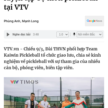
Chính trị
tại VTV
Truyền hình
Văn hóa - Giải trí
Xã hội
Y tế
Phùng Anh, Mạnh Long
Đời sống
Pháp luật
Công nghệ
Nghe đọc bài
3:48
Giáo dục
Y tế
VTV.vn - Chiều 9/3, Đài THVN phối hợp Team
Kaiwin Pickleball tổ chức giao lưu, chia sẻ kinh
Thế giới
nghiệm về pickleball với sự tham gia của nhiều
Tin tức
cán bộ, phóng viên, biên tập viên.
Kinh tế
Thế giới đó đây
Tài chính
Dữ liệu và đời sống
Câu chuyện quốc tế
Thị trường
Truyền hình
Góc doanh nghiệp