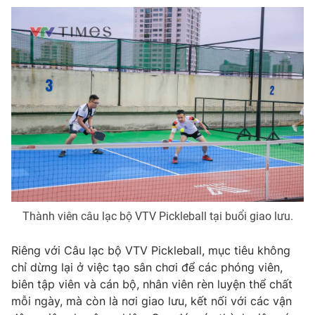
Email:
toasoan@vtv.vn
Liên hệ quảng cáo:
024-7300.7108
Thành viên câu lạc bộ VTV Pickleball tại buổi giao lưu.
® Cấm sao chép dưới mọi hình thức nếu không có sự chấp
thuận bằng văn bản. Ghi rõ nguồn VTV.vn khi phát hành lại
thông tin từ website này.
Riêng với Câu lạc bộ VTV Pickleball, mục tiêu không
chỉ dừng lại ở việc tạo sân chơi để các phóng viên,
biên tập viên và cán bộ, nhân viên rèn luyện thể chất
mỗi ngày, mà còn là nơi giao lưu, kết nối với các vận