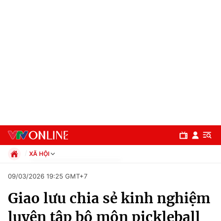
XÃ HỘI
Chính trị
09/03/2026 19:25 GMT+7
Xã hội
Giao lưu chia sẻ kinh nghiệm
Pháp luật
Chuyên mục
Kinh tế
luyện tập bộ môn pickleball
Thể thao