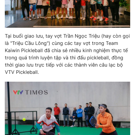
Photo
Infographic
Video
Shorts video
Tại buổi giao lưu, tay vợt Trần Ngọc Triệu (hay còn gọi
là "Triệu Cầu Lông") cùng các tay vợt trong Team
VTV Money
VTV Thể thao
Kaiwin Pickleball đã chia sẻ nhiều kinh nghiệm thực tế
trong quá trình luyện tập và thi đấu pickleball, đồng
VTV Sức khoẻ
Bất động sản
thời giao lưu trực tiếp với các thành viên câu lạc bộ
VTV Pickleball.
Thị trường 24h
Tấm lòng Việt
VTV4
Vươn mình bằng AI
VTV9
VTV8
Liên hệ tòa soạn
English