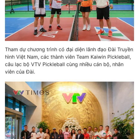
Phim VTV
Giải trí
Hậu trường
Điện ảnh
Đời sống
Nhân vật
Âm nhạc
Du lịch
Khán giả
Giáo dục
Sao
Tham dự chương trình có đại diện lãnh đạo Đài Truyền
Làm đẹp
Giải sao mai
Tuyển sinh
hình Việt Nam, các thành viên Team Kaiwin Pickleball,
Công nghệ
Chất lượng cuộc sống
câu lạc bộ VTV Pickleball cùng nhiều cán bộ, nhân
Học trực tuyến
viên của Đài.
Hitech Công nghệ tương lai
Giao lưu trực tuyến
Sản phẩm
Lịch phát sóng
Thị trường
Tư vấn
Chuyên mục khác
Emagazine
Podcast