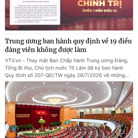
Giao lưu trực tuyến
Sản phẩm
Lịch phát sóng
Thị trường
Tư vấn
Trung ương ban hành quy định về 19 điều
Chuyên mục khác
đảng viên không được làm
Emagazine
Podcast
VTV.vn - Thay mặt Ban Chấp hành Trung ương Đảng,
Tổng Bí thư, Chủ tịch nước Tô Lâm đã ký ban hành
Photo
Infographic
Quy định số 207-QĐ/TW ngày 26/7/2026 về những...
Video
Shorts video
VTV Money
VTV Thể thao
VTV Sức khoẻ
Bất động sản