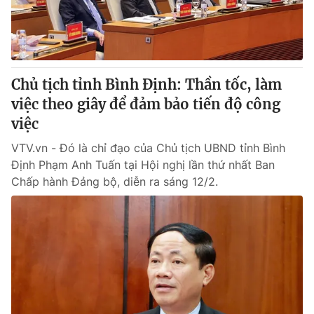
® Cấm sao chép dưới mọi hình thức nếu không có sự chấp
thuận bằng văn bản. Ghi rõ nguồn VTV.vn khi phát hành lại
thông tin từ website này.
Chủ tịch tỉnh Bình Định: Thần tốc, làm
việc theo giây để đảm bảo tiến độ công
việc
VTV.vn - Đó là chỉ đạo của Chủ tịch UBND tỉnh Bình
Định Phạm Anh Tuấn tại Hội nghị lần thứ nhất Ban
Chấp hành Đảng bộ, diễn ra sáng 12/2.