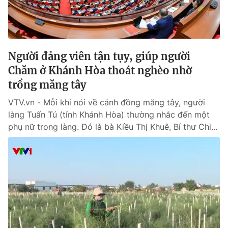
Thị trường 24h
Tấm lòng Việt
VTV4
Vươn mình bằng AI
Người đảng viên tận tụy, giúp người
VTV9
VTV8
Chăm ở Khánh Hòa thoát nghèo nhờ
trồng măng tây
Liên hệ tòa soạn
English
VTV.vn - Mỗi khi nói về cánh đồng măng tây, người
làng Tuấn Tú (tỉnh Khánh Hòa) thường nhắc đến một
phụ nữ trong làng. Đó là bà Kiều Thị Khuê, Bí thư Chi...
THỜI BÁO VTV
Theo dõi báo trên
Cơ quan chủ quản:
Đài Truyền hình Việt Nam
Cơ quan báo chí:
Thời báo VTV