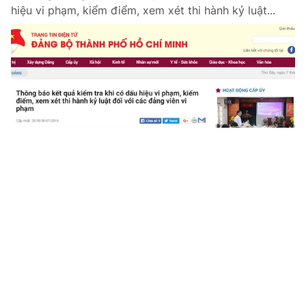
hiệu vi phạm, kiểm điểm, xem xét thi hành kỷ luật...
Tin mới
Video
Live
Emagazine
Trang chủ
Cội nguồn thành công của Cách mạng
Tháng Tám
VTV.vn - Đúng vào những ngày này 72 năm về trước,
dưới sự lãnh đạo của 5.000 đảng viên, nhân dân ta đã
nhất tề đứng lên tiến hành cuộc Cách mạng Tháng...