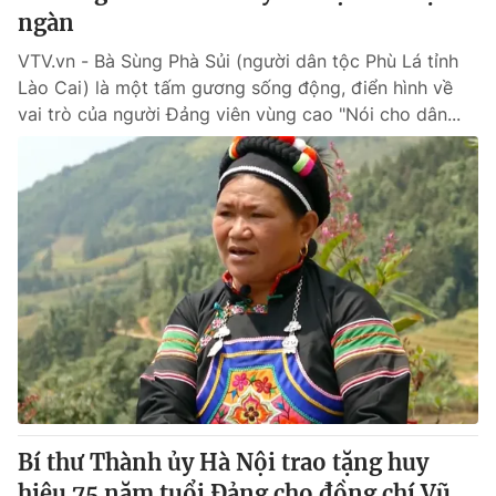
ngàn
VTV.vn - Bà Sùng Phà Sủi (người dân tộc Phù Lá tỉnh
Lào Cai) là một tấm gương sống động, điển hình về
vai trò của người Đảng viên vùng cao "Nói cho dân...
Bí thư Thành ủy Hà Nội trao tặng huy
hiệu 75 năm tuổi Đảng cho đồng chí Vũ