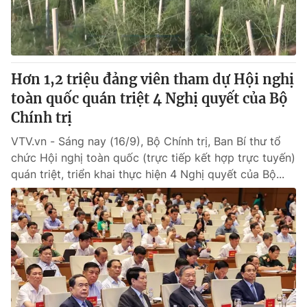
Giấy phép hoạt động báo in và báo điện tử số 483/GP-BTTTT
cấp ngày 29/12/2023
Tổng Biên tập:
Vũ Thanh Thủy
Phó Tổng Biên tập:
Nguyễn Thị Mỹ Hạnh, Phạm Quốc Thắng,
Hơn 1,2 triệu đảng viên tham dự Hội nghị
Nguyễn Trọng Ninh
Tổng đài VTV:
toàn quốc quán triệt 4 Nghị quyết của Bộ
024.38 355 931 - 024.38 355 932
Ðiện thoại Thời báo VTV:
Chính trị
024.66 897 897
Email:
toasoan@vtv.vn
VTV.vn - Sáng nay (16/9), Bộ Chính trị, Ban Bí thư tổ
Liên hệ quảng cáo:
024-7300.7108
chức Hội nghị toàn quốc (trực tiếp kết hợp trực tuyến)
quán triệt, triển khai thực hiện 4 Nghị quyết của Bộ...