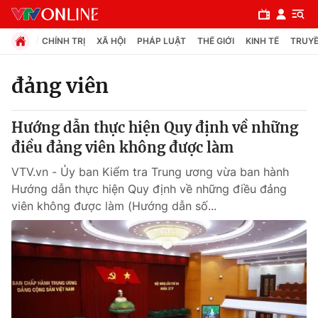
CHÍNH TRỊ
XÃ HỘI
PHÁP LUẬT
THẾ GIỚI
KINH TẾ
TRUYỀ
đảng viên
Chuyên mục
Hướng dẫn thực hiện Quy định về những
Chính trị
điều đảng viên không được làm
VTV.vn - Ủy ban Kiểm tra Trung ương vừa ban hành
Xã hội
Hướng dẫn thực hiện Quy định về những điều đảng
viên không được làm (Hướng dẫn số...
Pháp luật
Y tế
Thế giới