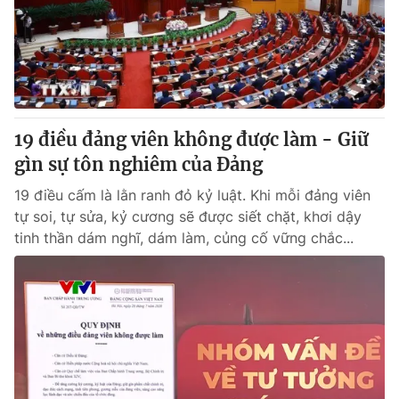
Tin tức
Kinh tế
Thế giới đó đây
Tài chính
Dữ liệu và đời sống
Câu chuyện quốc tế
Thị trường
19 điều đảng viên không được làm - Giữ
Truyền hình
Góc doanh nghiệp
gìn sự tôn nghiêm của Đảng
Phim VTV
Giải trí
19 điều cấm là lằn ranh đỏ kỷ luật. Khi mỗi đảng viên
Hậu trường
tự soi, tự sửa, kỷ cương sẽ được siết chặt, khơi dậy
Điện ảnh
tinh thần dám nghĩ, dám làm, củng cố vững chắc...
Đời sống
Nhân vật
Âm nhạc
Du lịch
Khán giả
Giáo dục
Sao
Làm đẹp
Giải sao mai
Tuyển sinh
Công nghệ
Chất lượng cuộc sống
Học trực tuyến
Hitech Công nghệ tương lai