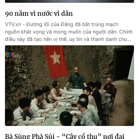
90 năm vì nước vì dân
VTV.vn - Đường lối của Đảng đã bắt trúng mạch
nguồn khát vọng và mong muốn của người dân. Chính
điều này đã tạo nên vị thế, uy tín và thanh danh cho...
Bà Sùng Phà Sủi - “Cây cổ thụ” nơi đại